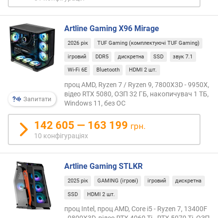
в
і
с
Artline Gaming X96 Mirage
т
ь
2026 рік
TUF Gaming (комплектуючі TUF Gaming)
(
ігровий
DDR5
дискретна
SSD
звук 7.1
к
Wi-Fi 6E
Bluetooth
HDMI 2 шт.
д
/
проц AMD, Ryzen 7 / Ryzen 9, 7800X3D - 9950X,
м
відео RTX 5080, ОЗП 32 ГБ, накопичувач 1 ТБ,
Запитати
2
Windows 11, без ОС
)
142 605 — 163 199
грн.
к
10 конфігураціях
і
л
ь
Artline Gaming STLKR
к
2025 рік
GAMING (ігрові)
ігровий
дискретна
і
с
SSD
HDMI 2 шт.
т
проц Intel, проц AMD, Core i5 - Ryzen 7, 13400F
ь