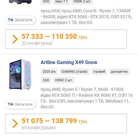
SSD
звук 7.1
HDMI 2 шт.
o
C
проц Intel, проц AMD, Core i5 - Ryzen 7, 13400F
o
- 9600X, відео RTX 5060 - RTX 5070, ОЗП 32 ГБ,
Запитати
накопичувач 1 ТБ, без ОС
r
e
57 333 — 110 350
(
грн.
Г
22 конфігурації
Г
ц
)
Artline Gaming X49 Snow
2025 рік
GAMING (ігрові)
ігровий
дискретна
ч
SSD
HDMI 2 шт.
а
с
проц AMD, Ryzen 5 / Ryzen 7, 5600 - 9700X,
т
відео RTX 5060 Ti / Radeon RX 9060 XT, ОЗП 16
о
ГБ - без ОЗП, накопичувач 1 ТБ, Windows 11,
Запитати
т
без ОС
а
51 075 — 138 799
T
грн.
u
65 конфігураціях
r