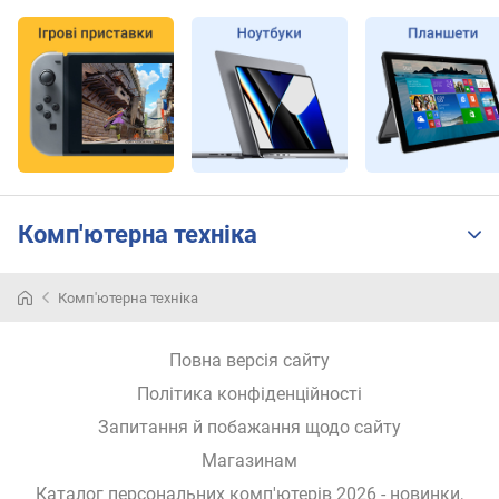
i
n
t
s
)
т
е
с
т
Комп'ютерна техніка
C
i
n
Комп'ютерна техніка
e
b
e
Повна версія сайту
n
Політика конфіденційності
c
h
Запитання й побажання щодо сайту
R
Магазинам
1
5
Каталог персональних комп'ютерів 2026 - новинки,