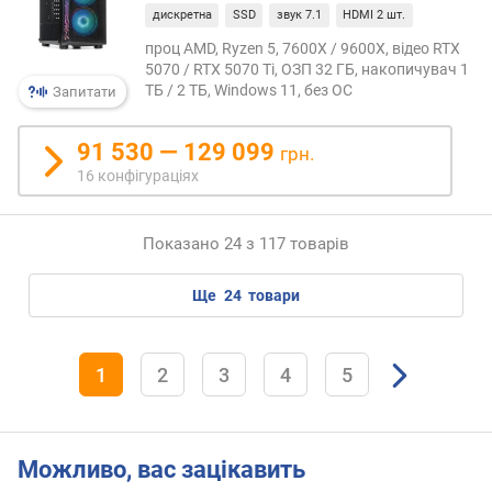
t
дискретна
SSD
звук 7.1
HDMI 2 шт.
s
проц AMD, Ryzen 5, 7600X / 9600X, відео RTX
)
5070 / RTX 5070 Ti, ОЗП 32 ГБ, накопичувач 1
ТБ / 2 ТБ, Windows 11, без ОС
Запитати
т
е
91 530 — 129 099
с
грн.
т
16 конфігураціях
G
e
e
Показано 24 з 117 товарів
k
b
ще
24
товари
e
n
c
1
2
3
4
5
h
4
(
p
Можливо, вас зацікавить
o