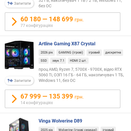
32 ГБ, накопичувач 1 ТБ / 2 ТБ, Windows 11,
Запитати
ь
без ОС
е
к
60 180 — 148 699
грн.
р
77 конфігураціях
а
н
а
Artline Gaming X87 Crystal
(
2026 рік
GAMING (ігрові)
ігровий
дискретна
"
)
SSD
звук 7.1
HDMI 2 шт.
проц AMD, Ryzen 7, 5700X - 9700X, відео RTX
р
5060 Ti, ОЗП 16 ГБ - 64 ГБ, накопичувач 1 ТБ,
о
Windows 11, без ОС
Запитати
з
д
67 999 — 135 399
грн.
і
14 конфігураціях
л
ь
н
Vinga Wolverine D89
а
з
2025 рік
Wolverine (ігрові середні)
ігровий