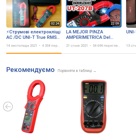
⚡Струмові електрокліщі
LA MEJOR PINZA
UNI
АС /DC UNI-T True RMS
AMPERIMETRICA Del
1000A UT208B.Огляд. ⚡
Mercado Para
14 листопада 2021
4 354 перегляда
21 січня 2021
54 694 перегляда
13 сі
electricistas Industriales
UT207B⚡ CALIDAD
PRECIO⚡
Рекомендуємо
Порівняти в таблиці
→