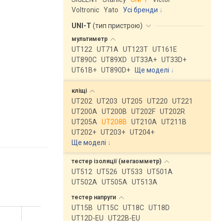
Voltronic
Yato
Усі бренди
UNI-T
(
тип пристрою
)
мультиметр
UT122
UT71A
UT123T
UT161E
UT890C
UT89XD
UT33A+
UT33D+
UT61B+
UT890D+
Ще моделі
↓
кліщі
UT202
UT203
UT205
UT220
UT221
UT200A
UT200B
UT202F
UT202R
UT205A
UT208B
UT210A
UT211B
UT202+
UT203+
UT204+
Ще моделі
↓
тестер ізоляції
(мегаомметр)
UT512
UT526
UT533
UT501A
UT502A
UT505A
UT513A
тестер
напруги
UT15B
UT15C
UT18C
UT18D
UT12D-EU
UT22B-EU