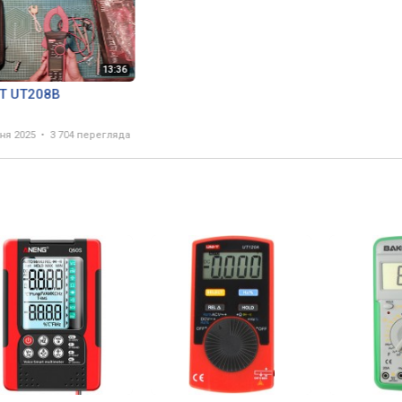
-T UT208B
чня 2025
3 704 перегляда