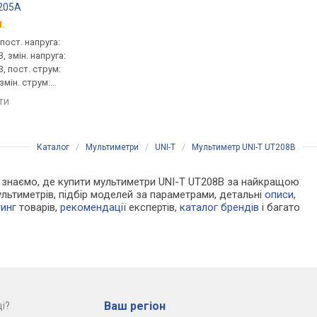
205A
UNI-T UT107
UNI-T UT210A
.
від 1 856 грн.
від 1 199 грн.
пост. напруга:
мультиметр, пост. напруга:
струмовимірювальні 
В, змін. напруга:
200 мВ, 1000 В, змін. напруга:
змін. струм: 200 А
В, пост. струм:
750 В, пост. струм: 200 мкА,
порівняти
 змін. струм:
10 А, опір: 200 Ом, 20 МОм
00 Ом, 20 МОм,
яти
порівняти
ранзистора
Каталог
/
Мультиметри
/
UNI-T
/
Мультиметр UNI-T UT208B
 Ми знаємо, де купити мультиметри UNI-T UT208B за найкращою
льтиметрів, підбір моделей за параметрами, детальні
описи
,
тинг
товарів,
рекомендації
експертів,
каталог брендів
і багато
Ваш регіон
і?