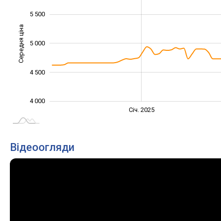
5 500
Середня ціна
5 000
4 200
4 500
4 000
Січ. 2027
Лип.
Січ. 2025
L
Відеоогляди