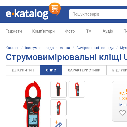
Гаджети
Комп'ютери
Фото
TV
Аудіо
П
Каталог
/
Інструмент і садова техніка
/
Вимірювальні прилади
/
Мул
Струмовимірювальні кліщі 
ДЕ КУПИТИ
ОПИС
ХАРАКТЕРИСТИКИ
ВІДГУК
2
від
Порі
Mas