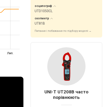
осцилограф
UTD1050CL
скопметр
UT81B
Питання і побажання по підбору моделі →
Лип.
UNI-T UT208B часто
порівнюють