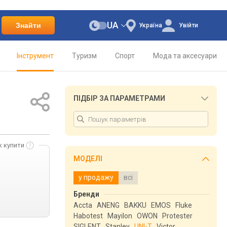
UA
Знайти
Україна
Увійти
Інструмент
Туризм
Спорт
Мода та аксесуари
ПІДБІР ЗА ПАРАМЕТРАМИ
к купити
МОДЕЛІ
у продажу
всі
Бренди
Accta
ANENG
BAKKU
EMOS
Fluke
Habotest
Mayilon
OWON
Protester
SIGLENT
Stanley
UNI-T
Victor