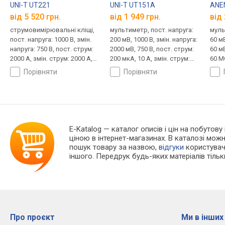
UNI-T UT221
UNI-T UT151A
ANE
від 5 520 грн.
від 1 949 грн.
від 
струмовимірювальні кліщі,
мультиметр, пост. напруга:
муль
пост. напруга: 1000 В, змін.
200 мВ, 1000 В, змін. напруга:
60 мВ
напруга: 750 В, пост. струм:
2000 мВ, 750 В, пост. струм:
60 мВ
2000 А, змін. струм: 2000 А,
200 мкА, 10 А, змін. струм:
60 М
опір: 660 Ом, 66 МОм,
200 мкА, 10 А, опір: 200 Ом,
діап
порівняти
порівняти
автоматичний вибір
200 МОм
діапазону, true RMS
E-Katalog
— каталог описів і цін на побутову
ціною в інтернет-магазинах. В каталозі мо
пошук товару за назвою,
відгуки
користувачі
іншого. Передрук будь-яких матеріалів тіль
Про проєкт
Ми в інших