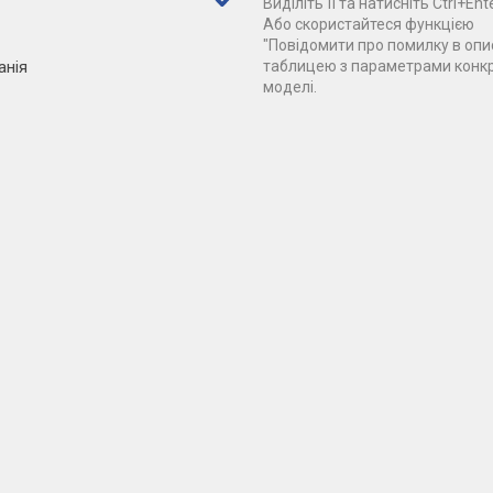
Виділіть її та натисніть Ctrl+Ente
Або скористайтеся функцією
"Повідомити про помилку в опис
анія
таблицею з параметрами конк
моделі.