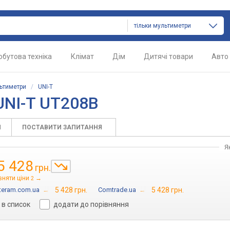
тільки мультиметри
обутова техніка
Клімат
Дім
Дитячі товари
Авто
ьтиметри
/
UNI-T
UNI-T UT208B
И
ПОСТАВИТИ ЗАПИТАННЯ
Я
5 428
грн.
вняти ціни
→
2
teram.com.ua
→
5 428 грн.
Comtrade.ua
→
5 428 грн.
в список
додати до порівняння