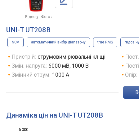
Відео
Фото
3
4
UNI-T UT208B
NCV
автоматичний вибір діапазону
true RMS
підсвіч
Пристрій:
струмовимірювальні кліщі
Пост.
Змін. напруга:
6000 мВ, 1000 В
Пості
Змінний струм:
1000 А
Опір:
Динаміка цін на UNI-T UT208B
3 800
4 200
4 400
6 500
3 500
3 000
6 000