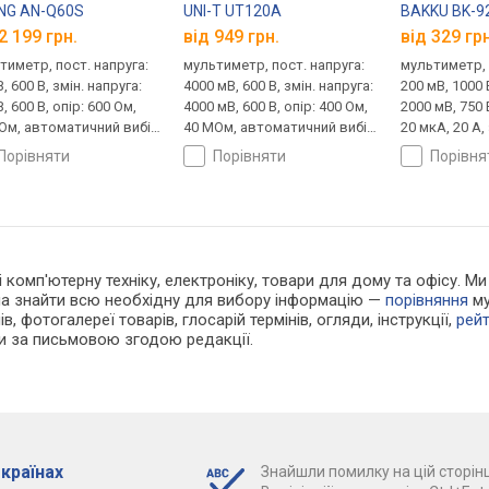
NG AN-Q60S
UNI-T UT120A
BAKKU BK-9
2 199 грн.
від 949 грн.
від 329 грн
тиметр, пост. напруга:
мультиметр, пост. напруга:
мультиметр, 
, 600 В, змін. напруга:
4000 мВ, 600 В, змін. напруга:
200 мВ, 1000 
, 600 В, опір: 600 Ом,
4000 мВ, 600 В, опір: 400 Ом,
2000 мВ, 750 
Ом, автоматичний вибір
40 МОм, автоматичний вибір
20 мкА, 20 А,
азону, true RMS, NCV
діапазону
20 А, опір: 2
порівняти
порівняти
порівн
перевірка т
 і комп'ютерну техніку, електроніку, товари для дому та офісу.
жна знайти всю необхідну для вибору інформацію —
порівняння
му
в, фотогалереї товарів, глосарій термінів, огляди, інструкції,
рей
ки за письмовою згодою редакції.
 країнах
Знайшли помилку на цій сторінц