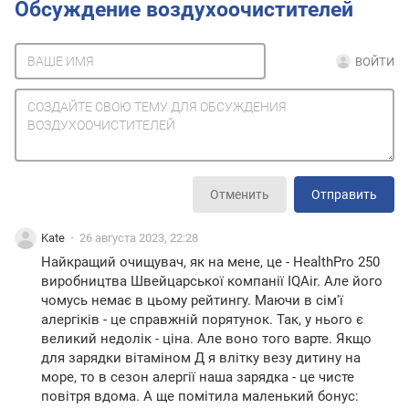
Обсуждение воздухоочистителей
ВОЙТИ
Отменить
Отправить
Kate
26 августа 2023, 22:28
Найкращий очищувач, як на мене, це - HealthPro 250
виробництва Швейцарської компанії IQAir. Але його
чомусь немає в цьому рейтингу. Маючи в сім'ї
алергіків - це справжній порятунок. Так, у нього є
великий недолік - ціна. Але воно того варте. Якщо
для зарядки вітаміном Д я влітку везу дитину на
море, то в сезон алергії наша зарядка - це чисте
повітря вдома. А ще помітила маленький бонус: