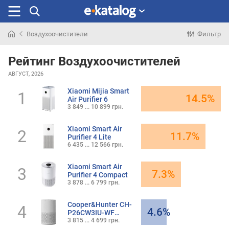
Воздухоочистители
Фильтр
Искали
раньше
Рейтинг Воздухоочистителей
АВГУСТ, 2026
Xiaomi Mijia Smart
1
14.5%
Air Purifier 6
3 849 ... 10 899 грн.
Xiaomi Smart Air
2
11.7%
Purifier 4 Lite
6 435 ... 12 566 грн.
Xiaomi Smart Air
3
7.3%
Purifier 4 Compact
3 878 ... 6 799 грн.
Cooper&Hunter CH-
4
4.6%
P26CW3IU-WF
Piedmont
3 815 ... 4 699 грн.