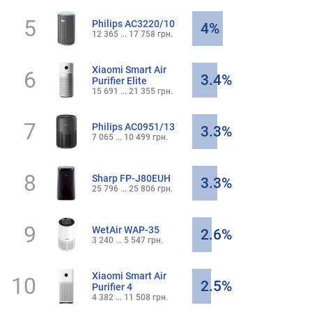
5
Philips AC3220/10
4%
12 365 ... 17 758 грн.
Xiaomi Smart Air
6
3.4%
Purifier Elite
15 691 ... 21 355 грн.
7
Philips AC0951/13
3.3%
7 065 ... 10 499 грн.
8
Sharp FP-J80EUH
3.3%
25 796 ... 25 806 грн.
9
WetAir WAP-35
2.6%
3 240 ... 5 547 грн.
Xiaomi Smart Air
10
2.5%
Purifier 4
4 382 ... 11 508 грн.