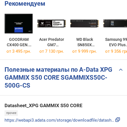
Рекомендуем
GOODRAM
Acer Predator
WD Black
Samsung 9
CX400 GEN.2
GM7
SN850X
EVO Plus
SSDPR-CX400-512-G2
BL.9BWWR.118
WDS100T2X0E
MZ-V9S1T0
от
3 495 грн.
от
7 130 грн.
от
9 999 грн.
от
9 356 гр
Полезные материалы по A-Data XPG
GAMMIX S50 CORE SGAMMIXS50C-
500G-CS
Datasheet_XPG GAMMIX S50 CORE
прочее
https://webapi3.adata.com/storage/downloadfile/datasheet_xp...