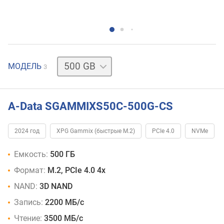
1
МОДЕЛЬ
3
TB
2
TB
A-Data SGAMMIXS50C-500G-CS
2024 год
XPG Gammix (быстрые M.2)
PCIe 4.0
NVMe
Емкость:
500 ГБ
Формат:
M.2, PCIe 4.0 4x
NAND:
3D NAND
Запись:
2200 МБ/с
Чтение:
3500 МБ/с