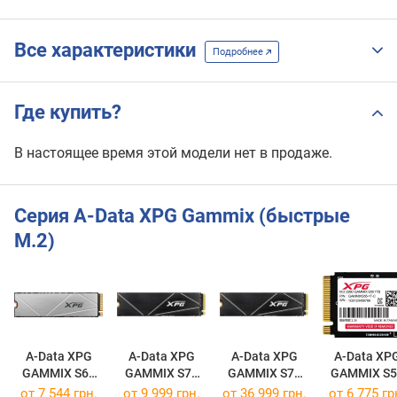
Все характеристики
Подробнее
Где купить?
В настоящее время этой модели нет в продаже.
Серия A-Data XPG Gammix (быстрые
M.2)
A-Data XPG
A-Data XPG
A-Data XPG
A-Data XP
GAMMIX S60
GAMMIX S70
GAMMIX S70
GAMMIX S5
AGAMMIXS60-512G-CS
BLADE
BLADE
GAMMIXS55-
от
7 544 грн.
от
9 999 грн.
от
36 999 грн.
от
6 775 гр