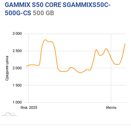
GAMMIX S50 CORE SGAMMIXS50C-
500G-CS
500 GB
3 000
 500
500
0
2 500
Средняя цена
2 000
1 000
1 500
1 000
Янв. 2026
Июль
Янв. 2025
Окт.
Июль
L