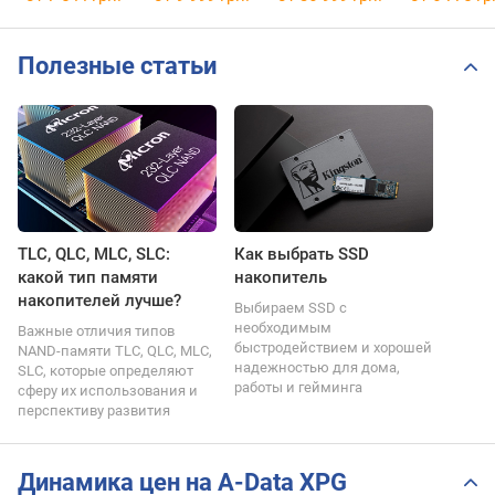
AGAMMIXS70B-1T-CS
AGAMMIXS70B-4T-CS
Полезные статьи
TLC, QLC, MLC, SLC:
Как выбрать SSD
какой тип памяти
накопитель
накопителей лучше?
Выбираем SSD с
необходимым
Важные отличия типов
быстродействием и хорошей
NAND-памяти TLC, QLC, MLC,
надежностью для дома,
SLC, которые определяют
работы и гейминга
сферу их использования и
перспективу развития
Динамика цен на A-Data XPG