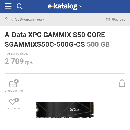
SSD-накопители
Фильтр
Искали
раньше
A-Data XPG GAMMIX S50 CORE
SGAMMIXS50C-500G-CS
500 GB
Товар устарел
2 709
грн.
в сравнение
в список