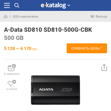
SSD-накопители
Фильтр
Искали
раньше
A-Data SD810 SD810-500G-CBK
500 GB
9
5 128 — 6 170
СРАВНИТЬ ЦЕНЫ
грн.
в сравнение
в список