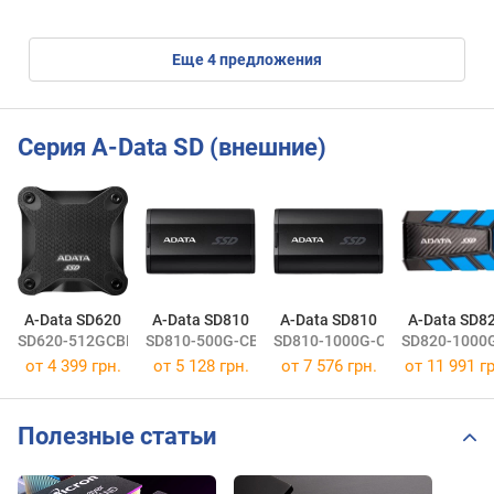
eще
4
предложения
Серия A-Data SD (внешние)
A-Data SD620
A-Data SD810
A-Data SD810
A-Data SD8
SD620-512GCBK
SD810-500G-CBK
SD810-1000G-CBK
SD820-1000
от
4 399 грн.
от
5 128 грн.
от
7 576 грн.
от
11 991 гр
Полезные статьи