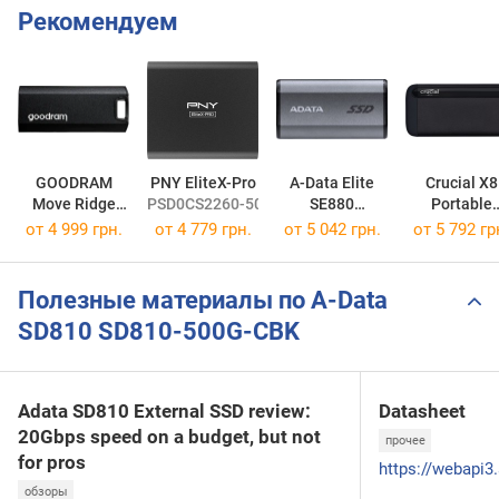
Рекомендуем
GOODRAM
PNY EliteX-Pro
A-Data Elite
Crucial X8
Move Ridge
PSD0CS2260-500-RB
SE880
Portable
SSDR-GMRE-512-K0
AELI-SE880-500GCGY
CT500X8SS
от
4 999 грн.
от
4 779 грн.
от
5 042 грн.
от
5 792 гр
Полезные материалы по A-Data
SD810 SD810-500G-CBK
Adata SD810 External SSD review:
Datasheet
20Gbps speed on a budget, but not
прочее
for pros
обзоры