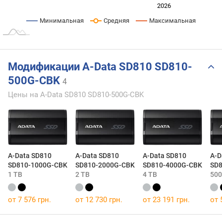
2024
2025
2028
2026
L
Минимальная
Средняя
Максимальная
Модификации A-Data SD810 SD810-
500G-CBK
4
Цены на A-Data SD810 SD810-500G-CBK
A-Data SD810
A-Data SD810
A-Data SD810
A-D
SD810-1000G-CBK
SD810-2000G-CBK
SD810-4000G-CBK
SD8
1 TB
2 TB
4 TB
500
от 7 576 грн.
от 12 730 грн.
от 23 191 грн.
от 