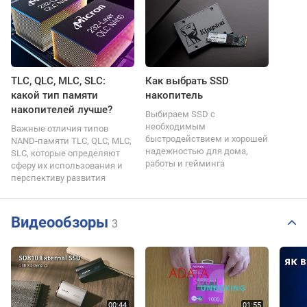
TLC, QLC, MLC, SLC:
Как выбрать SSD
какой тип памяти
накопитель
накопителей лучше?
Выбираем SSD с
необходимым
Важные отличия типов
быстродействием и хорошей
NAND-памяти TLC, QLC, MLC,
надежностью для дома,
SLC, которые определяют
работы и гейминга
сферу их использования и
перспективу развития
Видеообзоры
3