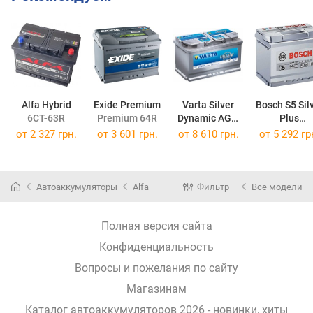
Alfa Hybrid
Exide Premium
Varta Silver
Bosch S5 Sil
6CT-63R
Premium 64R
Dynamic AGM
Plus
80R
585 200 08
от
2 327 грн.
от
3 601 грн.
от
8 610 грн.
от
5 292 гр
Автоаккумуляторы
Alfa
Фильтр
Все модели
Полная версия сайта
Конфиденциальность
Вопросы и пожелания по сайту
Магазинам
Каталог автоаккумуляторов 2026 - новинки, хиты