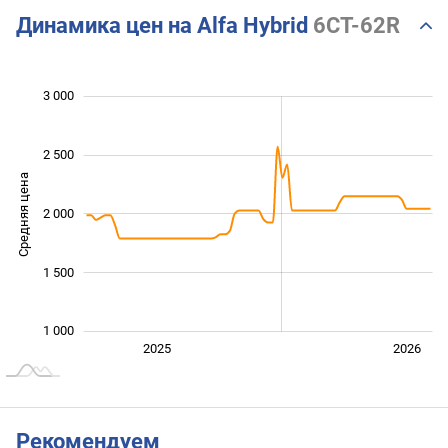
Динамика цен на Alfa Hybrid
6CT-62R
 200
 400
 600
 500
500
0
3 000
2 500
Средняя цена
2 000
1 400
1 500
1 000
Янв. 2025
Июль
2027
2025
2026
L
Рекомендуем