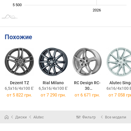
5 500
2024
2025
2028
2026
L
Похожие
Dezent TZ
Rial Milano
RC Design RC-
Alutec Sing
6,5x16/4x100 ET45 DIA60,1
6,5x16/4x100 ET48 DIA63,4
30
6x16/4x100 
6x16/4x100 ET50 DIA56,1
от
5 822 грн.
от
7 290 грн.
от
6 671 грн.
от
7 058 гр
Диски
Alutec
Фильтр
Все модели