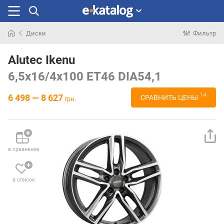
Диски
Фильтр
Искали
раньше
Alutec Ikenu
6,5x16/4x100 ET46 DIA54,1
14
6 498 — 8 627
СРАВНИТЬ ЦЕНЫ
грн.
в сравнение
в список