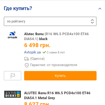
Где купить?
по
рейтингу
от
дешевых
к
Alutec Ikenu
(R16 W6.5 PCD4x100 ET46
дорогим
от
DIA54.1)
black
дорогих
6 498 грн.
к
Avtopik.ua
С нами 8 лет
дешевым
(Одесса)
Гарантия: от производителя
Купить
ALUTEC Ikenu R16 W6.5 PCD4x100 ET46
DIA54.1 Metal Grey
8 627 грн.