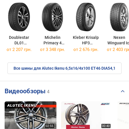
Doublestar
Michelin
Kleber Krisalp
Nexen
DL01
Primacy 4
HP3
Winguard I
205/65 R16C 107T
195/55 R16 87H
205/55 R16 91H
205/55 R16 
от
2 207 грн.
от
3 348 грн.
от
2 676 грн.
от
2 403 гр
Все шины для Alutec Ikenu 6,5x16/4x100 ET46 DIA54,1
Видеообзоры
4