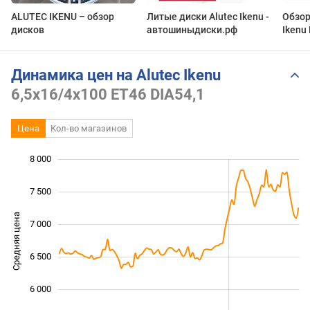
ALUTEC IKENU – обзор
Литые диски Alutec Ikenu -
Обзор
дисков
автошиныдиски.рф
Ikenu 
Автос
Динамика цен на Alutec Ikenu
6,5x16/4x100 ET46 DIA54,1
Цена
Кол-во магазинов
8 000
 000
 500
 000
 500
7 500
Средняя цена
7 000
5 000
6 500
6 000