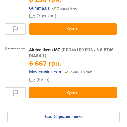
Gumma.ua
С нами 5 лет
(Харьков)
Купить
Alutec Ikenu MG
(PCD4x100 R16 J6.5 ET46
DIA54.1)
6 667 грн.
Mastershina.com
С нами 5 лет
(Киев)
Купить
eще
9
предложений