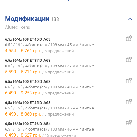
Модификации
138
Alutec Ikenu
6,5x16/4x108 ET45 DIA63
6.5 "
/
16 "
/
4 болта (ов)
/
108 мм
/
45 мм
/
литые
4 554
..
6 761
грн.
/ 8 предложений
6,5x16/4x108 ET37 DIA63
6.5 "
/
16 "
/
4 болта (ов)
/
108 мм
/
37 мм
/
литые
5 590
..
6 711
грн.
/ 6 предложений
6,5x16/4x100 ET40 DIA63
6.5 "
/
16 "
/
4 болта (ов)
/
100 мм
/
40 мм
/
литые
6 499
..
9 253
грн.
/ 5 предложений
6,5x16/4x100 ET45 DIA63
6.5 "
/
16 "
/
4 болта (ов)
/
100 мм
/
45 мм
/
литые
6 499
..
8 080
грн.
/ 7 предложений
6,5x16/4x100 ET46 DIA54
6.5 "
/
16 "
/
4 болта (ов)
/
100 мм
/
46 мм
/
литые
6 499
..
8 627
грн.
/ 16 предложений