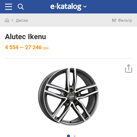
Диски
Фильтр
Искали
раньше
Alutec Ikenu
4 554 — 27 246
грн.