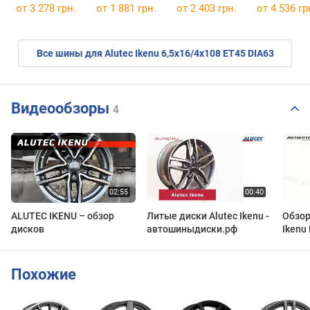
205/60 R16 96H
205/55 R16 91Q
K135
от
3 278 грн.
от
1 881 грн.
от
2 403 грн.
от
4 536 гр
215/65 R16 
Все шины для Alutec Ikenu 6,5x16/4x108 ET45 DIA63
Видеообзоры
4
ALUTEC IKENU – обзор
Литые диски Alutec Ikenu -
Обзор
дисков
автошиныдиски.рф
Ikenu 
Автос
Похожие