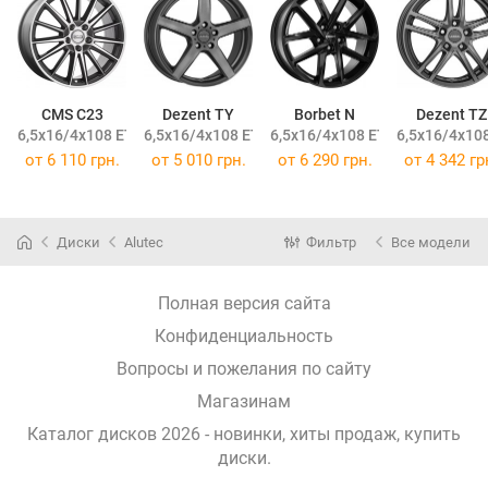
CMS C23
Dezent TY
Borbet N
Dezent TZ
6,5x16/4x108 ET47,5 DIA63,4
6,5x16/4x108 ET47,5 DIA63,4
6,5x16/4x108 ET47 DIA63,4
6,5x16/4x108
от
6 110 грн.
от
5 010 грн.
от
6 290 грн.
от
4 342 гр
Диски
Alutec
Фильтр
Все модели
Полная версия сайта
Конфиденциальность
Вопросы и пожелания по сайту
Магазинам
Каталог дисков 2026 - новинки, хиты продаж,
купить
диски
.