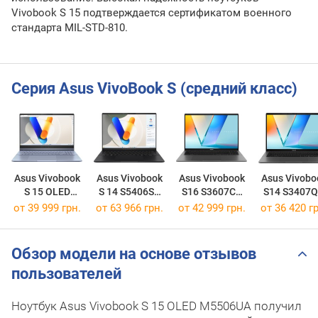
Vivobook S 15 подтверждается сертификатом военного
стандарта MIL-STD-810.
Серия Asus VivoBook S (средний класс)
Asus Vivobook
Asus Vivobook
Asus Vivobook
Asus Vivobo
S 15 OLED
S 14 S5406SA
S16 S3607CA
S14 S3407
S5506MA
[S5406SA-WH79]
[S3607CA-RP011]
[S3407QA-K
от
39 999 грн.
от
63 966 грн.
от
42 999 грн.
от
36 420 гр
[S5506MA-WS76]
Обзор модели на основе отзывов
пользователей
Ноутбук Asus Vivobook S 15 OLED M5506UA получил