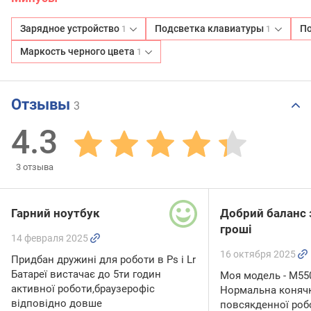
Зарядное устройство
Подсветка клавиатуры
По
1
1
Маркость черного цвета
1
Отзывы
3
4.3
3
отзыва
Гарний ноутбук
Добрий баланс 
гроші
14 февраля 2025
16 октября 2025
Придбан дружині для роботи в Ps i Lr
Батареї вистачає до 5ти годин
Моя модель - M55
активної роботи,браузерофіс
Нормальна коняч
відповідно довше
повсякденної роб