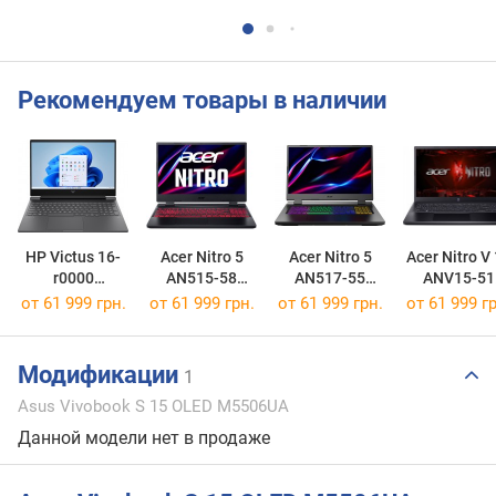
Рекомендуем товары в наличии
HP Victus 16-
Acer Nitro 5
Acer Nitro 5
Acer Nitro V
r0000
AN515-58
AN517-55
ANV15-51
[16-r0021ua]
[AN515-58-781P]
[AN517-55-70M5]
[ANV15-51-5
от
61 999 грн.
от
61 999 грн.
от
61 999 грн.
от
61 999 гр
Модификации
1
Asus Vivobook S 15 OLED M5506UA
Данной модели нет в продаже