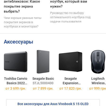
антибликовое: Какое
ноутбук, который вам
покрытие экрана
нужен?
выбрать?
Руководство по выбору
оптимального ноутбука под
Чем хороши разные типы
задачи пользователя
покрытия экранов в
ноутбуках и мониторах?
Аксессуары
Toshiba Canvio
Seagate Basic
Seagate
Logitech
Basics 2022
STJL5000400
Expansion
Wireless
HDTB510EK3AA
STKP
Mouse M32
от
3 699 грн.
от
7 899 грн.
от
17 820 грн.
от 999 грн
STKP10000400
Все аксессуары для Asus Vivobook S 15 OLED