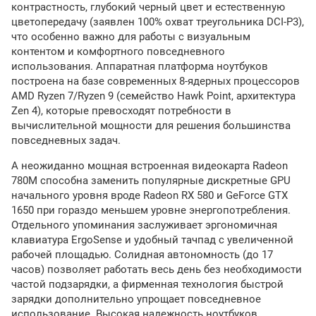
контрастность, глубокий черный цвет и естественную
цветопередачу (заявлен 100% охват треугольника DCI-P3),
что особенно важно для работы с визуальным
контентом и комфортного повседневного
использования. Аппаратная платформа ноутбуков
построена на базе современных 8-ядерных процессоров
AMD Ryzen 7/Ryzen 9 (семейство Hawk Point, архитектура
Zen 4), которые превосходят потребности в
вычислительной мощности для решения большинства
повседневных задач.
А неожиданно мощная встроенная видеокарта Radeon
780M способна заменить популярные дискретные GPU
начального уровня вроде Radeon RX 580 и GeForce GTX
1650 при гораздо меньшем уровне энергопотребления.
Отдельного упоминания заслуживает эргономичная
клавиатура ErgoSense и удобный тачпад с увеличенной
рабочей площадью. Солидная автономность (до 17
часов) позволяет работать весь день без необходимости
частой подзарядки, а фирменная технология быстрой
зарядки дополнительно упрощает повседневное
использование. Высокая надежность ноутбуков