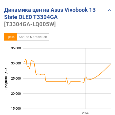
Динамика цен на Asus Vivobook 13
Slate OLED T3304GA
[T3304GA-LQ005W]
Цена
Кол-во магазинов
 000
 000
 000
 000
 000
 000
35 000
30 000
Средняя цена
18 000
25 000
20 000
15 000
2024
2025
2028
2026
L