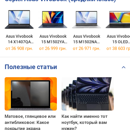
Asus Vivobook
Asus Vivobook
Asus Vivobook
Asus Vivobo
14 X1407QA
15 M1502YA
15 M1502NAQ
15 OLED
[X1407QA-LY034W]
[M1502YA-BQ325]
[M1502NAQ-BQ035W]
X1505VA
от
36 908 грн.
от
26 999 грн.
от
26 971 грн.
от
38 603 гр
[X1505VA-M
Полезные статьи
Матовое, глянцевое или
Как найти именно тот
антибликовое: Какое
ноутбук, который вам
покрытие экрана
нужен?