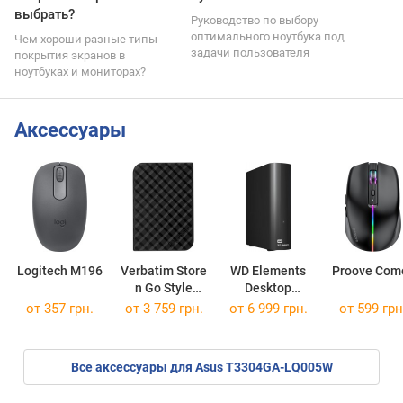
выбрать?
Руководство по выбору
оптимального ноутбука под
Чем хороши разные типы
задачи пользователя
покрытия экранов в
ноутбуках и мониторах?
Аксессуары
Logitech M196
Verbatim Store
WD Elements
Proove Com
n Go Style
Desktop
53194
WDBWLG0040HBK
от 357 грн.
от
3 759 грн.
от
6 999 грн.
от 599 грн
Все аксессуары для Asus T3304GA-LQ005W