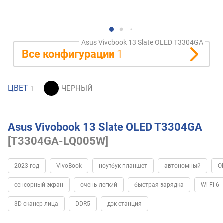
Asus Vivobook 13 Slate OLED T3304GA
Все конфигурации
1
ЦВЕТ
1
Asus Vivobook 13 Slate OLED T3304GA
[T3304GA-LQ005W]
2023 год
VivoBook
ноутбук-планшет
автономный
O
сенсорный экран
очень легкий
быстрая зарядка
Wi-Fi 6
3D сканер лица
DDR5
док-станция