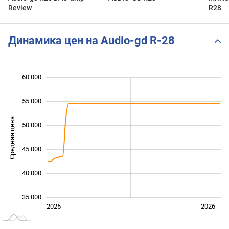
Review
R28
Динамика цен на Audio-gd R-28
60 000
 000
 000
 000
55 000
Средняя цена
50 000
35 000
45 000
40 000
35 000
Янв. 2025
Июль
2027
2025
2026
L