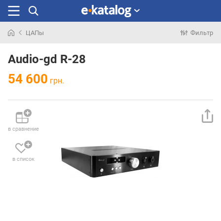
ЦАПы
Фильтр
Искали
раньше
Audio-gd R-28
54 600
грн.
в сравнение
в список