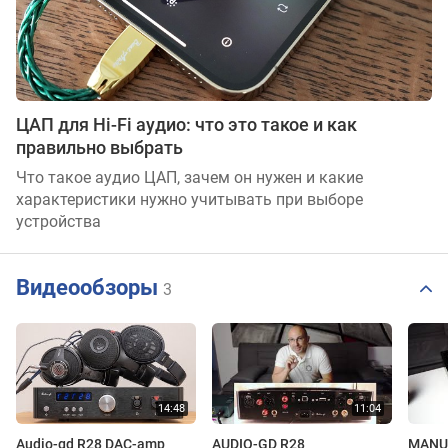
ЦАП для Hi-Fi аудио: что это такое и как
правильно выбрать
Что такое аудио ЦАП, зачем он нужен и какие
характеристики нужно учитывать при выборе
устройства
Видеообзоры
3
Audio-gd R28 DAC-amp
AUDIO-GD R28
MANUA