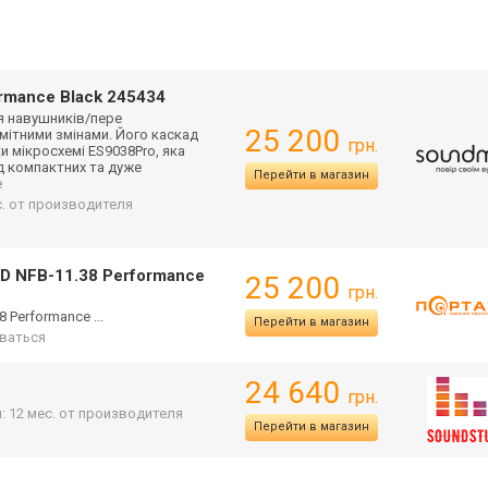
rmance Black 245434
ля навушників/пере
25 200
мітними змінами. Його каскад
грн.
 мікросхемі ES9038Pro, яка
д компактних та дуже
Перейти в магазин
е
с. от производителя
D NFB-11.38 Performance
25 200
грн.
Performance ...
Перейти в магазин
ваться
24 640
грн.
: 12 мес. от производителя
Перейти в магазин