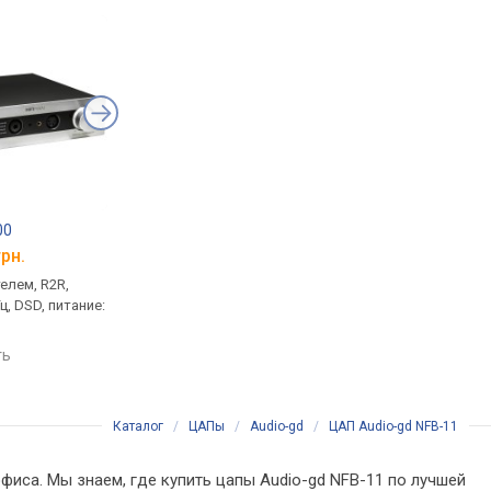
00
iFi ZEN DAC
Musical Fidelity V90
грн.
от 12 499 грн.
от 12 400 грн.
елем, R2R,
ЦАП с усилителем, Bit-Perfect
ЦАП, 32 бит, 192 кГц,
Гц, DSD, питание:
DSD & DXD DAC by Burr
питание: от сети
Brown, 32 бит, 384 кГц,
сравнить
116 дБ, DSD, питание: от сети
ть
сравнить
Каталог
/
ЦАПы
/
Audio-gd
/
ЦАП Audio-gd NFB-11
фиса. Мы знаем, где купить цапы Audio-gd NFB-11 по лучшей