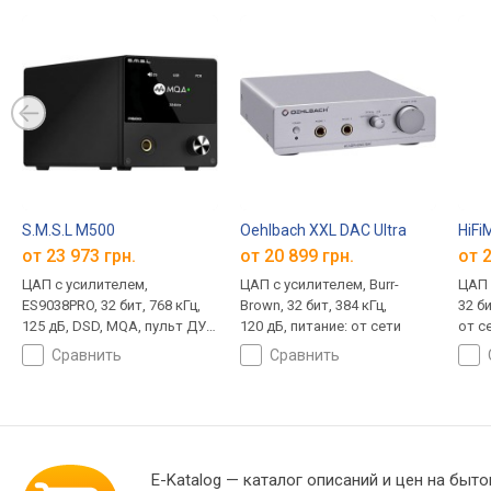
S.M.S.L M500
Oehlbach XXL DAC Ultra
HiFi
от 23 973 грн.
от 20 899 грн.
от 2
ЦАП с усилителем,
ЦАП с усилителем, Burr-
ЦАП 
ES9038PRO, 32 бит, 768 кГц,
Brown, 32 бит, 384 кГц,
32 би
125 дБ, DSD, MQA, пульт ДУ,
120 дБ, питание: от сети
от с
питание: от сети
сравнить
сравнить
E-Katalog
— каталог описаний и цен на быто