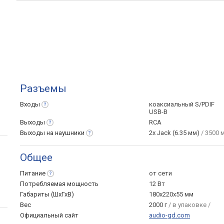
Разъемы
Входы
коаксиальный S/PDIF
USB-B
Выходы
RCA
Выходы на
наушники
2x Jack (6.35 мм)
/ 3500 м
Общее
Питание
от сети
Потребляемая мощность
12 Вт
Габариты (ШхГхВ)
180х220х55 мм
Вес
2000 г
/ в упаковке /
Официальный сайт
audio-gd.com