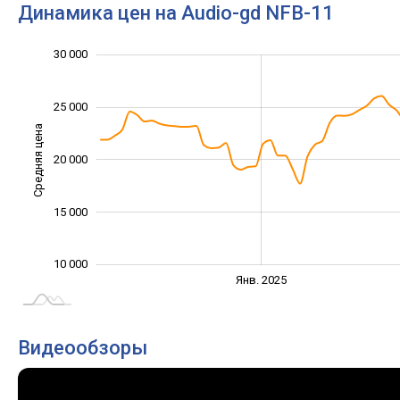
Динамика цен на Audio-gd NFB-11
30 000
35 000
5 000
0
25 000
Средняя цена
20 000
10 000
15 000
10 000
Янв. 2027
Июль
Янв. 2025
L
Видеообзоры