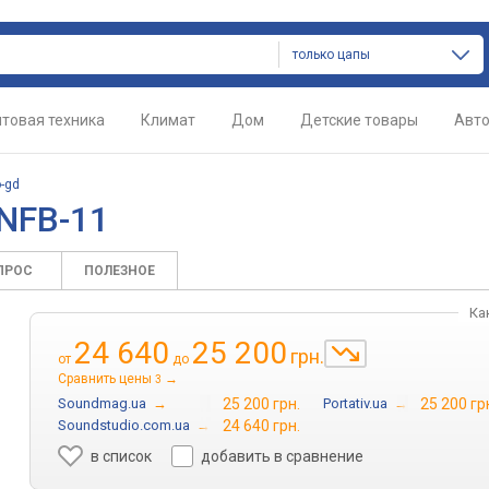
только цапы
товая техника
Климат
Дом
Детские товары
Авт
-gd
 NFB-11
ПРОС
ПОЛЕЗНОЕ
Ка
24 640
25 200
грн.
от
до
Сравнить цены
→
3
Soundmag.ua
→
25 200 грн.
Portativ.ua
→
25 200 гр
Soundstudio.com.ua
→
24 640 грн.
в список
добавить в сравнение