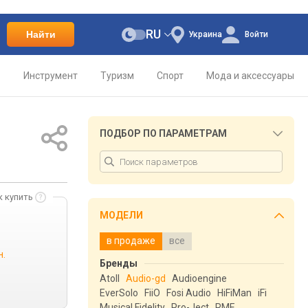
RU
Найти
Украина
Войти
о
Инструмент
Туризм
Спорт
Мода и аксессуары
ПОДБОР ПО ПАРАМЕТРАМ
к купить
МОДЕЛИ
в продаже
все
н.
Бренды
Atoll
Audio-gd
Audioengine
EverSolo
FiiO
Fosi Audio
HiFiMan
iFi
Musical Fidelity
Pro-Ject
RME