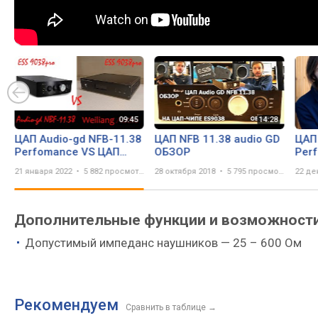
ЦАП Audio-gd NFB-11.38
ЦАП NFB 11.38 audio GD
ЦАП
Perfomance VS ЦАП
ОБЗОР
Perf
WEILIANG AUDIO DC200
ОБЗ
21 января 2022
5 882 просмотра
28 октября 2018
5 795 просмотров
22 де
Дополнительные функции и возможности 
Допустимый импеданс наушников — 25 – 600 Ом
Рекомендуем
Сравнить в таблице
→