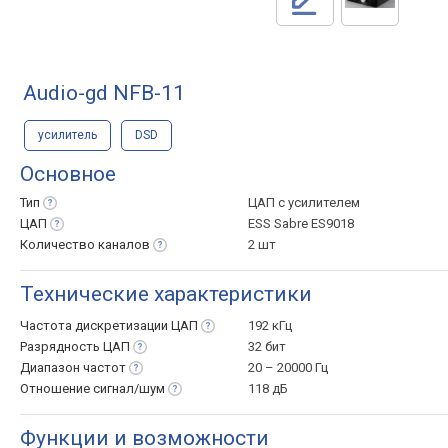
Audio-gd NFB-11
усилитель
DSD
Основное
Тип
ЦАП с усилителем
ЦАП
ESS Sabre ES9018
Количество
каналов
2 шт
Технические характеристики
Частота дискретизации
ЦАП
192 кГц
Разрядность
ЦАП
32 бит
Диапазон
частот
20 – 20000 Гц
Отношение
сигнал/шум
118 дБ
Функции и возможности