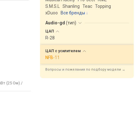
S.M.S.L
Shanling
Teac
Topping
xDuoo
Все бренды
Audio-gd
(
тип
)
ЦАП
R-28
ЦАП с
усилителем
NFB-11
Вопросы и пожелания по подбору модели →
Вт (25 Ом) /