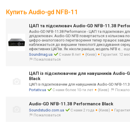
Купить Audio-gd NFB-11
ЦАП та підсилювач Audio-GD NFB-11.38 Perfo
Audio-GD NFB-11.38 Performance - ЦАП та підсилювач д
дпідсилювач. Audio-GD NFB повертається з кількома по
цифро-аналогово
го перетворення тепер працює завдяки
наближається до вершини технології декодування сере
ефективних ЦАПів. Як ніколи раніше, модель NFB є
... ещ
Soundmag.ua
С нами 8 лет
(Киев)
Гарантия: 12 ме
Пожаловаться
ЦАП із підсилювачем для навушників Audio-G
Black
ЦАП із підсилювачем для навушників Audio-GD NFB-11.38 
Portativ.ua
С нами более 10-ти лет
(Киев)
Пожало
Audio-GD NFB-11.38 Performance Black
Soundstudio.com.ua
С нами 2 года
(Киев)
Гарантия
Пожаловаться