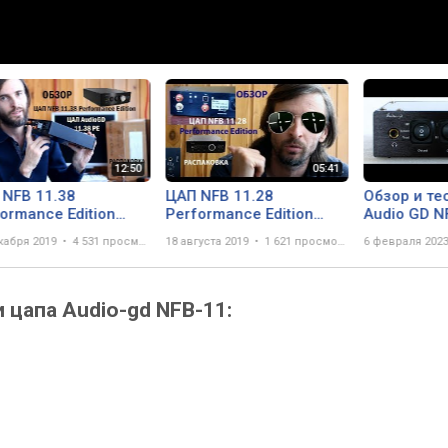
 NFB 11.38
ЦАП NFB 11.28
Обзор и те
ormance Edition
Performance Edition
Audio GD N
ОР и Распаковка
ОБЗОР и РАСПАКОВКА
версия ES
кабря 2019
4 531 просмотр
18 августа 2019
1 621 просмотр
6 февраля 202
цапа Audio-gd NFB-11: