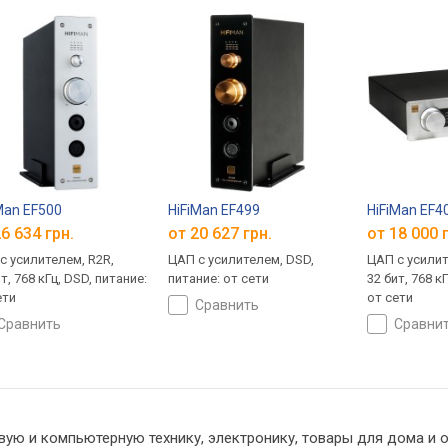
Man EF500
HiFiMan EF499
HiFiMan EF4
6 634 грн.
от 20 627 грн.
от 18 000 
с усилителем, R2R,
ЦАП с усилителем, DSD,
ЦАП с усилит
т, 768 кГц, DSD, питание:
питание: от сети
32 бит, 768 к
ети
от сети
сравнить
сравнить
сравни
вую и компьютерную технику, электронику, товары для дома и о