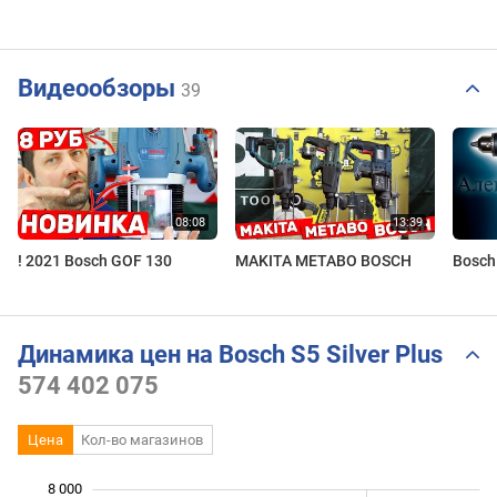
Видеообзоры
39
! 2021 Bosch GOF 130
MAKITA METABO BOSCH
Bosch
Динамика цен на Bosch S5 Silver Plus
574 402 075
Цена
Кол-во магазинов
8 000
 000
 000
 000
 000
 000
 000
 000