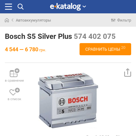
Автоаккумуляторы
Фильтр
Искали
раньше
Bosch S5 Silver Plus
574 402 075
20
4 544 — 6 780
СРАВНИТЬ ЦЕНЫ
грн.
в сравнение
в список