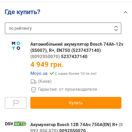
Где купить?
по
рейтингу
от
дешевых
к
Автомобільний акумулятор Bosch 74Ah-12v
дорогим
от
(S5007), R+, EN750 (5237437140)
дорогих
(0092S50070)
5237437140
к
4 949 грн.
дешевым
Moyo.ua
С нами более 10-ти лет
(Киев)
Гарантия: от производителя
Купить
Акумулятор Bosch 12В 74Ач 750А(EN) R+
(0
092 S50 070)
0092S50070