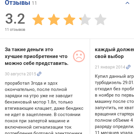
Отзывы
11
3.2
11
отзывов
За такие деньги это
каждый должен
хучшее приобретение что
свой выбор
можно себе представить.
21 января 2014
30 августа 2015
Купил данный агре
турбодизель 29.01
проработал 3года и здох
отходил без проб
окончательно, после полной
в ноябре по перв
зарядки на утро уже не заводит
машину после сто
бензиновый мотор 1.8л, только
запучтить, не хва
втягивающее клацает, даже бендикс
вращения стартер
не идет в зацепление. В состоянии
полном обЪеме 4 р
покоя при запертой машине и
разряду определи
включенной сигнализации ток
11 месяцев упала 
потребления бортовой электроники