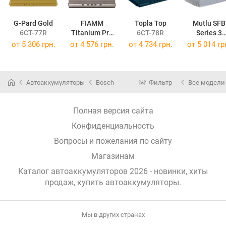
G-Pard Gold
FIAMM
Topla Top
Mutlu SFB
6CT-77R
Titanium Pro
6CT-78R
Series 3
7905157
European (D
от
5 306 грн.
от
4 576 грн.
от
4 734 грн.
от
5 014 гр
LB3.78.078
Автоаккумуляторы
Bosch
Фильтр
Все модели
Полная версия сайта
Конфиденциальность
Вопросы и пожелания по сайту
Магазинам
Каталог автоаккумуляторов 2026 - новинки, хиты
продаж,
купить автоаккумуляторы
.
Мы в других странах