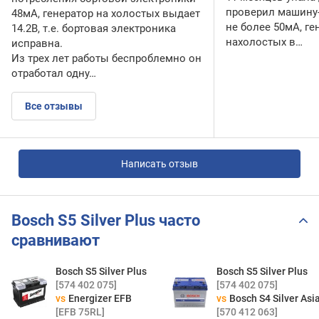
проверил машину-
48мА, генератор на холостых выдает
не более 50мА, ге
14.2В, т.е. бортовая электроника
нахолостых в…
исправна.
Из трех лет работы беспроблемно он
отработал одну…
Все отзывы
Написать отзыв
Bosch S5 Silver Plus часто
сравнивают
Bosch S5 Silver Plus
Bosch S5 Silver Plus
[574 402 075]
[574 402 075]
vs
Energizer EFB
vs
Bosch S4 Silver Asi
[EFB 75RL]
[570 412 063]