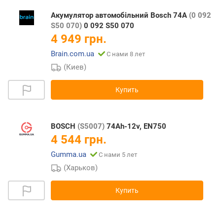
Акумулятор автомобільний Bosch 74А
(0 092
S50 070)
0 092 S50 070
4 949 грн.
Brain.com.ua
С нами 8 лет
(Киев)
Купить
BOSCH
(S5007)
74Ah-12v, EN750
4 544 грн.
Gumma.ua
С нами 5 лет
(Харьков)
Купить