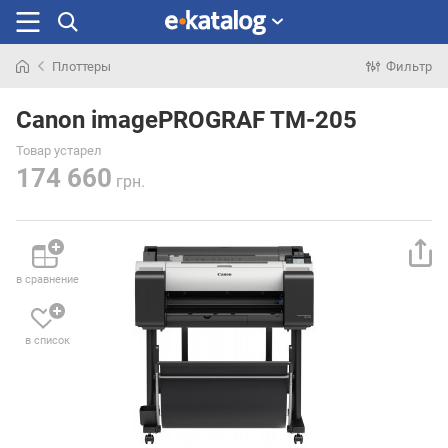
Плоттеры
Фильтр
Искали
раньше
Canon imagePROGRAF TM-205
Товар устарел
174 660
грн.
в сравнение
в список