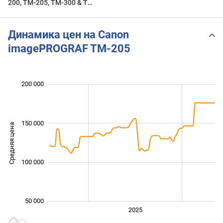
200, TM-205, TM-300 & TM-
305. Refreshed in Oct 2023.
Link below.
Динамика цен на Canon
imagePROGRAF TM-205
 000
 000
 000
 000
 000
 000
0
200 000
150 000
Средняя цена
100 000
100 000
50 000
2024
2026
2027
2025
L