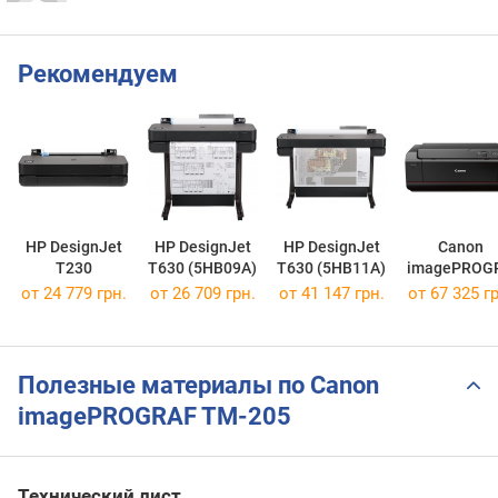
Рекомендуем
HP DesignJet
HP DesignJet
HP DesignJet
Canon
T230
T630 (5HB09A)
T630 (5HB11A)
imagePROG
F PRO-100
от 24 779 грн.
от 26 709 грн.
от 41 147 грн.
от 67 325 гр
Полезные материалы по Canon
imagePROGRAF TM-205
Технический лист