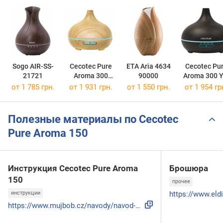
Sogo AIR-SS-
Cecotec Pure
ETA Aria 4634
Cecotec Pu
21721
Aroma 300
90000
Aroma 300 Y
Yang
от 1 785 грн.
от 1 931 грн.
от 1 550 грн.
от 1 954 гр
Полезные материалы по Cecotec
Pure Aroma 150
Инструкция Cecotec Pure Aroma
Брошюра
150
прочее
инструкции
https://www.mujbob.cz/navody/navod-na-pouziti-cecotec-pure-...