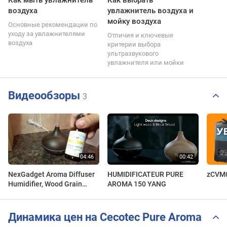
Как мыть увлажнитель
Как выбрать
воздуха
увлажнитель воздуха и
мойку воздуха
Основные рекомендации по
уходу за увлажнителями
Отличия и ключевые
воздуха
критерии выбора
ультразвукового
увлажнителя или мойки
Видеообзоры
3
NexGadget Aroma Diffuser
HUMIDIFICATEUR PURE
zCVM
Humidifier, Wood Grain
AROMA 150 YANG
150ml
Динамика цен на Cecotec Pure Aroma