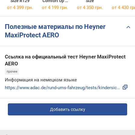
Size R129
Comfort Up 2
Size
Plus i-Size
от 4 399 грн.
от 4 199 грн.
от 4 350 грн.
от 4 430 гр
Полезные материалы по Heyner
MaxiProtect AERO
Ссылка на официальный тест Heyner MaxiProtect
AERO
прочее
Информация на немецком языке
https://www.adac.de/rund-ums-fahrzeug/tests/kindersicherhei...
Добавить ссылку