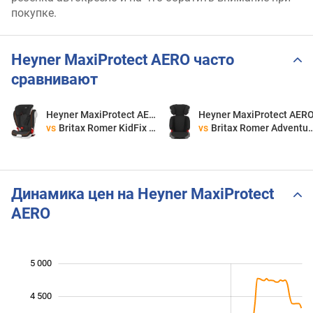
покупке.
Heyner MaxiProtect AERO часто
сравнивают
Heyner MaxiProtect AERO
Heyner MaxiProtect AER
vs
Britax Romer KidFix II XP SICT
vs
Britax Romer Adventure
Динамика цен на Heyner MaxiProtect
AERO
5 000
 500
 000
 500
4 500