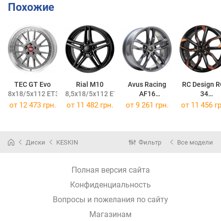
Похожие
TEC GT Evo
Rial M10
Avus Racing
RC Design R
8x18/5x112 ET35 DIA72,5
8,5x18/5x112 ET34 DIA66,6
AF16
34
8x18/5x112 ET25 DIA66,6
8x18/5x112 
от
12 473 грн.
от
11 482 грн.
от
9 261 грн.
от
11 456 гр
Диски
KESKIN
Фильтр
Все модели
Полная версия сайта
Конфиденциальность
Вопросы и пожелания по сайту
Магазинам