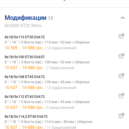
Модификации
15
KESKIN KT22 Retro
8x18/5x112 ET30 DIA72
8 "
/
18 "
/
5 болта (ов)
/
112 мм
/
30 мм
/
сборные
10 569
..
14 688
грн.
/ 12 предложений
8x18/5x100 ET30 DIA57
8 "
/
18 "
/
5 болта (ов)
/
100 мм
/
30 мм
/
сборные
10 637
..
14 688
грн.
/ 7 предложений
8x18/5x108 ET45 DIA72
8 "
/
18 "
/
5 болта (ов)
/
108 мм
/
45 мм
/
сборные
10 637
..
14 688
грн.
/ 12 предложений
8x18/5x112 ET45 DIA72
8 "
/
18 "
/
5 болта (ов)
/
112 мм
/
45 мм
/
сборные
10 637
..
14 688
грн.
/ 9 предложений
8x18/5x114,3 ET40 DIA72
8 "
/
18 "
/
5 болта (ов)
/
114.3 мм
/
40 мм
/
сборные
10 637
..
14 688
грн.
/ 11 предложений