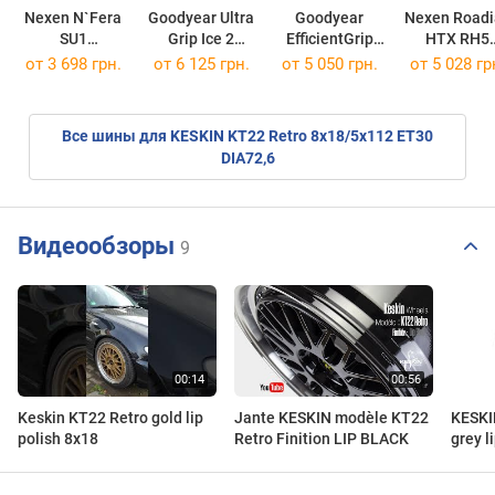
Nexen N`Fera
Goodyear Ultra
Goodyear
Nexen Roadi
SU1
Grip Ice 2
EfficientGrip
HTX RH5
225/45 R18 95Y
245/40 R18 97T
Performance
265/60 R18 
от
3 698 грн.
от
6 125 грн.
от
5 050 грн.
от
5 028 гр
225/55 R18 102V Volvo
Все шины для KESKIN KT22 Retro 8x18/5x112 ET30
DIA72,6
Видеообзоры
9
Keskin KT22 Retro gold lip
Jante KESKIN modèle KT22
KESKI
polish 8x18
Retro Finition LIP BLACK
grey li
felgen