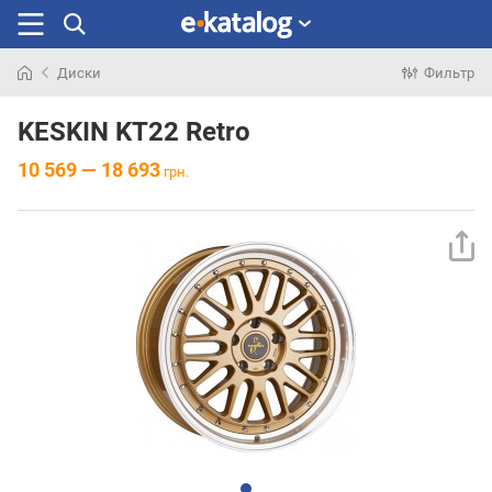
Диски
Фильтр
Искали
раньше
KESKIN KT22 Retro
10 569 — 18 693
грн.