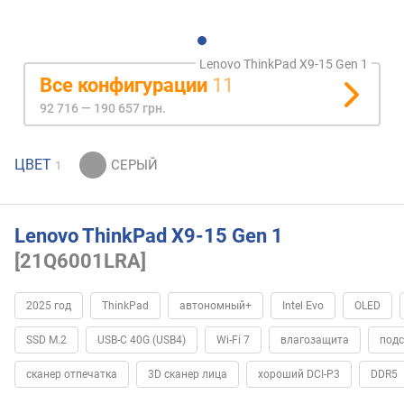
Lenovo ThinkPad X9-15 Gen 1
Все конфигурации
11
92 716 — 190 657 грн.
ЦВЕТ
1
Lenovo ThinkPad X9-15 Gen 1
[21Q6001LRA]
2025 год
ThinkPad
автономный+
Intel Evo
OLED
SSD M.2
USB-C 40G (USB4)
Wi-Fi 7
влагозащита
подс
сканер отпечатка
3D сканер лица
хороший DCI-P3
DDR5