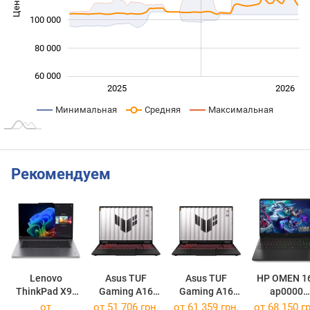
Цена
100 000
100 000
80 000
60 000
Янв. 2025
Июль
2027
2025
2026
L
Минимальная
Средняя
Максимальная
Рекомендуем
Lenovo
Asus TUF
Asus TUF
HP OMEN 1
ThinkPad X9-
Gaming A16
Gaming A16
ap0000
15 Gen 1
(2025)
(2025)
[BL6K1AV]
от
от
51 706 грн.
от
61 359 грн.
от
68 150 гр