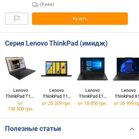
(Киев)
Купить
Серия Lenovo ThinkPad (имидж)
Lenovo
Lenovo
Lenovo
Lenovo
ThinkPad T16g
ThinkPad T14
ThinkPad E15
ThinkPad X
Gen 3
Gen 1 Intel
Gen 2 AMD
Gen 4 AM
от
от
25 309 грн.
от
18 856 грн.
от
36 999 гр
[21V50017US]
[1 20S1S4QD06]
[2 20T8004LPB]
[21J30052C
130 500 грн.
Полезные статьи