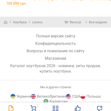
[21Q6012NUS]
FA608UH
FA608UM
109 899 грн.
[FA608UH-R7165W]
[FA608UM-R7165W]
Ноутбуки
Lenovo
Фильтр
Все модели
Полная версия сайта
Конфиденциальность
Вопросы и пожелания по сайту
Магазинам
Каталог ноутбуков 2026 - новинки, хиты продаж,
купить ноутбуки
.
Мы в других странах
Украина
Великобритания
США
Польша
Казахстан
1