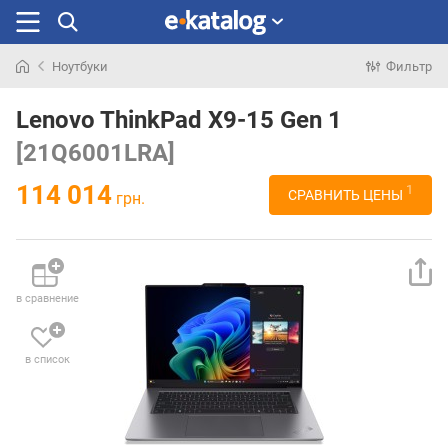
Ноутбуки
Фильтр
Искали
раньше
Lenovo ThinkPad X9-15 Gen 1
[21Q6001LRA]
114 014
1
СРАВНИТЬ ЦЕНЫ
грн.
в сравнение
в список