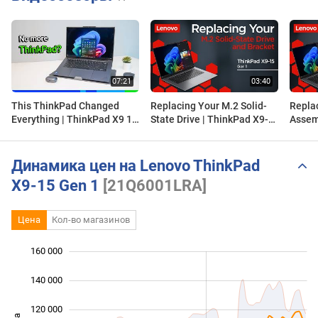
This ThinkPad Changed
Replacing Your M.2 Solid-
Repla
Everything | ThinkPad X9 15
State Drive | ThinkPad X9-
Assem
Gen 1 Aura Edition Review
15 Gen 1 Aura Edition |
Gen 1 
Customer Self Service
Custom
Динамика цен на Lenovo ThinkPad
X9-15 Gen 1
[21Q6001LRA]
Цена
Кол-во магазинов
 000
 000
 000
 000
 000
 000
160 000
140 000
120 000