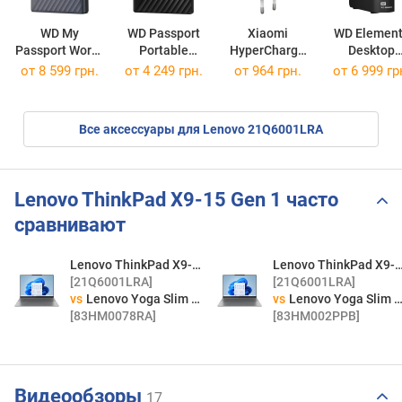
WD My
WD Passport
Xiaomi
WD Elemen
Passport Works
Portable
HyperCharge
Desktop
WDBRMD0050BGY
WDBYVG0010BBK
Combo 90W
WDBWLG004
от
8 599 грн.
от
4 249 грн.
от 964 грн.
от
6 999 гр
Все аксессуары для Lenovo 21Q6001LRA
Lenovo ThinkPad X9-15 Gen 1 часто
сравнивают
Lenovo ThinkPad X9-15 Gen 1
Lenovo ThinkPad X9-15
[21Q6001LRA]
[21Q6001LRA]
vs
Lenovo Yoga Slim 7 15ILL9
vs
Lenovo Yoga Slim 7 15ILL9
[83HM0078RA]
[83HM002PPB]
Видеообзоры
17