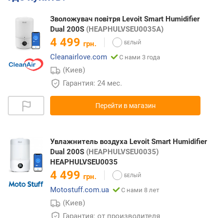
Зволожувач повітря Levoit Smart Humidifier
Dual 200S
(HEAPHULVSEU0035A)
4 499
грн.
Cleanairlove.com
С нами 3 года
(Киев)
Гарантия: 24 мес.
Перейти в магазин
Увлажнитель воздуха Levoit Smart Humidifier
Dual 200S
(HEAPHULVSEU0035)
HEAPHULVSEU0035
4 499
грн.
Motostuff.com.ua
С нами 8 лет
(Киев)
Гарантия: от производителя