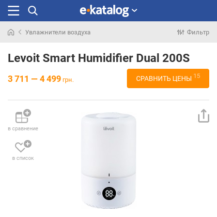
Увлажнители воздуха
Фильтр
Искали
раньше
Levoit Smart Humidifier Dual 200S
15
3 711 — 4 499
СРАВНИТЬ ЦЕНЫ
грн.
в сравнение
в список