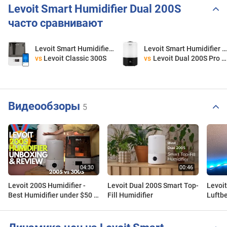
Levoit Smart Humidifier Dual 200S
часто сравнивают
Levoit Smart Humidifier Dual 200S
Levoit Smart Humidifier Dual 200S
vs
Levoit Classic 300S
vs
Levoit Dual 200S Pro Smart
Видеообзоры
5
Levoit 200S Humidifier -
Levoit Dual 200S Smart Top-
Levoi
Best Humidifier under $50 //
Fill Humidifier
Luftbe
Unboxing, Review, App
JetLo
Guide 2021