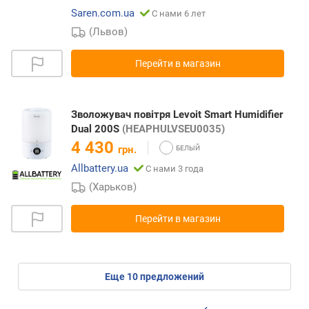
Saren.com.ua
С нами 6 лет
(Львов)
Перейти в магазин
Зволожувач повітря Levoit Smart Humidifier
Dual 200S
(HEAPHULVSEU0035)
4 430
грн.
Allbattery.ua
С нами 3 года
(Харьков)
Перейти в магазин
eще
10
предложений