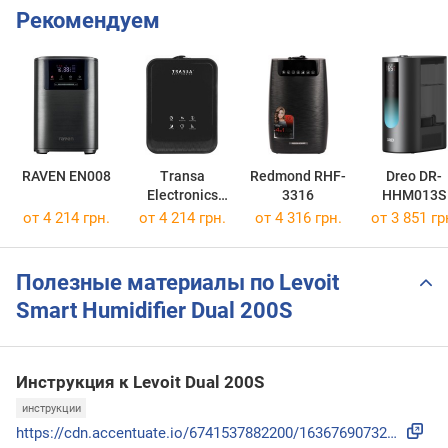
Рекомендуем
RAVEN EN008
Transa
Redmond RHF-
Dreo DR-
Electronics
3316
HHM013S
AquaMist 4.5l
от 4 214 грн.
от 4 214 грн.
от 4 316 грн.
от 3 851 гр
Полезные материалы по Levoit
Smart Humidifier Dual 200S
Инструкция к Levoit Dual 200S
инструкции
https://cdn.accentuate.io/6741537882200/1636769073214/02.00...