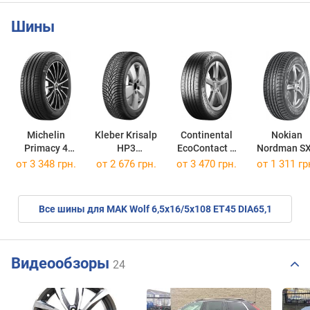
Шины
Michelin
Kleber Krisalp
Continental
Nokian
Primacy 4
HP3
EcoContact 6
Nordman S
195/55 R16 87H
205/55 R16 91H
205/60 R16 92H
205/55 R16 
от
3 348 грн.
от
2 676 грн.
от
3 470 грн.
от
1 311 гр
Все шины для MAK Wolf 6,5x16/5x108 ET45 DIA65,1
Видеообзоры
24