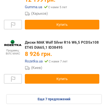
Gumma.ua
С нами 5 лет
(Харьков)
Купить
Диски MAK Wolf Silver R16 W6,5 PCD5x108
ET45 DIA65,1 ID38495
Продавец:
8 926 грн.
ВІЛС МАКС
Rozetka.ua
С нами 7 лет
(Киев)
Купить
eще
7
предложений