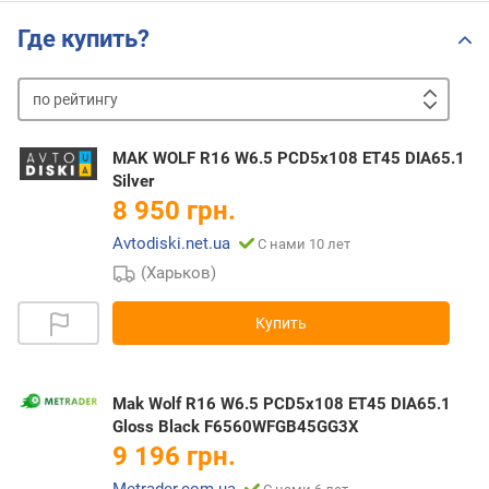
Где купить?
по
рейтингу
от
дешевых
к
MAK WOLF R16 W6.5 PCD5x108 ET45 DIA65.1
дорогим
от
Silver
дорогих
8 950 грн.
к
Avtodiski.net.ua
С нами 10 лет
дешевым
(Харьков)
Купить
Mak Wolf R16 W6.5 PCD5x108 ET45 DIA65.1
Gloss Black F6560WFGB45GG3X
9 196 грн.