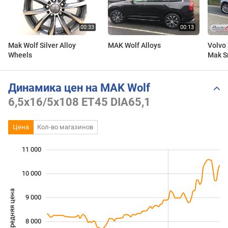
Mak Wolf Silver Alloy
MAK Wolf Alloys
Volvo 
Wheels
Mak Sr
alloy 
Динамика цен на MAK Wolf
6,5x16/5x108 ET45 DIA65,1
Цена
Кол-во магазинов
11 000
 000
 000
 000
10 000
Средняя цена
9 000
10 000
8 000