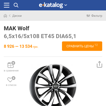
Диски
Фильтр
Искали
раньше
MAK Wolf
6,5x16/5x108 ET45 DIA65,1
12
8 926 — 13 534
СРАВНИТЬ ЦЕНЫ
грн.
в сравнение
в список