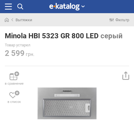
Вытяжки
Фильтр
Искали
раньше
Minola HBI 5323 GR 800 LED
серый
Товар устарел
2 599
грн.
в сравнение
в список