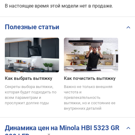
В настоящее время этой модели нет в продаже.
Полезные статьи
Как выбрать вытяжку
Как почистить вытяжку
Секреты выбора вытяжки,
Важно не только внешняя
которая будет подходить по
чистота и
всем параметрам и
привлекательность
прослужит долгие годы
вытяжки, но и состояние ее
внутренних деталей
Динамика цен на Minola HBI 5323 GR