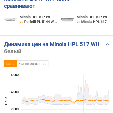
сравнивают
Minola HPL 517 WH
Minola HPL 517 WH
vs
Perfelli PL 5144 W LED
vs
Minola HPL 617 I
Динамика цен на Minola HPL 517 WH
белый
Цена
Кол-во магазинов
6 000
 000
 000
 000
 000
 000
 000
4 000
Цена
1 000
2 000