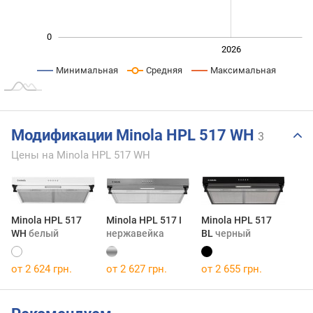
0
2024
2025
2028
2026
L
Минимальная
Средняя
Максимальная
Модификации Minola HPL 517 WH
3
Цены на Minola HPL 517 WH
Minola HPL 517
Minola HPL 517 I
Minola HPL 517
WH
белый
нержавейка
BL
черный
от 2 624 грн.
от 2 627 грн.
от 2 655 грн.