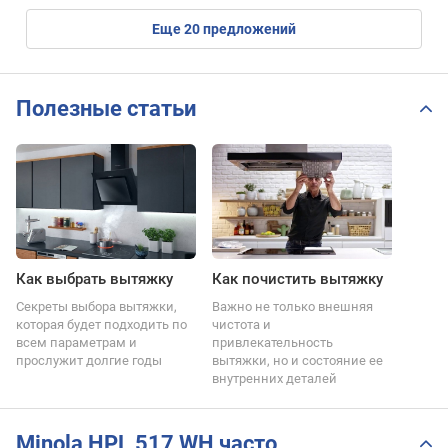
eще
20
предложений
Полезные статьи
Как выбрать вытяжку
Как почистить вытяжку
Секреты выбора вытяжки,
Важно не только внешняя
которая будет подходить по
чистота и
всем параметрам и
привлекательность
прослужит долгие годы
вытяжки, но и состояние ее
внутренних деталей
Minola HPL 517 WH часто