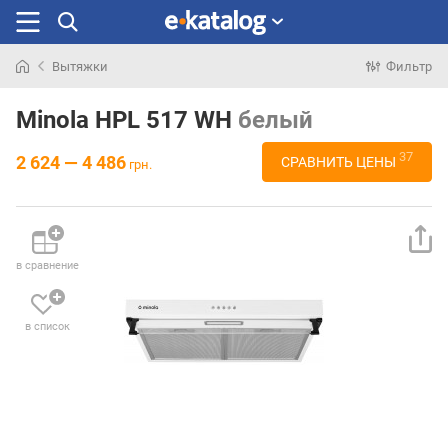
Вытяжки
Фильтр
Искали
раньше
Minola HPL 517 WH
белый
37
2 624 — 4 486
СРАВНИТЬ ЦЕНЫ
грн.
в сравнение
в список