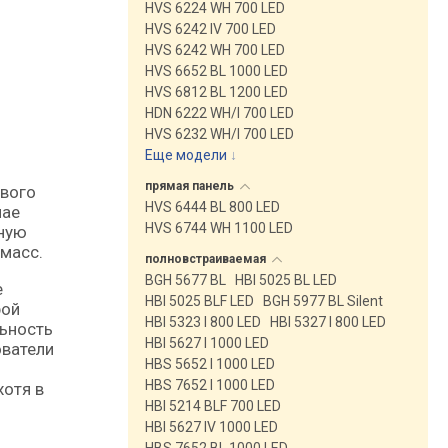
HVS 6224 WH 700 LED
HVS 6242 IV 700 LED
HVS 6242 WH 700 LED
HVS 6652 BL 1000 LED
HVS 6812 BL 1200 LED
HDN 6222 WH/I 700 LED
HVS 6232 WH/I 700 LED
Еще модели
↓
прямая
панель
HVS 6444 BL 800 LED
чае
HVS 6744 WH 1100 LED
ьную
 масс.
полновстраиваемая
BGH 5677 BL
HBI 5025 BL LED
е
HBI 5025 BLF LED
BGH 5977 BL Silent
рой
HBI 5323 I 800 LED
HBI 5327 I 800 LED
ьность
HBI 5627 I 1000 LED
ователи
HBS 5652 I 1000 LED
HBS 7652 I 1000 LED
хотя в
HBI 5214 BLF 700 LED
HBI 5627 IV 1000 LED