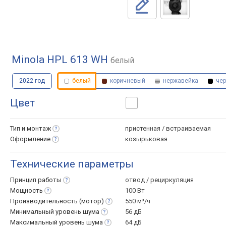
Minola HPL 613 WH
белый
2022 год
белый
коричневый
нержавейка
чер
Цвет
Тип и
монтаж
пристенная / встраиваемая
Оформление
козырьковая
Технические параметры
Принцип
работы
отвод / рециркуляция
Мощность
100 Вт
Производительность
(мотор)
550 м³/ч
Минимальный уровень
шума
56 дБ
Максимальный уровень
шума
64 дБ