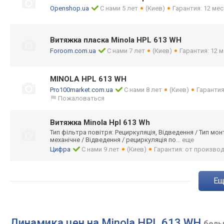
Openshop.ua
С нами 5 лет
(Киев)
Гарантия: 12 мес
Витяжка пласка Minola HPL 613 WH
Foroom.com.ua
С нами 7 лет
(Киев)
Гарантия: 12 м
MINOLA HPL 613 WH
Pro100market.com.ua
С нами 8 лет
(Киев)
Гарантия
Пожаловаться
Витяжка Minola Hpl 613 Wh
Тип фільтра повітря: Рециркуляція, Відведення / Тип мон
механічне / Відведення / рециркуляція по
... еще
Цифра
С нами 9 лет
(Киев)
Гарантия: от произво
e
Динамика цен на Minola HPL 613 WH
белы