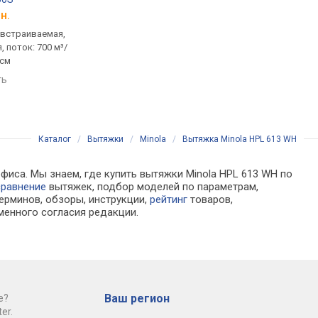
н.
от 2 269 грн.
от 2 408 грн.
 встраиваемая,
пристенная / встраиваемая,
пристенная / встраи
 поток: 700 м³/
козырьковая, поток: 550 м³/
козырьковая, поток: 
 см
ч, ширина 59.5 см
ч, на отвод 141 м³/ч
59.8 см
ть
сравнить
сравнить
Каталог
/
Вытяжки
/
Minola
/
Вытяжка Minola HPL 613 WH
фиса. Мы знаем, где купить вытяжки Minola HPL 613 WH по
сравнение
вытяжек, подбор моделей по параметрам,
ерминов, обзоры, инструкции,
рейтинг
товаров,
менного согласия редакции.
Ваш регион
е?
er.