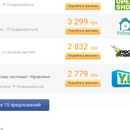
.
Пожаловаться
Перейти в магазин
3 299
грн.
ес.
Пожаловаться
Перейти в магазин
2 832
грн.
: от производителя
Перейти в магазин
2 779
грн.
тажу: настінний / Управління:
Перейти в магазин
дителя
Пожаловаться
ще
15
предложений
й