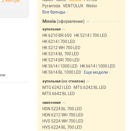
2 999 грн.
Pyramida
VENTOLUX
Weilor
Все бренды
Minola
(
оформление
)
купольная
HK 6210 BR 650
HK 5214 I 700 LED
HK 6214 I 700 LED
HK 5212 WH 700 LED
HK 5214 BL 700 LED
HK 5214 BR 700 LED
HK 5614 I 1000 LED
HK 6614 I 1000 LED
HK 5614 BL 1000 LED
Еще модели
↓
ели
купольная (со
стеклом)
MTG 6242 I LED
MTG 6242 BL LED
MTG 6642 BL LED
наклонная
HDN 5224 BL 700 LED
HDN 6212 WH 700 LED
HVS 5224 WH 700 LED
HVS 6224 BL 700 LED