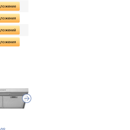
дложение
дложения
дложений
дложения
60S
Perfelli PL 6002 W LED
Perfelli PL 6124 I LE