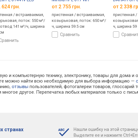
 624 грн.
от 2 755 грн.
от 2 338 гр
тенная / встраиваемая,
пристенная / встраиваемая,
пристенная /
рьковая, поток: 550 м³/
козырьковая, поток: 650 м³/
козырьковая,
а отвод 141 м³/ч, ширина
ч, ширина 59.5 см
ч, ширина 59
 см
сравнить
сравни
сравнить
вую и компьютерную технику, электронику, товары для дома и о
алоге можно найти всю необходимую для выбора информацию —
ванию,
отзывы
пользователей, фотогалереи товаров, глоссарий т
 многое другое. Перепечатка любых материалов только с пись
х странах
Нашли ошибку на этой страниц
Выделите ее и нажмите Ctrl+Ent