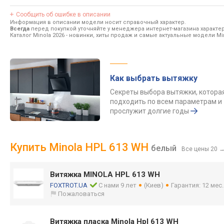
Сообщить об ошибке в описании
Информация в описании модели носит справочный характер.
Всегда
перед покупкой уточняйте у менеджера интернет-магазина характе
Каталог Minola 2026
- новинки, хиты продаж и самые актуальные модели Min
Как выбрать вытяжку
Секреты выбора вытяжки, котора
подходить по всем параметрам и
прослужит долгие годы
Купить Minola HPL 613 WH
белый
Все цены 20
Витяжка MINOLA HPL 613 WH
FOXTROT.UA
С нами 9 лет
(Киев)
Гарантия: 12 мес
Пожаловаться
Витяжка пласка Minola Hpl 613 WH