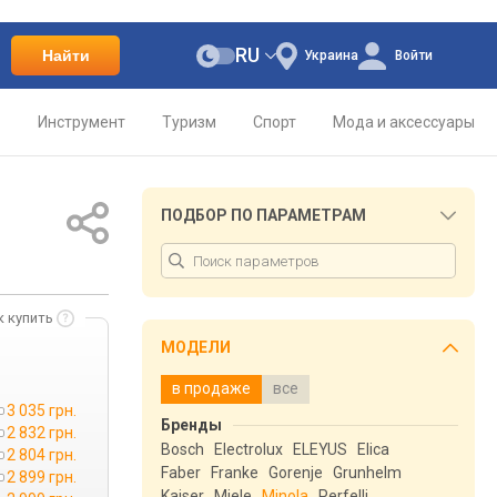
RU
Найти
Украина
Войти
о
Инструмент
Туризм
Спорт
Мода и аксессуары
ПОДБОР ПО ПАРАМЕТРАМ
к купить
МОДЕЛИ
в продаже
все
3 035 грн.
Бренды
2 832 грн.
Bosch
Electrolux
ELEYUS
Elica
2 804 грн.
Faber
Franke
Gorenje
Grunhelm
2 899 грн.
Kaiser
Miele
Minola
Perfelli