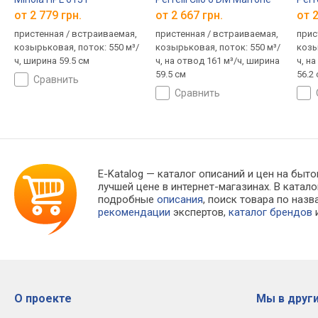
от 2 779 грн.
от 2 667 грн.
от 2
пристенная / встраиваемая,
пристенная / встраиваемая,
прис
козырьковая, поток: 550 м³/
козырьковая, поток: 550 м³/
козы
ч, ширина 59.5 см
ч, на отвод 161 м³/ч, ширина
ч, н
59.5 см
56.2
сравнить
сравнить
E-Katalog
— каталог описаний и цен на быто
лучшей цене в интернет-магазинах. В кат
подробные
описания
, поиск товара по наз
рекомендации
экспертов,
каталог брендов
и
О проекте
Мы в други