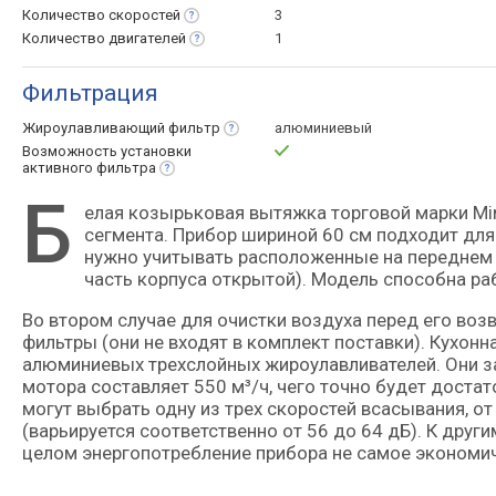
Количество
скоростей
3
Количество
двигателей
1
Фильтрация
Жироулавливающий
фильтр
алюминиевый
Возможность установки
активного
фильтра
Б
елая козырьковая вытяжка торговой марки Minola — это решение на стыке начального и среднего ценового
сегмента. Прибор шириной 60 см подходит для
нужно учитывать расположенные на переднем 
часть корпуса открытой). Модель способна ра
Во втором случае для очистки воздуха перед его во
фильтры (они не входят в комплект поставки). Кухон
алюминиевых трехслойных жироулавливателей. Они з
мотора составляет 550 м³/ч, чего точно будет достат
могут выбрать одну из трех скоростей всасывания, о
(варьируется соответственно от 56 до 64 дБ). К друг
целом энергопотребление прибора не самое экономичн