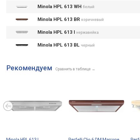
Minola HPL 613 WH
белый
Minola HPL 613 BR
коричневый
Minola HPL 613 I
нержавейка
Minola HPL 613 BL
черный
Рекомендуем
Сравнить в таблице
→
Minola HPL 613 I
Perfelli Clio 6 DM Marrone
Perf