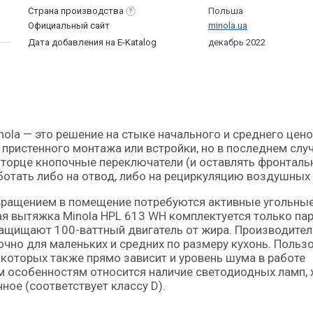
Страна
производства
Польша
Официальный сайт
minola.ua
Дата добавления на E-Katalog
декабрь 2022
 пристенного монтажа или встройки, но в последнем слу
торце кнопочные переключатели (и оставлять фронтал
ботать либо на отвод, либо на рециркуляцию воздушных
звращением в помещение потребуются активные угольны
ная вытяжка Minola HPL 613 WH комплектуется только па
ащищают 100-ваттный двигатель от жира. Производител
очно для маленьких и средних по размеру кухонь. Польз
т которых также прямо зависит и уровень шума в работе
им особенностям относится наличие светодиодных ламп, 
ое (соответствует классу D).