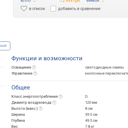
АЛЛО
→
2 999 грн.
Венкон
→
в список
добавить в сравнение
ный
Функции и возможности
Освещение
светодиодные лампы
Управление
кнопочные переключат
Общее
Класс
энергопотребления
D
Диаметр
воздуховода
120 мм
Высота
(макс.)
8 см
Ширина
59.5 см
Глубина
49.5 см
Вес
7.8 кг