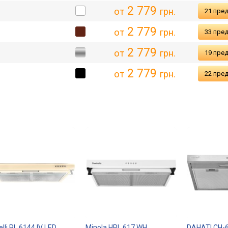
2 779
от
грн.
21 пре
2 779
от
грн.
33 пре
2 779
от
грн.
19 пре
2 779
от
грн.
22 пре
elli PL 6144 IV LED
Minola HPL 617 WH
DAHATI CH-