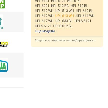
HPL 512 I
HPL 612 I
HPL 614 I
HPL 622 I
HPL 512 BG
HPL 512 BL
HPL 512 WH
HPL 513 WH
HPL 612 BL
HPL 612 WH
HPL 613 WH
HPL 614 WH
HPL 617 WH
HPL 633 BL
HPLS 512 I
HPLS 612 I
HPLS 612 BL
Еще модели
↓
Вопросы и пожелания по подбору модели →