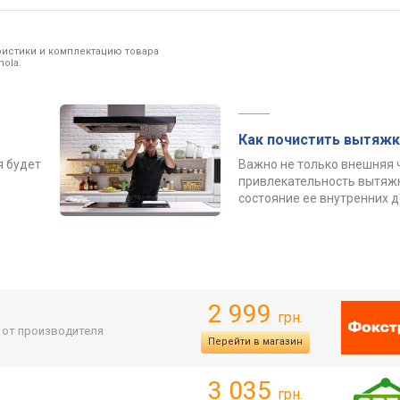
ристики и комплектацию товара
ola.
Как почистить вытяжк
я будет
Важно не только внешняя 
привлекательность вытяжк
состояние ее внутренних 
→
2 999
грн.
. от производителя
Перейти в магазин
3 035
грн.