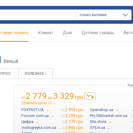
только вытяжки
товая техника
Климат
Дом
Детские товары
Авт
H
белый
ОПРОС
ПОЛЕЗНОЕ
1
Ка
2 779
3 329
грн.
от
до
Сравнить цены
→
20
FOXTROT.UA
→
2 999 грн.
Openshop.ua
→
Foroom.com.ua
→
3 299 грн.
Pro100market.com.ua
→
Цифра
→
2 779 грн.
Stls.store
→
Vodogreyka.com.ua
→
2 846 грн.
575.in.ua
→