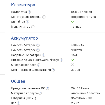
Клавиатура
Подсветка
RGB 24 зонная
Конструкция
клавиш
островного типа
Num
блок
Манипулятор
тачпад
Аккумулятор
Емкость
батареи
5845 мАч
Емкость
батареи
90 Вт*ч
Напряжение
батареи
15.4 В
Питание по USB-C (Power
Delivery)
Быстрая
зарядка
Комплектный блок
питания
330 Вт
Общее
Предустановленная
ОС
Win 11 Home
Материал
корпуса
алюминий / пластик
Габариты (ШхГхТ)
357x284x29 мм
Вес
2.7 кг