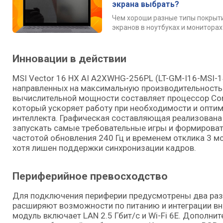
экрана выбрать?
Чем хороши разные типы покрыт
экранов в ноутбуках и мониторах
Инновации в действии
MSI Vector 16 HX AI A2XWHG-256PL (LT-GM-I16-MSI-1
направленных на максимальную производительность 
вычислительной мощности составляет процессор Core
который ускоряет работу при необходимости и опти
интеллекта. Графическая составляющая реализована 
запускать самые требовательные игры и формирова
частотой обновления 240 Гц и временем отклика 3 м
хотя лишен поддержки синхронизации кадров.
Периферийное превосходство
Для подключения периферии предусмотрены два разъ
расширяют возможности по питанию и интеграции вн
модуль включает LAN 2.5 Гбит/с и Wi-Fi 6E. Дополн