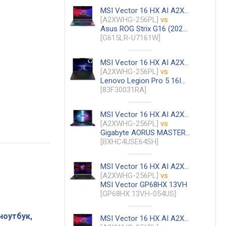
MSI Vector 16 HX AI A2XWHG
[A2XWHG-256PL]
vs
Asus ROG Strix G16 (2025) G615LR
[G615LR-U7161W]
MSI Vector 16 HX AI A2XWHG
[A2XWHG-256PL]
vs
Lenovo Legion Pro 5 16IAX10
[83F30031RA]
MSI Vector 16 HX AI A2XWHG
[A2XWHG-256PL]
vs
Gigabyte AORUS MASTER 16 BXH
[BXHC4USE64SH]
MSI Vector 16 HX AI A2XWHG
[A2XWHG-256PL]
vs
MSI Vector GP68HX 13VH
[GP68HX 13VH-054US]
ноутбук,
MSI Vector 16 HX AI A2XWHG