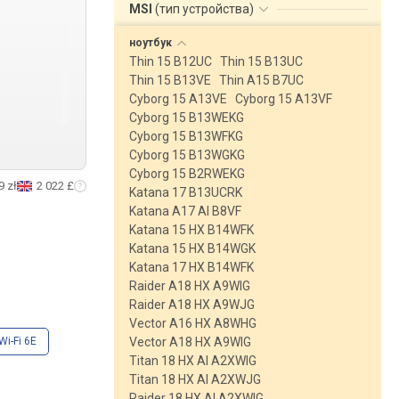
MSI
(
тип устройства
)
ноутбук
Thin 15 B12UC
Thin 15 B13UC
Thin 15 B13VE
Thin A15 B7UC
Cyborg 15 A13VE
Cyborg 15 A13VF
Cyborg 15 B13WEKG
Cyborg 15 B13WFKG
Cyborg 15 B13WGKG
Cyborg 15 B2RWEKG
9 zł
2 022 £
Katana 17 B13UCRK
Katana A17 AI B8VF
Katana 15 HX B14WFK
Katana 15 HX B14WGK
Katana 17 HX B14WFK
Raider A18 HX A9WIG
Raider A18 HX A9WJG
Vector A16 HX A8WHG
Wi-Fi 6E
Vector A18 HX A9WIG
Titan 18 HX AI A2XWIG
Titan 18 HX AI A2XWJG
Raider 18 HX AI A2XWIG