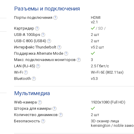
Разъемы и подключения
Порты
подключения
HDMI
v2.1
Картридер
/ SD /
USB-A
10Gbps
2 шт
USB-C 80G
(USB4)
2 шт
Интерфейс
Thunderbolt
v5 2 шт
Поддержка Alternate
Mode
Макс. подключаемых
мониторов
3
LAN
(RJ-45)
2.5 Гбит/с
Wi-Fi
Wi-Fi 6E (802.11ax)
Bluetooth
v5.3
Мультимедиа
Web-камера
1920x1080 (Full HD)
Шторка для
камеры
Количество
динамиков
2 шт
Безопасность
3D сканер лица
kensington / noble замо