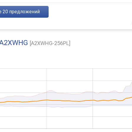
е
20
предложений
AI A2XWHG
[A2XWHG-256PL]