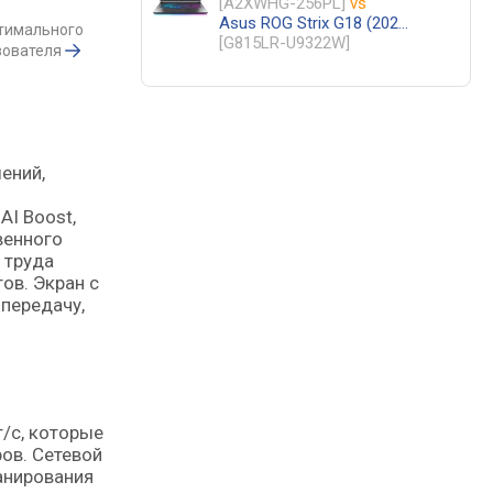
[A2XWHG-256PL]
vs
Asus ROG Strix G18 (2025) G815LR
птимального
[G815LR-U9322W]
зователя
ений,
AI Boost,
венного
 труда
ов. Экран с
передачу,
/с, которые
ов. Сетевой
канирования