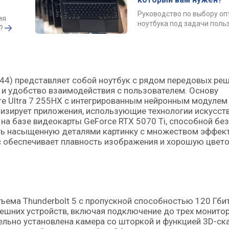
Руководство по выбору о
ия
ноутбука под задачи поль
?
44) представляет собой ноутбук с рядом передовых реш
и удобство взаимодействия с пользователем. Основу
 Ultra 7 255HX с интегрированным нейронным модулем 
мизирует приложения, использующие технологии искусст
на базе видеокарты GeForce RTX 5070 Ti, способной без
ть насыщенную деталями картинку с множеством эффект
с обеспечивает плавность изображения и хорошую цвето
ема Thunderbolt 5 с пропускной способностью 120 Гбит
ешних устройств, включая подключение до трех монитор
ительно установлена камера со шторкой и функцией 3D-с