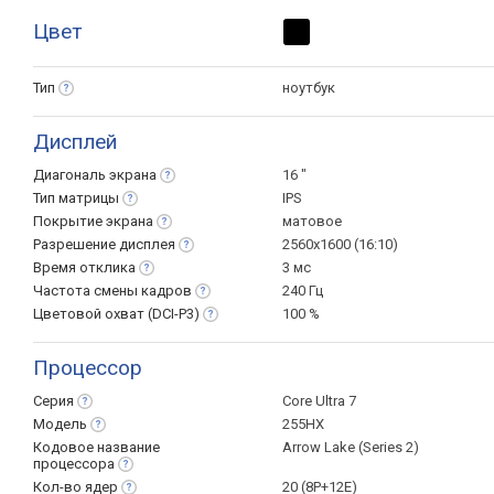
Цвет
Тип
ноутбук
Дисплей
Диагональ
экрана
16 "
Тип
матрицы
IPS
Покрытие
экрана
матовое
Разрешение
дисплея
2560x1600 (16:10)
Время
отклика
3 мс
Частота смены
кадров
240 Гц
Цветовой охват
(DCI-P3)
100 %
Процессор
Серия
Core Ultra 7
Модель
255HX
Кодовое название
Arrow Lake (Series 2)
процессора
Кол-во
ядер
20 (8P+12E)