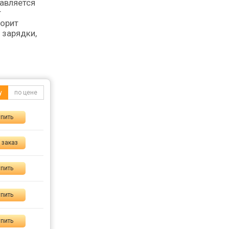
равляется
т
корит
 зарядки,
у
по цене
пить
 заказ
пить
пить
пить