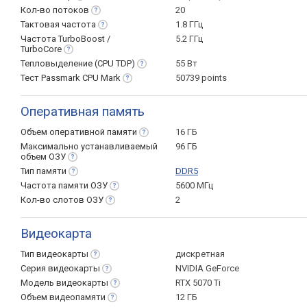
Кол-во
потоков
20
Тактовая
частота
1.8 ГГц
Частота TurboBoost /
5.2 ГГц
TurboCore
Тепловыделение (CPU
TDP)
55 Вт
Тест Passmark CPU
Mark
50739 points
Оперативная память
Объем оперативной
памяти
16 ГБ
Максимально устанавливаемый
96 ГБ
объем
ОЗУ
Тип
памяти
DDR5
Частота памяти
ОЗУ
5600 МГц
Кол-во слотов
ОЗУ
2
Видеокарта
Тип
видеокарты
дискретная
Серия
видеокарты
NVIDIA GeForce
Модель
видеокарты
RTX 5070 Ti
Объем
видеопамяти
12 ГБ