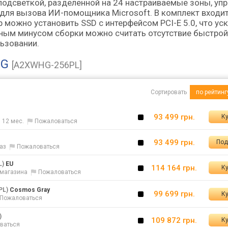
подсветкой, разделенной на 24 настраиваемые зоны, уп
для вызова ИИ-помощника Microsoft. В комплект входи
 можно установить SSD с интерфейсом PCI-E 5.0, что ус
ным минусом сборки можно считать отсутствие быстрой
ьзовании.
HG
[A2XWHG-256PL]
Сортировать
по рейтинг
93 499 грн.
Ку
 12 мес.
Пожаловаться
93 499 грн.
Под
аз
Пожаловаться
L)
EU
114 164 грн.
Ку
т магазина
Пожаловаться
PL)
Cosmos Gray
99 699 грн.
Ку
Пожаловаться
)
109 872 грн.
Ку
ваться