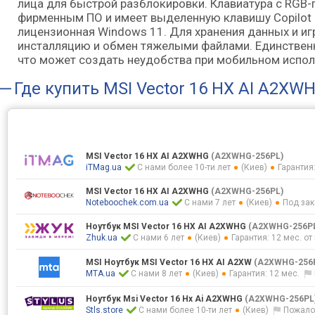
лица для быстрой разблокировки. Клавиатура с RGB-
фирменным ПО и имеет выделенную клавишу Copilot 
лицензионная Windows 11. Для хранения данных и игр
инсталляцию и обмен тяжелыми файлами. Единствен
что может создать неудобства при мобильном испол
Где купить
MSI Vector 16 HX AI A2XW
MSI Vector 16 HX AI A2XWHG
(A2XWHG-256PL)
iTMag.ua
С нами более 10-ти лет
(Киев)
Гарантия:
MSI Vector 16 HX AI A2XWHG
(A2XWHG-256PL)
Noteboochek.com.ua
С нами 7 лет
(Киев)
Под зак
Ноутбук MSI Vector 16 HX AI A2XWHG
(A2XWHG-256P
Zhuk.ua
С нами 6 лет
(Киев)
Гарантия: 12 мес. о
MSI Ноутбук MSI Vector 16 HX AI A2XW
(A2XWHG-256
MTA.ua
С нами 8 лет
(Киев)
Гарантия: 12 мес.
Ноутбук Msi Vector 16 Hx Ai A2XWHG
(A2XWHG-256PL
Stls.store
С нами более 10-ти лет
(Киев)
Пожало