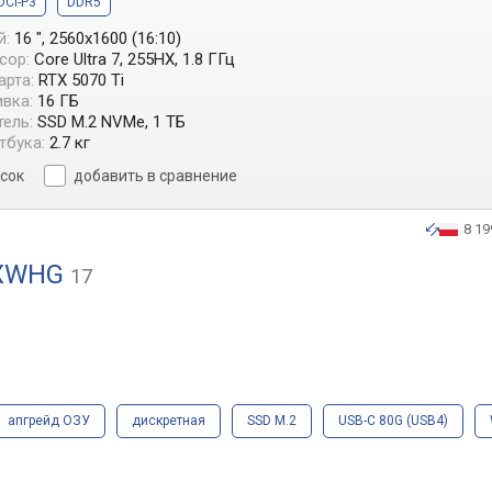
DCI-P3
DDR5
й:
16 ", 2560x1600 (16:10)
сор:
Core Ultra 7, 255HX, 1.8 ГГц
арта:
RTX 5070 Ti
вка:
16 ГБ
ель:
SSD M.2 NVMe, 1 ТБ
тбука:
2.7 кг
исок
добавить в сравнение
8 19
A2XWHG
17
апгрейд ОЗУ
дискретная
SSD M.2
USB-C 80G (USB4)