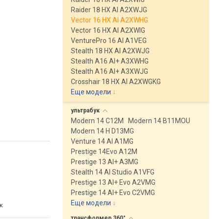
Raider 18 HX AI A2XWJG
Vector 16 HX AI A2XWHG
Vector 16 HX AI A2XWIG
VenturePro 16 AI A1VEG
Stealth 18 HX AI A2XWJG
Stealth A16 AI+ A3XWHG
Stealth A16 AI+ A3XWJG
Crosshair 18 HX AI A2XWGKG
Еще модели
↓
ультрабук
Modern 14 C12M
Modern 14 B11MOU
Modern 14 H D13MG
Venture 14 AI A1MG
Prestige 14Evo A12M
Prestige 13 AI+ A3MG
Stealth 14 AI Studio A1VFG
Prestige 13 AI+ Evo A2VMG
Prestige 14 AI+ Evo C2VMG
Еще модели
↓
к
трансформер
360°