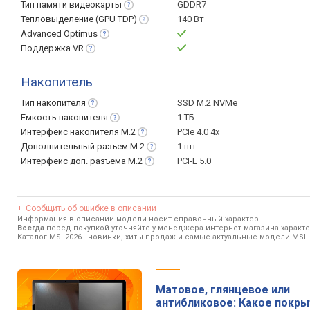
Тип памяти
видеокарты
GDDR7
Тепловыделение (GPU
TDP)
140 Вт
Advanced
Optimus
Поддержка
VR
Накопитель
Тип
накопителя
SSD M.2 NVMe
Емкость
накопителя
1 ТБ
Интерфейс накопителя
M.2
PCIe 4.0 4x
Дополнительный разъем
M.2
1 шт
Интерфейс доп. разъема
M.2
PCI-E 5.0
Сообщить об ошибке в описании
Информация в описании модели носит справочный характер.
Всегда
перед покупкой уточняйте у менеджера интернет-магазина характ
Каталог MSI 2026
- новинки, хиты продаж и самые актуальные модели MSI.
Матовое, глянцевое или
антибликовое: Какое покр