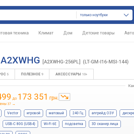
только ноутбуки
товая техника
Климат
Дом
Детские товары
Авт
AI A2XWHG
[A2XWHG-256PL]
(LT-GM-I16-MSI-144)
РОС
ПОЛЕЗНОЕ
АКСЕССУАРЫ
5
9
10+
Ка
499
173 351
грн.
до
цены
→
37
Vector
игровой
матовый
240 Гц
апгрейд ОЗУ
дискр
USB-C 80G (USB4)
Wi-Fi 6E
подсветка
3D сканер лица