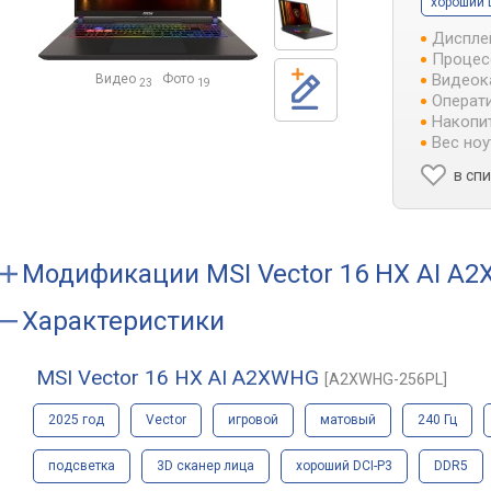
хороший 
Диспле
Процес
Видеок
Видео
Фото
23
19
Операти
Накопит
Вес ноу
в сп
Модификации
MSI Vector 16 HX AI 
Характеристики
MSI Vector 16 HX AI A2XWHG
[A2XWHG-256PL]
2025 год
Vector
игровой
матовый
240 Гц
подсветка
3D сканер лица
хороший DCI-P3
DDR5