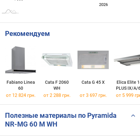
2024
2025
2028
2026
L
Рекомендуем
Fabiano Linea
Cata F 2060
Cata G 45 X
Elica Elite 
60
WH
PLUS IX/A/
от 12 824 грн.
от 2 288 грн.
от 3 697 грн.
от 5 999 гр
Полезные материалы по Pyramida
NR-MG 60 M WH