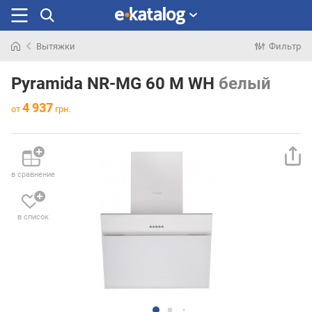
Вытяжки
Фильтр
Искали
раньше
Pyramida NR-MG 60 M WH
белый
4 937
от
грн.
в сравнение
в список