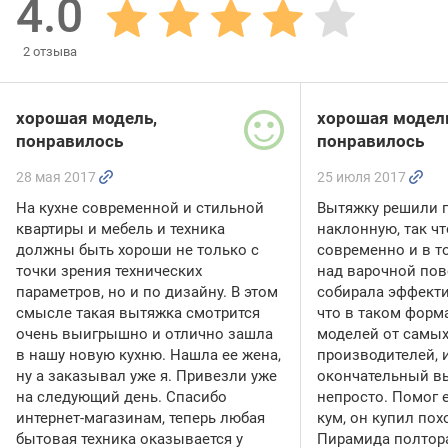
4.0
2
отзыва
хорошая модель,
хорошая модел
понравилось
понравилось
28 мая 2017
25 июля 2017
На кухне современной и стильной
Вытяжку решили 
квартиры и мебель и техника
наклонную, так ч
должны быть хороши не только с
современно и в т
точки зрения технических
над варочной по
параметров, но и по дизайну. В этом
собирала эффекти
смысле такая вытяжка смотрится
что в таком форма
очень выигрышно и отлично зашла
моделей от самых
в нашу новую кухню. Нашла ее жена,
производителей, 
ну а заказывал уже я. Привезли уже
окончательный в
на следующий день. Спасибо
непросто. Помог 
интернет-магазинам, теперь любая
кум, он купил по
бытовая техника оказывается у
Пирамида полтора