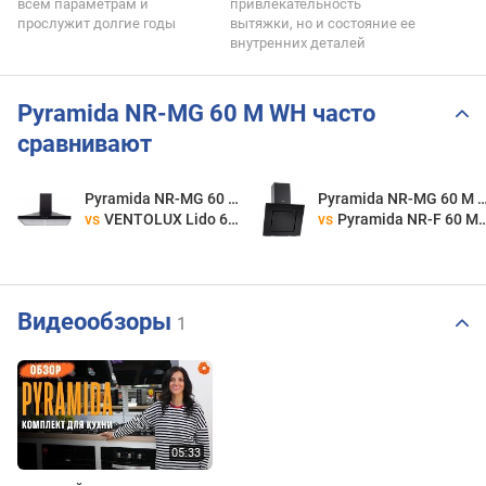
всем параметрам и
привлекательность
прослужит долгие годы
вытяжки, но и состояние ее
внутренних деталей
Pyramida NR-MG 60 M WH часто
сравнивают
Pyramida NR-MG 60 M WH
Pyramida NR-MG 6
vs
VENTOLUX Lido 60 BK 650
vs
Pyramida NR-F 60 M BL
Видеообзоры
1