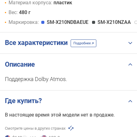
128 ГБ
Материал корпуса:
пластик
/
Вес:
480 г
LTE
256 ГБ
Маркировка:
SM-X210NDBAEUE
SM-X210NZAA
256 ГБ
/
5G
Все характеристики
Подробнее
Описание
Поддержка Dolby Atmos.
Где купить?
В настоящее время этой модели нет в продаже.
Смотрите цены в других странах