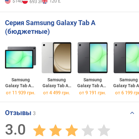
$140
120 £
693 zł
Серия Samsung Galaxy Tab A
(бюджетные)
Samsung
Samsung
Samsung
Samsung
Galaxy Tab A11
Galaxy Tab A9
Galaxy Tab A11
Galaxy Tab 
Plus
64GB
128GB 4G
64GB
от 11 939 грн.
от 4 499 грн.
от 9 191 грн.
от 6 199 гр
256GB/8GB
Отзывы
3
3.0