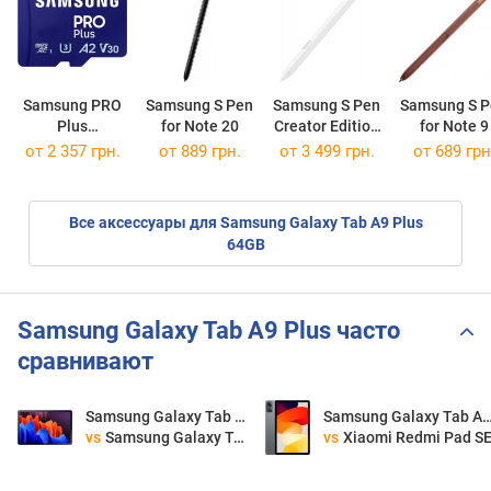
Samsung PRO
Samsung S Pen
Samsung S Pen
Samsung S P
Plus
for Note 20
Creator Edition
for Note 9
microSDXC
for Galaxy
от
2 357 грн.
от 889 грн.
от 3 499 грн.
от 689 грн
2023
128Gb
Все аксессуары для Samsung Galaxy Tab A9 Plus
64GB
Samsung Galaxy Tab A9 Plus часто
сравнивают
Samsung Galaxy Tab A9 Plus
Samsung Galaxy Tab A
vs
Samsung Galaxy Tab S7 11.0 2020
vs
Xiaomi Redmi Pad S