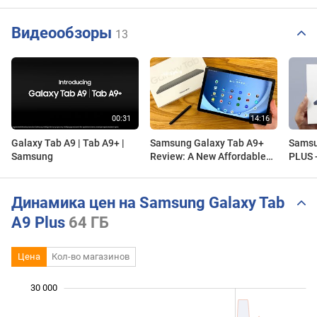
Видеообзоры
13
Galaxy Tab A9 | Tab A9+ |
Samsung Galaxy Tab A9+
Samsu
Samsung
Review: A New Affordable
PLUS -
Samsung Tablet
Revie
Динамика цен на Samsung Galaxy Tab
A9 Plus
64 ГБ
Цена
Кол-во магазинов
30 000
 000
 000
 000
 000
 000
 000