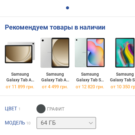
Рекомендуем товары в наличии
Samsung
Samsung
Samsung
Samsung
Galaxy Tab A9
Galaxy Tab A9
Galaxy Tab S6
Galaxy Tab 
Plus 64GB 5G
64GB
Lite 2024 64GB
10.5 2019
от 11 899 грн.
от 4 499 грн.
от 12 820 грн.
от 10 350 гр
LTE
64GB 4G
ЦВЕТ
1
64 ГБ
МОДЕЛЬ
10
/
5G