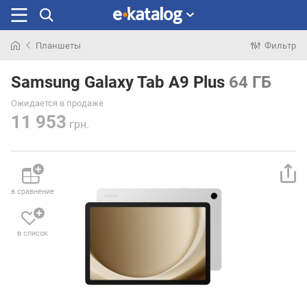
Планшеты
Фильтр
Искали
раньше
Samsung Galaxy Tab A9 Plus
64 ГБ
Ожидается в продаже
11 953
грн.
в сравнение
в список