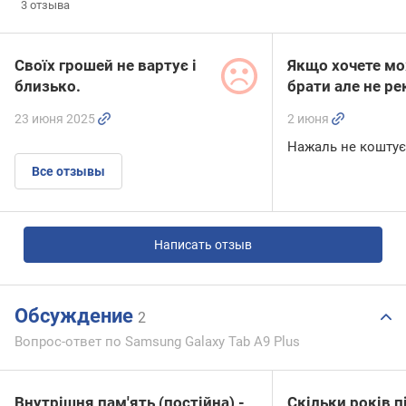
3
отзыва
Своїх грошей не вартує і
Якщо хочете м
близько.
брати але не р
23 июня 2025
2 июня
Нажаль не коштує
Все отзывы
Написать отзыв
Обсуждение
2
Вопрос-ответ по Samsung Galaxy Tab A9 Plus
Внутрішня пам'ять (постійна) -
Скільки років п