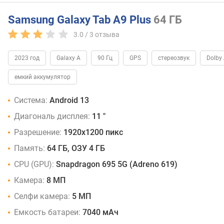
64 ГБ
/
Samsung Galaxy Tab A9 Plus
64 ГБ
LTE
3.0 /
3
отзыва
128 ГБ
/
6
2023 год
Galaxy A
90 Гц
GPS
стереозвук
Dolby
ГБ
емкий аккумулятор
128 ГБ
/
Система:
Android 13
6
ГБ,
Диагональ дисплея:
11 "
5G
Разрешение:
1920x1200 пикс
128 ГБ
/
Память:
64 ГБ, ОЗУ 4 ГБ
8
ГБ
CPU (GPU):
Snapdragon 695 5G (Adreno 619)
128 ГБ
Камера:
8 МП
/
8
Селфи камера:
5 МП
ГБ,
Емкость батареи:
7040 мАч
5G