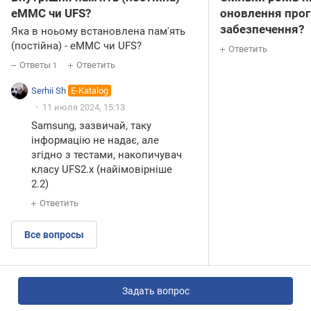
eMMC чи UFS?
оновлення про
забезпечення?
Яка в ноьому встановлена пам'ять
(постійна) - eMMC чи UFS?
Ответить
Ответы
Ответить
1
Serhii Sh
E-Katalog
11 июля 2024, 15:13
Samsung, зазвичай, таку
інформацію не надає, але
згідно з тестами, накопичувач
класу UFS2.x (найімовірніше
2.2)
Ответить
Все вопросы
Задать вопрос