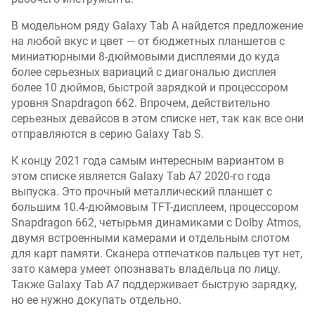
т
В модельном ряду Galaxy Tab A найдется предложение
а
на любой вкус и цвет — от бюджетных планшетов с
р
миниатюрными 8-дюймовыми дисплеями до куда
а
более серьезных вариаций с диагональю дисплея
з
более 10 дюймов, быстрой зарядкой и процессором
в
уровня Snapdragon 662. Впрочем, действительно
е
р
серьезных девайсов в этом списке нет, так как все они
т
отправляются в серию Galaxy Tab S.
к
К концу 2021 года самым интересным вариантом в
и
этом списке является Galaxy Tab A7 2020-го года
(
выпуска. Это прочный металлический планшет с
Г
ц
большим 10.4-дюймовым TFT-дисплеем, процессором
)
Snapdragon 662, четырьмя динамиками с Dolby Atmos,
двумя встроенными камерами и отдельным слотом
о
для карт памяти. Сканера отпечатков пальцев тут нет,
п
зато камера умеет опознавать владельца по лицу.
е
Также Galaxy Tab A7 поддерживает быструю зарядку,
р
но ее нужно докупать отдельно.
а