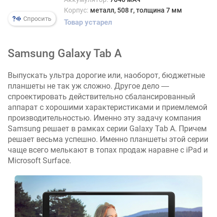
л
Корпус:
металл, 508 г, толщина 7 мм
о
Спросить
Товар устарел
ж
е
н
Samsung Galaxy Tab A
и
й
Выпускать ультра дорогие или, наоборот, бюджетные
планшеты не так уж сложно. Другое дело ―
спроектировать действительно сбалансированный
д
аппарат с хорошими характеристиками и приемлемой
и
производительностью. Именно эту задачу компания
а
Samsung решает в рамках серии Galaxy Tab A. Причем
г
решает весьма успешно. Именно планшеты этой серии
о
чаще всего мелькают в топах продаж наравне с iPad и
н
а
Microsoft Surface.
л
ь
д
и
с