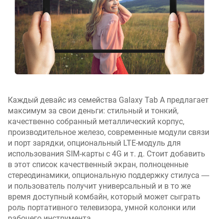
п
л
е
я
(
"
)
P
P
Каждый девайс из семейства Galaxy Tab A предлагает
I
максимум за свои деньги: стильный и тонкий,
(
качественно собранный металлический корпус,
p
производительное железо, современные модули связи
p
и порт зарядки, опциональный LTE-модуль для
i
использования SIM-карты с 4G и т. д. Стоит добавить
)
в этот список качественный экран, полноценные
стереодинамики, опциональную поддержку стилуса ―
ч
и пользователь получит универсальный и в то же
а
время доступный комбайн, который может сыграть
с
роль портативного телевизора, умной колонки или
т
рабочего инструмента.
о