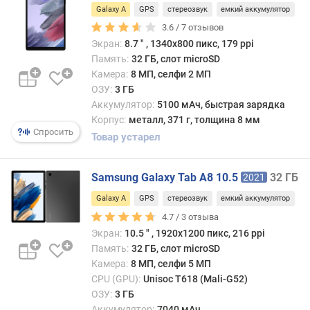
л
5G
8
Galaxy A
GPS
стереозвук
емкий аккумулятор
е
256 ГБ
ГБ
3.6 /
7
отзывов
н
/
128 ГБ
Экран:
8.7 ″ , 1340х800 пикс, 179 ppi
и
ОЗУ
/
Память:
32 ГБ, слот microSD
я
8
8
Камера:
8 МП, селфи 2 МП
ГБ
256 ГБ
ГБ,
п
/
ОЗУ:
3 ГБ
5G
о
ОЗУ
Аккумулятор:
5100 мАч, быстрая зарядка
128 ГБ
к
8
Корпус:
металл, 371 г, толщина 8 мм
/
о
Спросить
ГБ,
Товар устарел
LTE
л
5G
256 ГБ
и
256 ГБ
ч
Samsung Galaxy Tab A8 10.5
32 ГБ
2021
/
е
5G
Galaxy A
GPS
стереозвук
емкий аккумулятор
с
4.7 /
3
отзыва
т
Экран:
10.5 ″ , 1920x1200 пикс, 216 ppi
в
у
Память:
32 ГБ, слот microSD
п
Камера:
8 МП, селфи 5 МП
р
CPU (GPU):
Unisoc T618 (Mali-G52)
е
ОЗУ:
3 ГБ
д
Аккумулятор:
7040 мАч