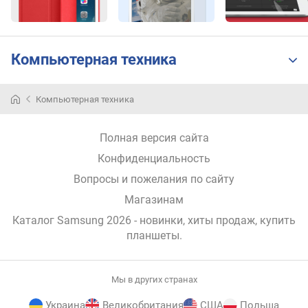
о
е
н
н
Компьютерная техника
а
я
п
Компьютерная техника
а
м
я
Полная версия сайта
т
Конфиденциальность
ь
(
Вопросы и пожелания по сайту
Г
Магазинам
Б
)
Каталог Samsung 2026
- новинки, хиты продаж,
купить
планшеты
.
A
n
T
Мы в других странах
u
T
Украина
Великобритания
США
Польша