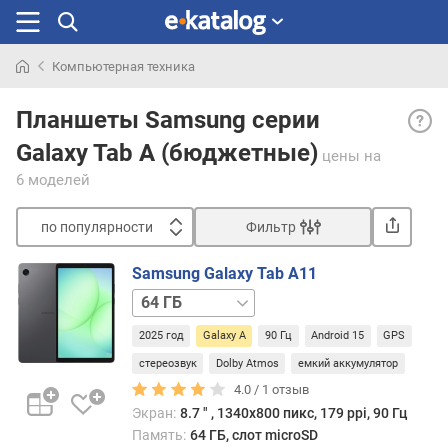
Компьютерная техника
Искали
Разн
раньше
Планшеты Samsung серии
семе
Galaxy Tab A (бюджетные)
план
цены
на
средн
6 моделей
уровн
кото
по популярности
Фильтр
пред
Сортировать
макс
Samsung Galaxy Tab A11
за
п
64 ГБ
свои
о
/
деньг
п
2025 год
Galaxy A
90 Гц
Android 15
GPS
LTE
128 ГБ
128 ГБ
Благо
о
/
тако
стереозвук
Dolby Atmos
емкий аккумулятор
п
LTE
подхо
4.0 /
1
отзыв
у
они
л
Экран:
8.7 ″ , 1340х800 пикс, 179 ppi, 90 Гц
не
я
Память:
64 ГБ, слот microSD