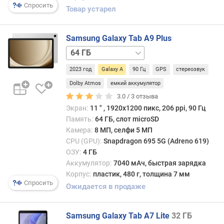
п
128 ГБ
Спросить
Товар устарел
о
/
о
ОЗУ
т
8
Samsung Galaxy Tab A9 Plus
з
ГБ
64 ГБ
ы
128 ГБ
/
в
/
2023 год
Galaxy A
90 Гц
GPS
стереозвук
5G
а
ОЗУ
64 ГБ
Dolby Atmos
емкий аккумулятор
м
8
/
3.0 /
3
отзыва
ГБ,
LTE
Экран:
11 ″ , 1920x1200 пикс, 206 ppi, 90 Гц
п
5G
128 ГБ
Память:
64 ГБ, слот microSD
о
256 ГБ
/
Камера:
8 МП, селфи 5 МП
д
/
6
а
CPU (GPU):
Snapdragon 695 5G (Adreno 619)
ОЗУ
ГБ
т
ОЗУ:
4 ГБ
6
128 ГБ
е
ГБ
Аккумулятор:
7040 мАч, быстрая зарядка
/
д
256 ГБ
Корпус:
пластик, 480 г, толщина 7 мм
6
Спросить
о
/
Ожидается в продаже
ГБ,
б
ОЗУ
5G
а
6
128 ГБ
в
Samsung Galaxy Tab A7 Lite
32 ГБ
ГБ,
/