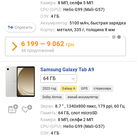
выле
р
Камера:
8 МП, селфи 5 МП
из
н
CPU (GPU):
Helio G99 (Mali-G57)
топо
о
ОЗУ:
4 ГБ
прод
с
Аккумулятор:
5100 мАч, быстрая зарядка
и
т
Спросить
Корпус:
металл, 335 г, толщина 8 мм
реко
и
нара
6 199 — 9 062
грн.
с
о
48 предложений
в
т
топах
д
прод
е
Samsung Galaxy Tab A9
нара
ш
64 ГБ
с
е
/
моде
в
2023 год
Galaxy A
GPS
стереозвук
LTE
iPad
ы
и
Dolby Atmos
емкий аккумулятор
х
Micro
к
Экран:
8.7 ″ , 1340х800 пикс, 179 ppi, 60 Гц
Surfa
д
Память:
64 ГБ, слот microSD
о
Камера:
8 МП, селфи 2 МП
р
CPU (GPU):
Helio G99 (Mali-G57)
о
ОЗУ:
4 ГБ
г