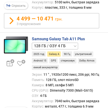
Аккумулятор:
5100 мАч, быстрая зарядка
и
Спросить
Корпус:
пластик, 333 г, толщина 8 мм
м
4 499 — 10 471
грн.
о
3 предложения
т
д
о
Samsung Galaxy Tab A11 Plus
р
128 ГБ
о
/
г
2025 год
Galaxy A
90 Гц
ультратонкий
5G
128 ГБ
и
/
х
Android 15
GPS
стереозвук
Dolby Atmos
ОЗУ
к
емкий аккумулятор
6
д
Экран:
11 ″ , 1920x1200 пикс, 206 ppi, 90 Гц
ГБ
е
Память:
128 ГБ, слот microSD
128 ГБ
ш
Камера:
8 МП, селфи 5 МП
/
е
ОЗУ
в
CPU (GPU):
Dimensity 7300 (Mali-G615)
6
ы
ОЗУ:
4 ГБ
ГБ,
м
Аккумулятор:
7040 мАч, быстрая зарядка
5G
Корпус:
металл, 477 г, толщина 6.9 мм