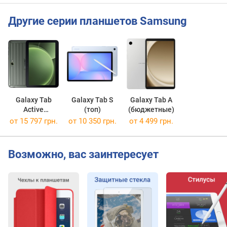
т
и
Другие серии планшетов Samsung
в
н
а
я
п
а
м
Galaxy Tab
Galaxy Tab S
Galaxy Tab A
я
Active
(топ)
(бюджетные)
т
(защищенные)
от 15 797 грн.
от 10 350 грн.
от 4 499 грн.
ь
(
Г
Возможно, вас заинтересует
Б
)
в
с
т
р