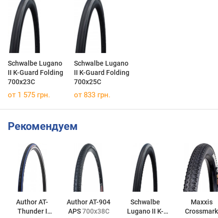
Schwalbe Lugano
Schwalbe Lugano
II K-Guard Folding
II K-Guard Folding
700x23C
700x25C
от 1 575 грн.
от 833 грн.
Рекомендуем
Author AT-
Author AT-904
Schwalbe
Maxxis
Thunder I
APS
700x38C
Lugano II K-
Crossmark