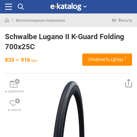
Велосипедные покрышки
Фильтр
Искали
раньше
Schwalbe Lugano II K-Guard Folding
700x25C
3
833 — 916
СРАВНИТЬ ЦЕНЫ
грн.
в сравнение
в список