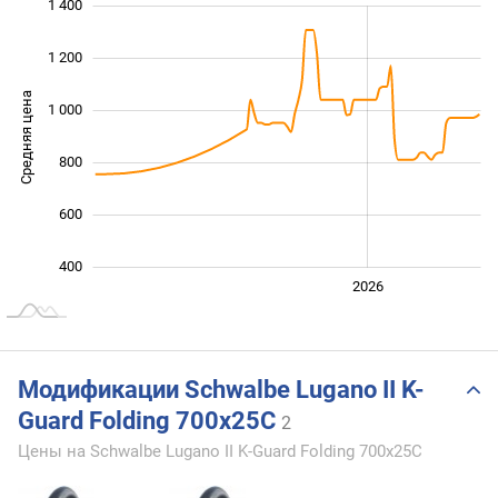
1 400
 600
200
0
1 200
Средняя цена
1 000
1 000
800
600
400
2024
2025
2028
2026
L
Модификации Schwalbe Lugano II K-
Guard Folding 700x25C
2
Цены на Schwalbe Lugano II K-Guard Folding 700x25C