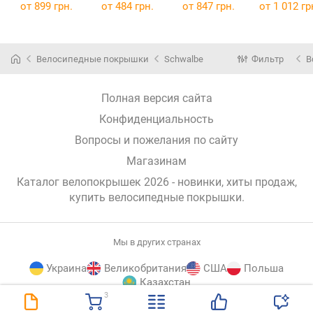
700x25C
Guard Wired
29x2.1
от
899 грн.
от
484 грн.
от
847 грн.
от
1 012 гр
700x25C
Велосипедные покрышки
Schwalbe
Фильтр
В
Полная версия сайта
Конфиденциальность
Вопросы и пожелания по сайту
Магазинам
Каталог велопокрышек 2026 - новинки, хиты продаж,
купить велосипедные покрышки
.
Мы в других странах
Украина
Великобритания
США
Польша
Казахстан
3