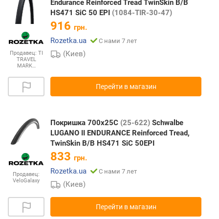
Endurance Reinforced Tread TwinSkin B/B
HS471 SiC 50 EPI
(1084-TIR-30-47)
916
грн.
Rozetka.ua
С нами 7 лет
(Киев)
Продавец:
TI
TRAVEL
MARK…
Перейти в магазин
Покришка 700x25C
(25-622)
Schwalbe
LUGANO II ENDURANCE Reinforced Tread,
TwinSkin B/B HS471 SiC 50EPI
833
грн.
Rozetka.ua
С нами 7 лет
Продавец:
VeloGalaxy
(Киев)
Перейти в магазин