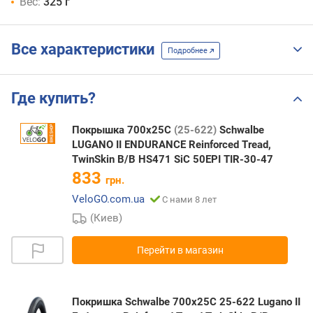
Вес:
325 г
Все характеристики
Подробнее
Где купить?
Покрышка 700x25C
(25-622)
Schwalbe
LUGANO II ENDURANCE Reinforced Tread,
TwinSkin B/B HS471 SiC 50EPI TIR-30-47
833
грн.
VeloGO.com.ua
С нами 8 лет
(Киев)
Перейти в магазин
Покришка Schwalbe 700x25C 25-622 Lugano II