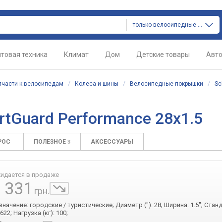
только велосипедные покрышки
товая техника
Климат
Дом
Детские товары
Авт
пчасти к велосипедам
/
Колеса и шины
/
Велосипедные покрышки
/
Sc
rtGuard Performance 28x1.5
РОС
ПОЛЕЗНОЕ
АКСЕССУАРЫ
3
идается в продаже
 331
грн.
значение: городские / туристические; Диаметр ("): 28; Ширина: 1.5"; Стан
622; Нагрузка (кг): 100;