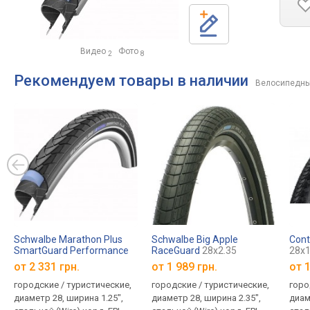
Видео
Фото
2
8
Рекомендуем товары в наличии
Велосипедны
Schwalbe Marathon Plus
Schwalbe Big Apple
Cont
SmartGuard Performance
RaceGuard
28x2.35
28x1
28x1.25
от
2 331 грн.
от
1 989 грн.
от
1
городские / туристические,
городские / туристические,
горо
диаметр 28, ширина 1.25",
диаметр 28, ширина 2.35",
диам