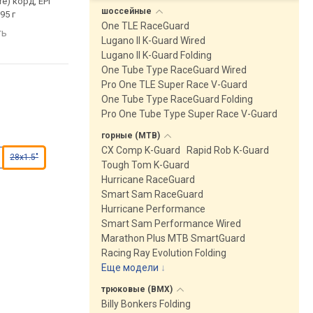
e) корд, EPI
стальной (Wire) корд, EPI
кевларовый (Fold) ко
шоссейные
595 г
(TPI) 67, вес 1100 г
(TPI) 67, вес 330 г
One TLE RaceGuard
ть
сравнить
сравнить
Lugano II K-Guard Wired
Lugano II K-Guard Folding
One Tube Type RaceGuard Wired
Pro One TLE Super Race V-Guard
One Tube Type RaceGuard Folding
Pro One Tube Type Super Race V-Guard
горные
(MTB)
CX Comp K-Guard
Rapid Rob K-Guard
28x1.5"
Tough Tom K-Guard
Hurricane RaceGuard
Smart Sam RaceGuard
Hurricane Performance
Smart Sam Performance Wired
Marathon Plus MTB SmartGuard
Racing Ray Evolution Folding
Еще модели
↓
трюковые
(BMX)
Billy Bonkers Folding