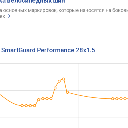
ка велосипедных шин
 основных маркировок, которые наносятся на боков
ек
 SmartGuard Performance 28x1.5