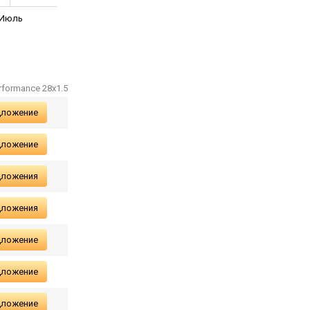
Июль
rformance 28x1.5
дложение
дложение
дложения
дложения
дложение
дложение
дложение