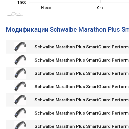
1 800
Сент.
Апр.
Окт.
Май
Июль
Окт.
L
Модификации Schwalbe Marathon Plus Sm
Schwalbe Marathon Plus SmartGuard Perfor
Schwalbe Marathon Plus SmartGuard Perfor
Schwalbe Marathon Plus SmartGuard Perfor
Schwalbe Marathon Plus SmartGuard Perform
Schwalbe Marathon Plus SmartGuard Perfor
Schwalbe Marathon Plus SmartGuard Perfor
Schwalbe Marathon Plus SmartGuard Perfor