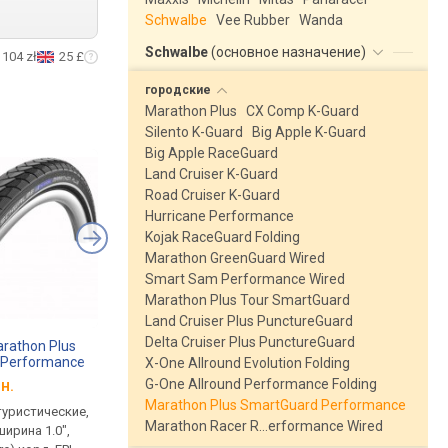
Schwalbe
Vee Rubber
Wanda
Schwalbe
(
основное назначение
)
104 zł
25 £
городские
Marathon Plus
CX Comp K-Guard
Silento K-Guard
Big Apple K-Guard
Big Apple RaceGuard
Land Cruiser K-Guard
Road Cruiser K-Guard
Hurricane Performance
Kojak RaceGuard Folding
Marathon GreenGuard Wired
Smart Sam Performance Wired
Marathon Plus Tour SmartGuard
Land Cruiser Plus PunctureGuard
Delta Cruiser Plus PunctureGuard
rathon Plus
Schwalbe Marathon Plus
Schwalbe Kojak Rac
 Performance
SmartGuard Performance
Folding
28x1.35
X-One Allround Evolution Folding
28x1.75
G-One Allround Performance Folding
н.
от
2 331 грн.
от
1 971 грн.
Marathon Plus SmartGuard Performance
туристические,
городские / туристические,
городские / туристич
Marathon Racer R…erformance Wired
ширина 1.0",
диаметр 28, ширина 1.75",
диаметр 28, ширина 1