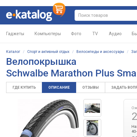
Гаджеты
Компьютеры
Фото
TV
Аудио
Бы
Каталог
/
Спорт и активный отдых
/
Велосипеды и аксессуары
/
За
Велопокрышка
Schwalbe Marathon Plus Sma
ГДЕ КУПИТЬ
ОПИСАНИЕ
ОТЗЫВЫ
ЗАДАТЬ ВОП
Ож
2
На
40-