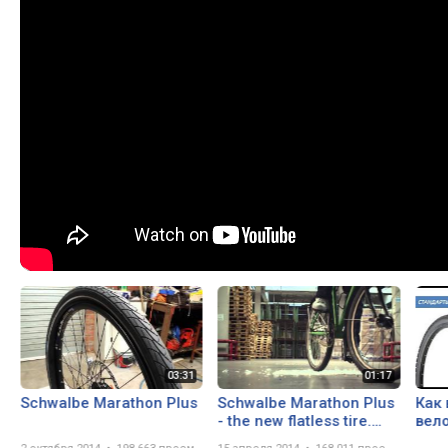
Schwalbe Marathon Plus
Schwalbe Marathon Plus
Как
- the new flatless tire.
вел
(English)