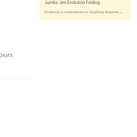
Jumbo Jim Evolution Folding
Вопросы и пожелания по подбору модели →
оких