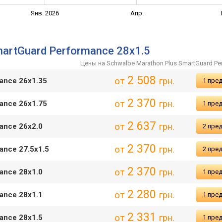
Янв. 2026
Апр.
artGuard Performance 28x1.5
Цены на Schwalbe Marathon Plus SmartGuard Pe
2 508
от
грн.
mance 26x1.35
1 пре
2 370
от
грн.
mance 26x1.75
1 пре
2 637
от
грн.
mance 26x2.0
2 пре
2 370
от
грн.
ance 27.5x1.5
2 пре
2 370
от
грн.
mance 28x1.0
1 пре
2 280
от
грн.
mance 28x1.1
1 пре
2 331
от
грн.
mance 28x1.5
1 пре