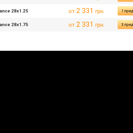
2 331
от
грн.
mance 28x1.25
1 пре
2 331
от
грн.
mance 28x1.75
3 пре