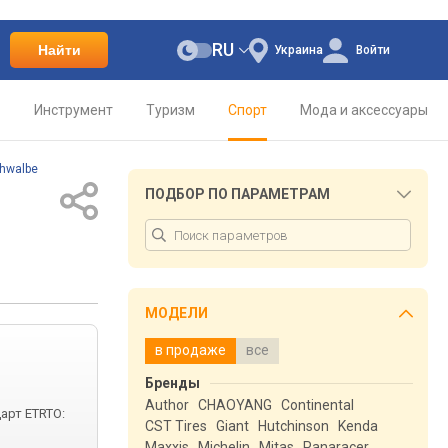
RU
Найти
Украина
Войти
о
Инструмент
Туризм
Спорт
Мода и аксессуары
hwalbe
ПОДБОР ПО ПАРАМЕТРАМ
МОДЕЛИ
в продаже
все
Бренды
Author
CHAOYANG
Continental
дарт ETRTO:
CST Tires
Giant
Hutchinson
Kenda
Maxxis
Michelin
Mitas
Panaracer