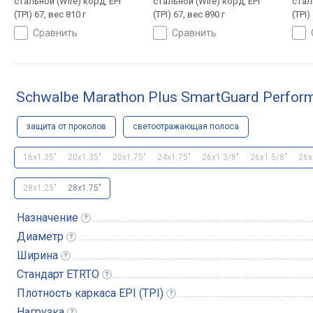
стальной (Wire) корд, EPI
стальной (Wire) корд, EPI
стал
(TPI) 67, вес 810 г
(TPI) 67, вес 890 г
(TPI)
сравнить
сравнить
Schwalbe Marathon Plus SmartGuard Perfor
защита от проколов
светоотражающая полоса
16x1.35"
20x1.35"
20x1.75"
24x1.75"
26x1 3/8"
26x1 5/8"
26x
28x1.25"
28x1.75"
Назначение
Диаметр
Ширина
Стандарт
ETRTO
Плотность каркаса EPI
(TPI)
Нагрузка