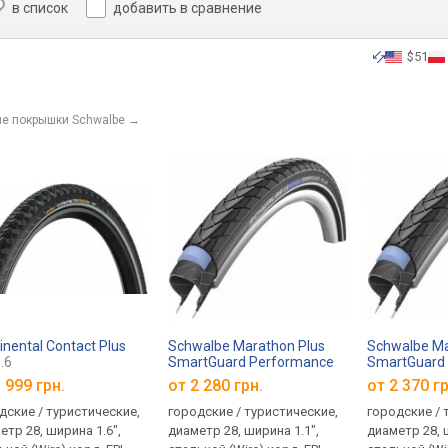
в список
добавить в сравнение
$51
е покрышки Schwalbe
→
inental Contact Plus
Schwalbe Marathon Plus
Schwalbe Ma
.6
SmartGuard Performance
SmartGuard
28x1.1
28x1.0
 999 грн.
от
2 280 грн.
от
2 370 гр
дские / туристические,
городские / туристические,
городские / 
етр 28, ширина 1.6",
диаметр 28, ширина 1.1",
диаметр 28, 