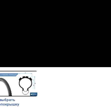
 выбрать
опокрышку