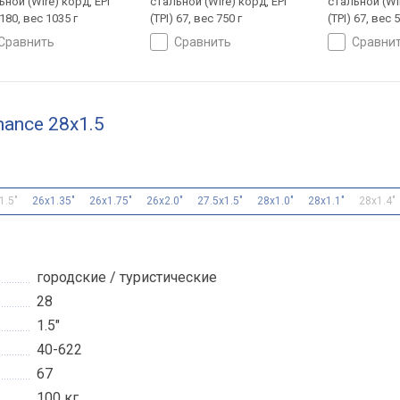
ьной (Wire) корд, EPI
стальной (Wire) корд, EPI
стальной (Wir
 180, вес 1035 г
(TPI) 67, вес 750 г
(TPI) 67, вес 
сравнить
сравнить
сравни
mance 28x1.5
1.5"
26x1.35"
26x1.75"
26x2.0"
27.5x1.5"
28x1.0"
28x1.1"
28x1.4"
городские / туристические
28
1.5"
40-622
67
100 кг