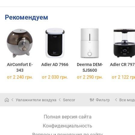
Рекомендуем
AirComfort E-
Adler AD 7966
Deerma DEM-
Adler CR 79
343
SJS600
от 2 240 грн.
от 2 030 грн.
от 2 290 грн.
от 2 122 гр
Увлажнители воздуха
Sencor
Фильтр
Все мод
Полная версия сайта
Конфиденциальность
Вопросы и пожелания по сайту