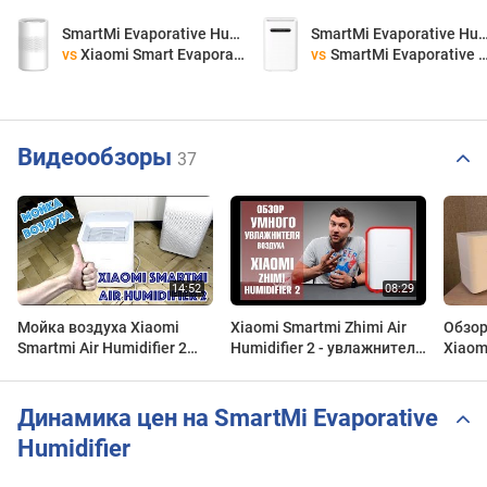
SmartMi Evaporative Humidifier
SmartMi Evaporative Hu
vs
Xiaomi Smart Evaporative Humidifier
vs
SmartMi Evaporative Humidifier 2
Видеообзоры
37
Мойка воздуха Xiaomi
Xiaomi Smartmi Zhimi Air
Обзор
Smartmi Air Humidifier 2
Humidifier 2 - увлажнитель
Xiaom
(увлажнитель)
воздуха. Обзор от Wellfix.
Humidi
Динамика цен на SmartMi Evaporative
Humidifier