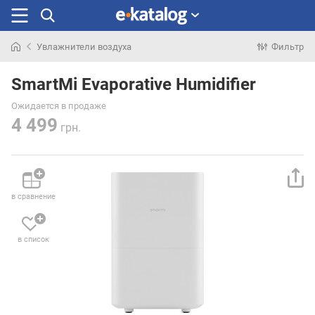
Увлажнители воздуха
Фильтр
Искали
раньше
SmartMi Evaporative Humidifier
Ожидается в продаже
4 499
грн.
в сравнение
в список