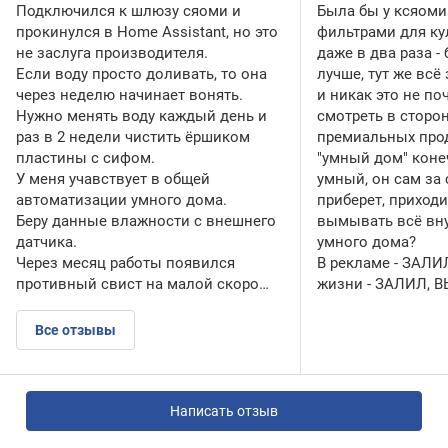
Подключился к шлюзу сяоми и
Была бы у ксяоми
прокинулся в Home Assistant, но это
фильтрами для ку
не заслуга производителя.
даже в два раза -
Если воду просто доливать, то она
лучше, тут же всё
через неделю начинает вонять.
и никак это не по
Нужно менять воду каждый день и
смотреть в сторо
раз в 2 недели чистить ёршиком
премиальных про
пластины с сифом.
"умный дом" коне
У меня учавствует в общей
умный, он сам за 
автоматизации умного дома.
приберет, приходи
Беру данные влажности с внешнего
вымывать всё вну
датчика.
умного дома?
Через месяц работы появился
В рекламе - ЗАЛИ
противный свист на малой скоро…
жизни - ЗАЛИЛ, 
Все отзывы
Написать отзыв