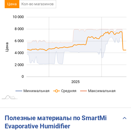
Цена
Кол-во магазинов
10 000
 000
 000
 000
8 000
6 000
Цена
10 000
4 000
2 000
0
2024
2026
2027
2025
L
Минимальная
Средняя
Максимальная
Полезные материалы по SmartMi
Evaporative Humidifier