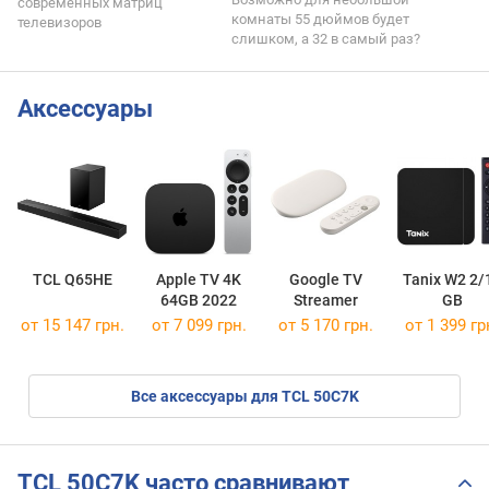
современных матриц
комнаты 55 дюймов будет
телевизоров
слишком, а 32 в самый раз?
Аксессуары
TCL Q65HE
Apple TV 4K
Google TV
Tanix W2 2/
64GB 2022
Streamer
GB
от 15 147 грн.
от 7 099 грн.
от 5 170 грн.
от 1 399 гр
Все аксессуары для TCL 50C7K
TCL 50C7K часто сравнивают