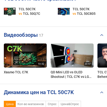
TCL 50C7K
TCL 50C7K
vs
TCL 50Q7C
vs
TCL 50C805
Видеообзоры
17
Хвалю TCL C7K
QD Mini LED vs OLED
TCL C7
Shootout | TCL C7K vs LG
Behem
C5 OLED, i was SHOCKED!
Динамика цен на TCL 50C7K
Цена
Кол-во магазинов
Спрос
Цена&Спрос