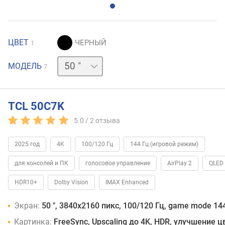
ЦВЕТ
1
55 "
65 "
75 "
85 "
98 "
115 "
МОДЕЛЬ
7
TCL 50C7K
5.0 /
2
отзыва
2025 год
4K
100/120 Гц
144 Гц (игровой режим)
для консолей и ПК
голосовое управление
AirPlay 2
QLED
HDR10+
Dolby Vision
IMAX Enhanced
Экран:
50 ", 3840x2160 пикс, 100/120 Гц, game mode 144
Картинка:
FreeSync, Upscaling до 4K, HDR, улучшение 