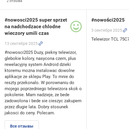
2
отзыва
#nowosci2025 super sprzet
#nowości2025
na nadchodzace chlodne
3 сентября 2025
wieczory umili czas
Telewizor TCL 75C
13 сентября 2025
#nowosci2025 Duzy, piekny telewizor,
glebokie kolory, nasycona czern, plus
rewelacyjny system Android dzieki
ktoremu mozna instalowac dowolne
aplikacje ze sklepu Play. To mnie do
reszty przekonalo. W porownaniu do
mojego poprzedniego telewizora skok o
pokolenie. Mam nadzieje, ze bede
zadowolona i bede sie cieszyc zakupem
przez dlugie lata. Dobry stosunek
jakosci do ceny. Polecam.
Все отзывы