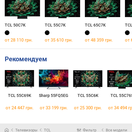
TCL 50C7K
TCL 55C7K
TCL 65C7K
TCL
от 28 110 грн.
от 35 610 грн.
от 48 359 грн.
от 
Рекомендуем
TCL 55C69K
Sharp 55FQ5EG
TCL 55C6K
TCL 55C76
от 24 447 грн.
от 33 199 грн.
от 25 300 грн.
от 34 494 гр
Телевизоры
TCL
Фильтр
Все модели