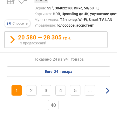
HDR10+
ш
Экран:
55 ", 3840x2160 пикс, 50/60 Гц
т
)
Картинка:
HDR, Upscaling до 4K, улучшение цве
Мультимедиа:
T2-тюнер, Wi-Fi, Smart TV, LAN
Спросить
W
Управление:
голосовое, ассистент
i
-
20 580 — 28 305
грн.
F
13 предложений
i
H
Показано 24 из 941 товара
D
M
еще
24
товара
I
U
S
1
2
3
4
5
...
B
40
н
а