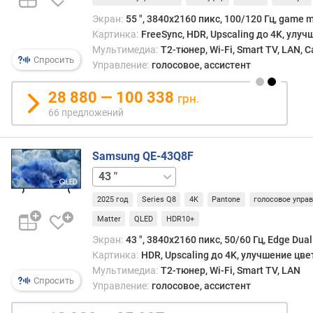
п
о
Экран:
55 ", 3840x2160 пикс, 100/120 Гц, game m
о
Картинка:
FreeSync, HDR, Upscaling до 4K, улу
т
Мультимедиа:
T2-тюнер, Wi-Fi, Smart TV, LAN, 
з
Спросить
Управление:
голосовое, ассистент
ы
в
28 880 — 100 338
грн.
а
66 предложений
м
п
Samsung QE-43Q8F
о
50 "
55 "
65 "
75 "
85 "
д
а
2025 год
Series Q8
4K
Pantone
голосовое упра
т
е
Matter
QLED
HDR10+
д
Экран:
43 ", 3840x2160 пикс, 50/60 Гц, Edge Dua
о
Картинка:
HDR, Upscaling до 4K, улучшение цве
б
Мультимедиа:
T2-тюнер, Wi-Fi, Smart TV, LAN
а
Спросить
Управление:
голосовое, ассистент
в
л