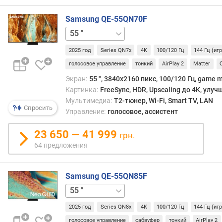
и
м
Samsung QE-55QN70F
65 "
75 "
85 "
о
т
2025 год
Series QN7x
4K
100/120 Гц
144 Гц (иг
д
голосовое управление
тонкий
AirPlay 2
Matter
о
р
Экран:
55 ", 3840x2160 пикс, 100/120 Гц, game m
о
Картинка:
FreeSync, HDR, Upscaling до 4K, улу
г
Мультимедиа:
T2-тюнер, Wi-Fi, Smart TV, LAN
и
Спросить
Управление:
голосовое, ассистент
х
к
23 650 — 41 999
грн.
д
64 предложения
е
ш
е
Samsung QE-55QN85F
в
65 "
75 "
85 "
ы
м
2025 год
Series QN8x
4K
100/120 Гц
144 Гц (иг
голосовое управление
сабвуфер
тонкий
AirPlay 2