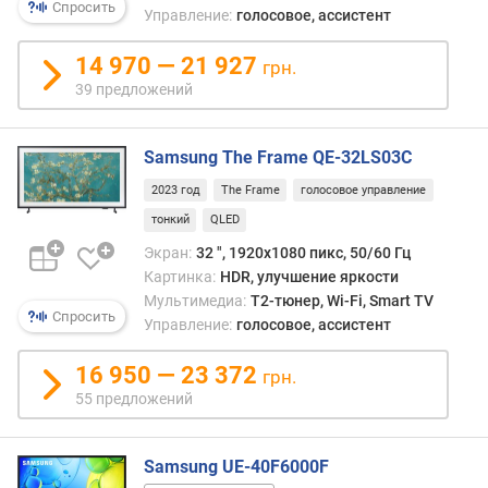
Спросить
Управление:
голосовое, ассистент
л
и
14 970 — 21 927
(
грн.
"
39 предложений
)
м
Samsung The Frame QE-32LS03C
а
2023 год
The Frame
голосовое управление
т
тонкий
QLED
р
и
Экран:
32 ", 1920x1080 пикс, 50/60 Гц
ц
Картинка:
HDR, улучшение яркости
а
Мультимедиа:
T2-тюнер, Wi-Fi, Smart TV
Спросить
Управление:
голосовое, ассистент
т
и
16 950 — 23 372
грн.
п
55 предложений
п
о
д
Samsung UE-40F6000F
с