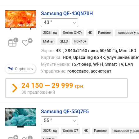
(
В
Samsung QE-43QN70H
т
50 "
55 "
65 "
75 "
85 "
)
2026 год
Series QN7x
4K
Pantone
голосовое уп
к
Matter
QLED
HDR10+
о
Экран:
43 ", 3840x2160 пикс, 50/60 Гц, Mini LED
л
Картинка:
HDR, Upscaling до 4K, улучшение цв
-
в
Мультимедиа:
T2-тюнер, Wi-Fi, Smart TV, LAN
Спросить
о
Управление:
голосовое, ассистент
д
и
24 150 — 29 999
грн.
н
38 предложений
а
м
и
Samsung QE-55Q7F5
к
65 "
75 "
о
в
2025 год
Series Q7
4K
Pantone
голосовое упра
(