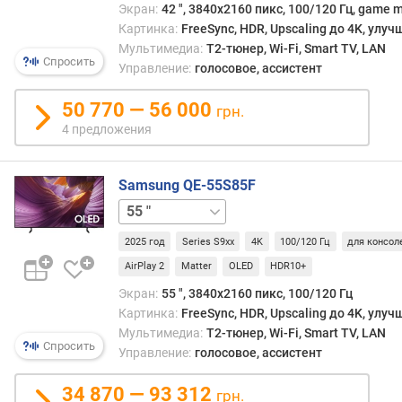
н
Экран:
42 ", 3840x2160 пикс, 100/120 Гц, game 
ы
Картинка:
FreeSync, HDR, Upscaling до 4K, улу
к
Мультимедиа:
T2-тюнер, Wi-Fi, Smart TV, LAN
Спросить
а
Управление:
голосовое, ассистент
д
р
50 770 — 56 000
грн.
о
4 предложения
в
(
Г
Samsung QE-55S85F
ц
65 "
77 "
83 "
)
2025 год
Series S9xx
4K
100/120 Гц
для консол
ч
AirPlay 2
Matter
OLED
HDR10+
а
с
Экран:
55 ", 3840x2160 пикс, 100/120 Гц
т
Картинка:
FreeSync, HDR, Upscaling до 4K, улу
о
Мультимедиа:
T2-тюнер, Wi-Fi, Smart TV, LAN
т
Спросить
Управление:
голосовое, ассистент
а
с
34 870 — 93 312
грн.