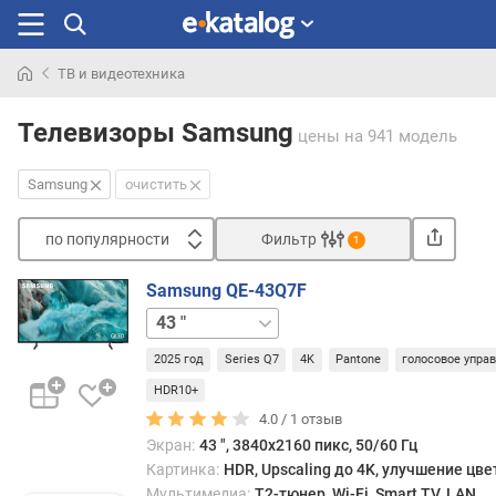
ТВ и видеотехника
Искали
раньше
Телевизоры Samsung
цены
на 941 модель
Samsung
очистить
по популярности
Фильтр
1
Сортировать
Samsung QE-43Q7F
п
50 "
55 "
65 "
75 "
85 "
о
п
2025 год
Series Q7
4K
Pantone
голосовое упра
о
HDR10+
п
4.0 /
1
отзыв
у
л
Экран:
43 ", 3840x2160 пикс, 50/60 Гц
я
Картинка:
HDR, Upscaling до 4K, улучшение цве
р
Мультимедиа:
T2-тюнер, Wi-Fi, Smart TV, LAN