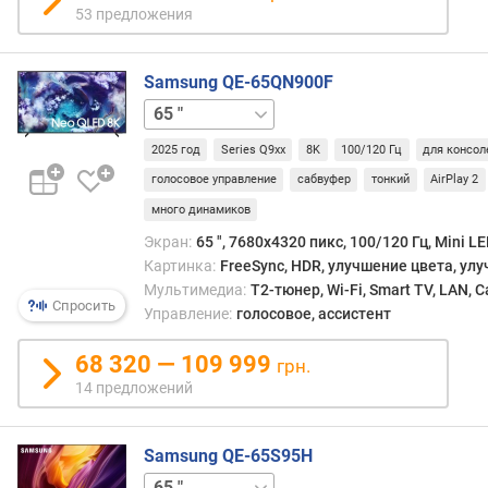
м
53 предложения
е
н
ы
Samsung QE-65QN900F
к
75 "
85 "
а
д
2025 год
Series Q9xx
8K
100/120 Гц
для консол
р
голосовое управление
сабвуфер
тонкий
AirPlay 2
о
в
много динамиков
(
Экран:
65 ", 7680x4320 пикс, 100/120 Гц, Mini LE
и
Картинка:
FreeSync, HDR, улучшение цвета, ул
г
Мультимедиа:
T2-тюнер, Wi-Fi, Smart TV, LAN, 
р
Спросить
Управление:
голосовое, ассистент
о
в
68 320 — 109 999
грн.
о
14 предложений
й
р
е
Samsung QE-65S95H
ж
и
48 "
55 "
77 "