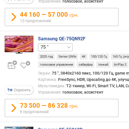
Управление:
голосовое, ассистент
я
р
44 160 — 57 000
грн.
к
10 предложений
о
с
т
Samsung QE-75QN92F
ь
43 "
50 "
55 "
65 "
85 "
(
к
2025 год
Series QN9x
4K
100/120 Гц
165 Гц (иг
д
голосовое управление
сабвуфер
тонкий
AirPlay 2
/
Экран:
75 ", 3840x2160 пикс, 100/120 Гц, game m
м
²
Картинка:
FreeSync, HDR, Upscaling до 4K, улу
)
Мультимедиа:
T2-тюнер, Wi-Fi, Smart TV, LAN, 
Спросить
Управление:
голосовое, ассистент
в
р
73 500 — 86 328
грн.
е
8 предложений
м
я
о