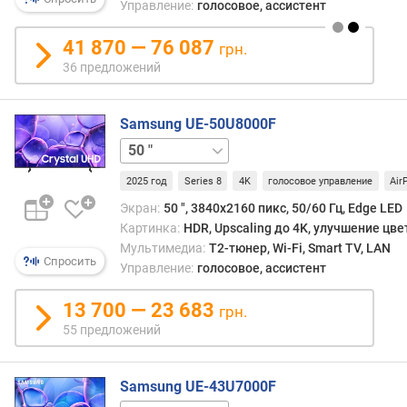
р
Управление:
голосовое, ассистент
а
з
41 870 — 76 087
грн.
р
36 предложений
е
ш
е
Samsung UE-50U8000F
н
43 "
55 "
58 "
65 "
75 "
85 "
и
е
2025 год
Series 8
4K
голосовое управление
Air
(
Экран:
50 ", 3840x2160 пикс, 50/60 Гц, Edge LED
п
и
Картинка:
HDR, Upscaling до 4K, улучшение цве
к
Мультимедиа:
T2-тюнер, Wi-Fi, Smart TV, LAN
Спросить
с
Управление:
голосовое, ассистент
)
13 700 — 23 683
грн.
о
55 предложений
п
ц
и
Samsung UE-43U7000F
и