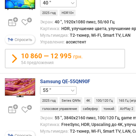
24 "
27 "
32 "
в
е
2025 год
HDR10+
т
к
Экран:
40 ", 1920x1080 пикс, 50/60 Гц
и
Картинка:
HDR, улучшение цвета, улучшение я
Мультимедиа:
T2-тюнер, Wi-Fi, Smart TV, LAN
Спросить
п
Управление:
ассистент
о
к
10 860 — 12 995
грн.
р
54 предложения
ы
т
и
Samsung QE-55QN90F
е
43 "
50 "
65 "
75 "
85 "
98 "
115 "
э
к
2025 год
Series QN9x
4K
100/120 Гц
165 Гц (иг
р
голосовое управление
сабвуфер
тонкий
AirPlay 2
а
н
Экран:
55 ", 3840x2160 пикс, 100/120 Гц, game m
а
Картинка:
FreeSync, HDR, Upscaling до 4K, улу
Мультимедиа:
T2-тюнер, Wi-Fi, Smart TV, LAN, 
Спросить