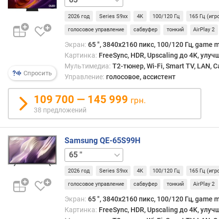
м
2026 год
Series S9xx
4K
100/120 Гц
165 Гц (иг
)
(
голосовое управление
сабвуфер
тонкий
AirPlay 2
Г
Экран:
65 ", 3840x2160 пикс, 100/120 Гц, game 
ц
Картинка:
FreeSync, HDR, Upscaling до 4K, улу
)
Мультимедиа:
T2-тюнер, Wi-Fi, Smart TV, LAN, 
Спросить
Управление:
голосовое, ассистент
ц
в
109 700 — 145 999
е
грн.
т
38 предложений
о
в
Samsung QE-65S99H
о
й
55 "
77 "
83 "
о
х
2026 год
Series S9xx
4K
100/120 Гц
165 Гц (иг
в
голосовое управление
сабвуфер
тонкий
AirPlay 2
а
Экран:
65 ", 3840x2160 пикс, 100/120 Гц, game 
т
Картинка:
FreeSync, HDR, Upscaling до 4K, улу
D