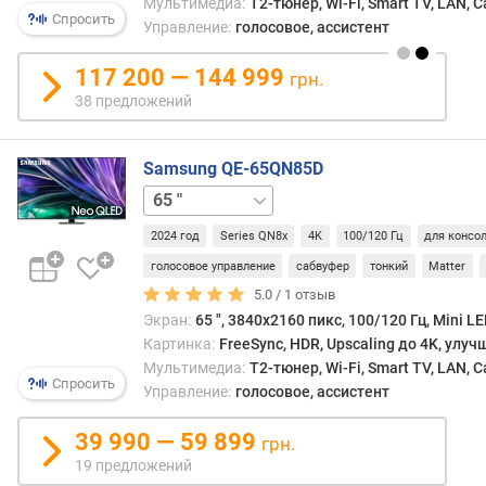
Мультимедиа:
T2-тюнер, Wi-Fi, Smart TV, LAN, 
C
Спросить
Управление:
голосовое, ассистент
I
-
117 200 — 144 999
P
грн.
3
38 предложений
(
%
)
Samsung QE-65QN85D
55 "
75 "
85 "
м
о
2024 год
Series QN8x
4K
100/120 Гц
для консо
щ
голосовое управление
сабвуфер
тонкий
Matter
н
5.0 /
1
отзыв
о
Экран:
65 ", 3840x2160 пикс, 100/120 Гц, Mini LE
с
Картинка:
FreeSync, HDR, Upscaling до 4K, улу
т
Мультимедиа:
T2-тюнер, Wi-Fi, Smart TV, LAN, 
ь
Спросить
Управление:
голосовое, ассистент
з
в
39 990 — 59 899
у
грн.
к
19 предложений
а