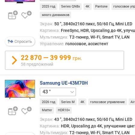
л
2025 год
Series QN8x
4K
Pantone
голосовое уп
о
ж
много динамиков
е
Экран:
50 ", 3840x2160 пикс, 50/60 Гц, Mini LED
н
Картинка:
FreeSync, HDR, Upscaling до 4K, улу
и
Мультимедиа:
T2-тюнер, Wi-Fi, Smart TV, LAN
й
Спросить
Управление:
голосовое, ассистент
22 870 — 39 999
грн.
р
а
58 предложений
з
м
Samsung UE-43M70H
е
р
50 "
55 "
65 "
75 "
85 "
д
и
2026 год
Series M
4K
голосовое управление
Ai
а
Matter
HDR10+
г
Экран:
43 ", 3840x2160 пикс, 50/60 Гц, Mini LED
о
Картинка:
HDR, Upscaling до 4K, улучшение цве
н
Мультимедиа:
T2-тюнер, Wi-Fi, Smart TV, LAN
а