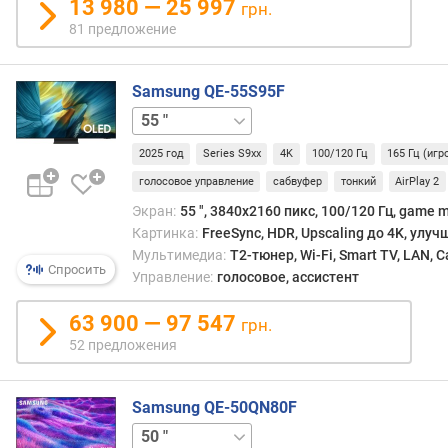
13 980 — 25 997
грн.
е
81 предложение
н
и
я
Samsung QE-55S95F
65 "
77 "
83 "
п
о
2025 год
Series S9xx
4K
100/120 Гц
165 Гц (иг
к
о
голосовое управление
сабвуфер
тонкий
AirPlay 2
л
Экран:
55 ", 3840x2160 пикс, 100/120 Гц, game 
и
Картинка:
FreeSync, HDR, Upscaling до 4K, улу
ч
Мультимедиа:
T2-тюнер, Wi-Fi, Smart TV, LAN, 
е
Спросить
Управление:
голосовое, ассистент
с
т
63 900 — 97 547
грн.
в
52 предложения
у
п
р
Samsung QE-50QN80F
е
д
55 "
65 "
75 "
85 "
100 "