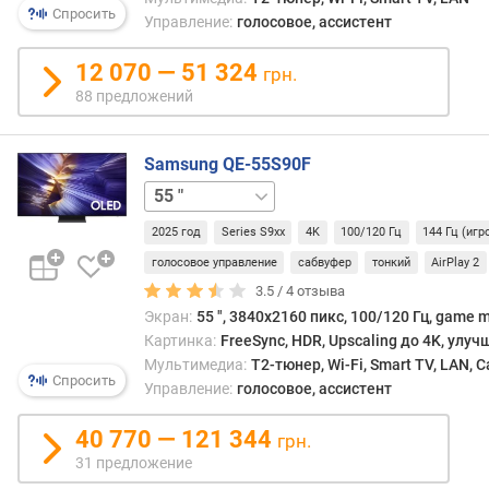
Спросить
н
Управление:
голосовое, ассистент
о
с
12 070 — 51 324
грн.
т
88 предложений
и
о
Samsung QE-55S90F
т
42 "
48 "
65 "
77 "
83 "
д
е
2025 год
Series S9xx
4K
100/120 Гц
144 Гц (иг
ш
голосовое управление
сабвуфер
тонкий
AirPlay 2
е
в
3.5 /
4
отзыва
ы
Экран:
55 ", 3840x2160 пикс, 100/120 Гц, game 
х
Картинка:
FreeSync, HDR, Upscaling до 4K, улу
к
Мультимедиа:
T2-тюнер, Wi-Fi, Smart TV, LAN, 
Спросить
д
Управление:
голосовое, ассистент
о
р
40 770 — 121 344
грн.
о
31 предложение
г