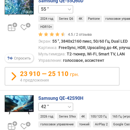
Samsung QE-55Q60D
т
43 "
50 "
65 "
75 "
85 "
к
л
2024 год
Series Q6
4K
Pantone
голосовое упра
и
HDR10+
к
4.5 /
2
отзыва
а
(
Экран:
55 ", 3840x2160 пикс, 50/60 Гц, Dual LED
м
Картинка:
FreeSync, HDR, Upscaling до 4K, улу
с
Мультимедиа:
T2-тюнер, Wi-Fi, Smart TV, LAN
Спросить
)
Управление:
голосовое, ассистент
ч
23 910 — 25 110
грн.
а
4 предложения
с
т
о
Samsung QE-42S90H
т
48 "
55 "
65 "
77 "
83 "
а
с
2026 год
Series S9xx
4K
100/120 Гц
165 Гц (иг
м
голосовое управление
тонкий
AirPlay 2
Google Cas
е