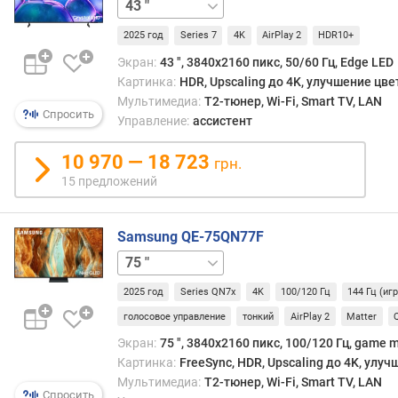
50 "
55 "
65 "
75 "
85 "
(
д
2025 год
Series 7
4K
AirPlay 2
HDR10+
л
Экран:
43 ", 3840x2160 пикс, 50/60 Гц, Edge LED
я
Картинка:
HDR, Upscaling до 4K, улучшение цве
л
Мультимедиа:
T2-тюнер, Wi-Fi, Smart TV, LAN
и
Спросить
Управление:
ассистент
н
е
10 970 — 18 723
е
грн.
к
15 предложений
)
U
Samsung QE-75QN77F
p
55 "
65 "
85 "
s
c
2025 год
Series QN7x
4K
100/120 Гц
144 Гц (иг
a
голосовое управление
тонкий
AirPlay 2
Matter
l
Экран:
75 ", 3840x2160 пикс, 100/120 Гц, game m
i
Картинка:
FreeSync, HDR, Upscaling до 4K, улу
n
Мультимедиа:
T2-тюнер, Wi-Fi, Smart TV, LAN
g
Спросить