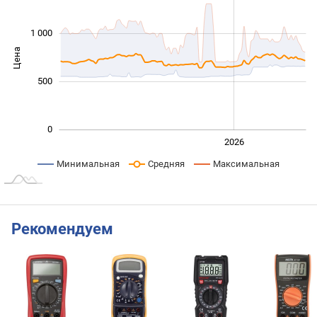
1 000
Цена
1 000
500
0
2024
2025
2028
2026
L
Минимальная
Средняя
Максимальная
Рекомендуем