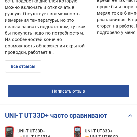
время не так час
есть подсветка дисплея которую
вроде бы и норм, 
можно включать и отключать в
мерял ток в 6 ам
ручную. Отсутствует возможность
расплавился. В 
измерения температуры, но это
сгорел на работе. 
нельзя назвать недостатком, тут как
подгорело у меня 
бы покупать надо по потребностям.
Из особенностей конечно
возможность обнаружения скрытой
проводки, работает в…
Все отзывы
Написать отзыв
UNI-T UT33D+ часто сравнивают
UNI-T UT33D+
UNI-T UT33D+
vs
UNI-T UT131A
vs
UNI-T UT89XD