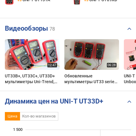
Видеообзоры
78
UT33B+, UT33C+, UT33D+
Обновленные
UNI-T
мультиметры Uni-Trend,
мультиметры UT33 series
Unbox
обзор функциональности,
plus
оценка точности
измерений
Динамика цен на UNI-T UT33D+
Цена
Кол-во магазинов
 000
 000
-400
-200
-500
200
400
1 500