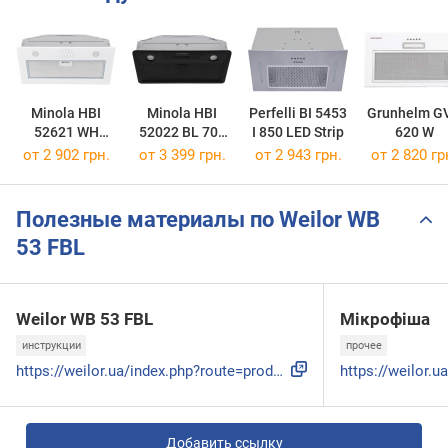
Minola HBI
Minola HBI
Perfelli BI 5453
Grunhelm G
52621 WH
52022 BL 700
I 850 LED Strip
620 W
GLASS 700 LED
LED
от 2 902 грн.
от 3 399 грн.
от 2 943 грн.
от 2 820 гр
Полезные материалы по Weilor WB
53 FBL
Weilor WB 53 FBL
Мікрофіша
инструкции
прочее
https://weilor.ua/index.php?route=product/product/download&...
Добавить ссылку