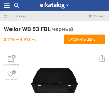
Вытяжки
Фильтр
Искали
раньше
Weilor WB 53 FBL
черный
16
3 219 — 4 918
СРАВНИТЬ ЦЕНЫ
грн.
в сравнение
в список