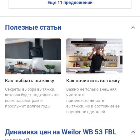
eще
11
предложений
Полезные статьи
Как выбрать вытяжку
Как почистить вытяжку
Секреты выбора вытяжки,
Важно не только внешняя
которая будет подходить по
чистота и
всем параметрам и
привлекательность
прослужит долгие годы
вытяжки, но и состояние ее
внутренних деталей
Динамика цен на Weilor WB 53 FBL