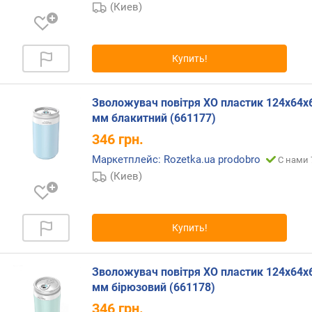
е
(Киев)
щ
е
н
Купить!
и
я
(
Зволожувач повітря XO пластик 124х64х
о
мм блакитний (661177)
ч
и
346
грн.
щ
Маркетплейс: Rozetka.ua prodobro
С нами 
е
(Киев)
н
и
е
)
Купить!
(
м
²
Зволожувач повітря XO пластик 124х64х
)
мм бірюзовий (661178)
346
грн.
H