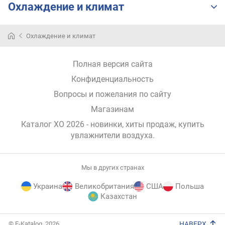
Охлаждение и климат
е
л
ь
Охлаждение и климат
н
о
с
Полная версия сайта
т
Конфиденциальность
ь
Вопросы и пожелания по сайту
(
м
Магазинам
³
Каталог XO 2026
- новинки, хиты продаж,
купить
/
увлажнители воздуха
.
ч
)
в
Мы в других странах
р
Украина
Великобритания
США
Польша
е
Казахстан
м
я
E-
н
© E-Katalog, 2026
НАВЕРХ