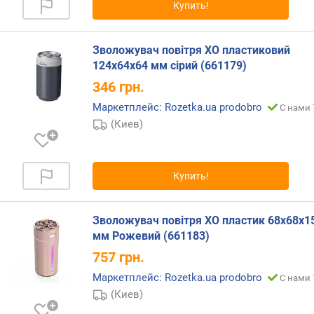
Купить!
л
о
щ
Зволожувач повітря XO пластиковий
а
124х64х64 мм сірий (661179)
д
346
грн.
ь
п
Маркетплейс: Rozetka.ua prodobro
С нами 
о
(Киев)
м
е
щ
е
Купить!
н
и
я
Зволожувач повітря XO пластик 68х68х1
(
мм Рожевий (661183)
у
757
грн.
в
л
Маркетплейс: Rozetka.ua prodobro
С нами 
а
(Киев)
ж