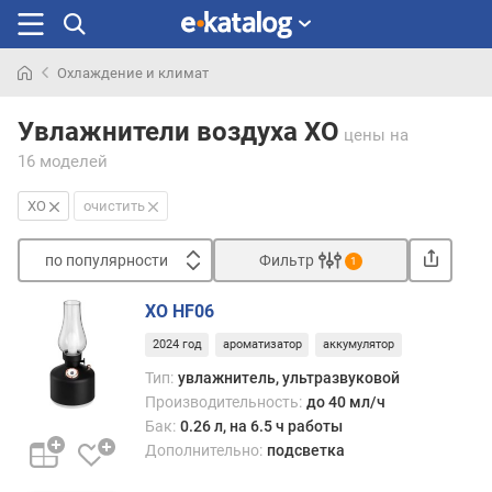
Охлаждение и климат
Искали
раньше
Увлажнители воздуха XO
цены
на
16 моделей
XO
очистить
по популярности
Фильтр
1
Сортировать
XO HF06
п
2024 год
ароматизатор
аккумулятор
о
п
Тип:
увлажнитель, ультразвуковой
о
Производительность:
до 40 мл/ч
п
Бак:
0.26 л, на 6.5 ч работы
у
Дополнительно:
подсветка
л
я