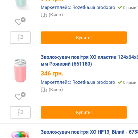
E
Маркетплейс: Rozetka.ua prodobro
С нами 
P
(Киев)
A
-
ф
и
Купить!
л
ь
т
Зволожувач повітря XO пластик 124х64х
р
мм Рожевий (661180)
346
грн.
у
п
Маркетплейс: Rozetka.ua prodobro
С нами 
р
(Киев)
а
в
л
Купить!
е
н
и
Зволожувач повітря XO HF13, Білий - 673
е