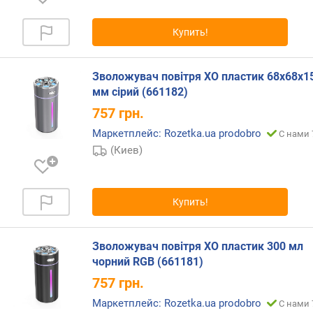
н
е
Купить!
н
и
е
Зволожувач повітря XO пластик 68х68х1
)
мм сірий (661182)
(
м
757
грн.
²
Маркетплейс: Rozetka.ua prodobro
С нами 
)
(Киев)
п
л
о
Купить!
щ
а
д
Зволожувач повітря XO пластик 300 мл
ь
чорний RGB (661181)
п
757
грн.
о
м
Маркетплейс: Rozetka.ua prodobro
С нами 