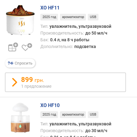
г
XO HF11
и
м
2025 год
ароматизатор
USB
Тип:
увлажнитель, ультразвуковой
о
Производительность:
до 50 мл/ч
т
Бак:
0.4 л, на 8 ч работы
д
Дополнительно:
подсветка
о
р
о
Спросить
г
и
899
х
грн.
к
1 предложение
д
е
ш
XO HF10
е
2025 год
ароматизатор
USB
в
Тип:
увлажнитель, ультразвуковой
ы
Производительность:
до 30 мл/ч
м