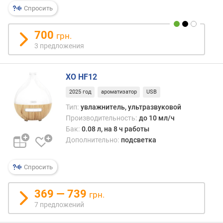
р
Спросить
н
о
700
грн.
с
3 предложения
т
и
XO HF12
о
т
2025 год
ароматизатор
USB
д
Тип:
увлажнитель, ультразвуковой
е
Производительность:
до 10 мл/ч
ш
Бак:
0.08 л, на 8 ч работы
е
Дополнительно:
подсветка
в
ы
х
Спросить
к
д
369 — 739
грн.
о
7 предложений
р
о