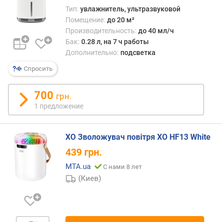
д
Тип:
увлажнитель, ультразвуковой
л
Помещение:
до 20 м²
о
Производительность:
до 40 мл/ч
ж
Бак:
0.28 л, на 7 ч работы
е
Дополнительно:
подсветка
н
и
Спросить
й
700
грн.
у
1 предложение
в
л
XO Зволожувач повітря XO HF13 White
а
ж
439
грн.
н
MTA.ua
С нами 8 лет
е
(Киев)
н
и
е
п