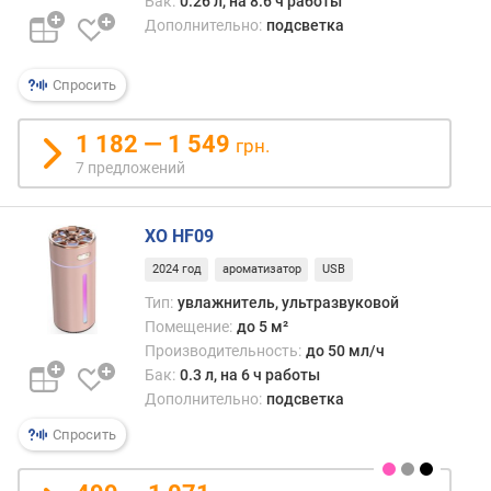
Бак:
0.26 л, на 8.6 ч работы
п
Дополнительно:
подсветка
о
о
Спросить
т
з
ы
1 182 — 1 549
грн.
в
7 предложений
а
м
XO HF09
п
2024 год
ароматизатор
USB
о
д
Тип:
увлажнитель, ультразвуковой
а
Помещение:
до 5 м²
т
Производительность:
до 50 мл/ч
е
Бак:
0.3 л, на 6 ч работы
д
Дополнительно:
подсветка
о
Спросить
б
а
в