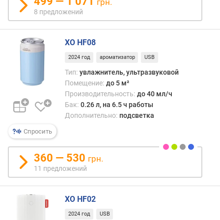
499 — 1 071
грн.
л
8 предложений
е
н
и
XO HF08
я
2024 год
ароматизатор
USB
п
Тип:
увлажнитель, ультразвуковой
о
Помещение:
до 5 м²
к
Производительность:
до 40 мл/ч
о
Бак:
0.26 л, на 6.5 ч работы
л
Дополнительно:
подсветка
и
ч
Спросить
е
с
360 — 530
грн.
т
11 предложений
в
у
п
XO HF02
р
е
2024 год
USB