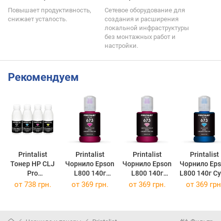
Повышает продуктивность,
Сетевое оборудование для
снижает усталость.
создания и расширения
локальной инфраструктуры
без монтажных работ и
настройки.
Рекомендуем
Printalist
Printalist
Printalist
Printalist
Тонер HP CLJ
Чорнило Epson
Чорнило Epson
Чорнило Epson
Pro
L800 140г
L800 140г
L800 140г C
M252/M452,
Magenta
Light Magenta
PL673C
от
738 грн.
от
369 грн.
от
369 грн.
от
369 грн
SET Canon 045
PL673M
PL673LM
(PL673C)
Black 60г/Color
(PL673M)
(PL673LM)
50г TR-M252-
SET-PL