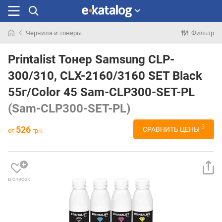
Чернила и тонеры
Фильтр
Искали
раньше
Printalist Тонер Samsung CLP-
300/310, CLX-2160/3160 SET Black
55г/Сolor 45 Sam-CLP300-SET-PL
(Sam-CLP300-SET-PL)
3
526
СРАВНИТЬ ЦЕНЫ
от
грн.
в список