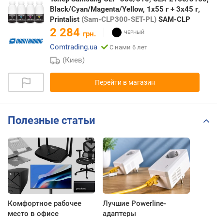
Black/Cyan/Magenta/Yellow, 1x55 г + 3x45 г,
Printalist
(Sam-CLP300-SET-PL)
SAM-CLP
2 284
грн.
Comtrading.ua
С нами 6 лет
(Киев)
Перейти в магазин
Полезные статьи
Комфортное рабочее
Лучшие Powerline-
место в офисе
адаптеры