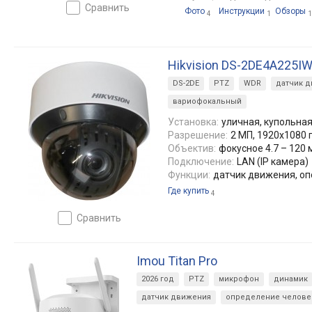
сравнить
Фото
Инструкции
Обзоры
4
1
1
Hikvision DS-2DE4A225IW
DS-2DE
PTZ
WDR
датчик 
вариофокальный
Установка:
уличная, купольна
Разрешение:
2 МП, 1920x1080 
Объектив:
фокусное 4.7 – 120 мм
Подключение:
LAN (IP камера)
Функции:
датчик движения, оп
Где купить
4
сравнить
Imou Titan Pro
2026 год
PTZ
микрофон
динамик
датчик движения
определение челове