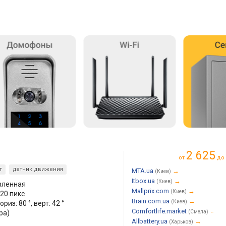
2 625
от
до
т
датчик движения
MTA.ua
→
(Киев)
Itbox.ua
→
(Киев)
вленная
Mallprix.com
→
(Киев)
20 пикс
Brain.com.ua
→
(Киев)
риз: 80 °, верт: 42 °
Comfortlife.market
→
ра)
(Смела)
Allbattery.ua
→
(Харьков)