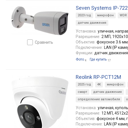
Seven Systems IP-72
2023 год
микрофон
WDR
датчик движения
Установка:
уличная, напра
Разрешение:
2 МП, 1920x10
Объектив:
фокусное 3.6 мм, 
сравнить
Подключение:
LAN (IP каме
Функции:
датчик движения
Фото
Где купить
4
17
Reolink RP-PCT12M
2025 год
4K
микрофон
смарт
датчик движения
определение автомобиля
о
Установка:
уличная, купол
Разрешение:
12 МП, 4512х2
Объектив:
фокусное 4 мм, го
Подключение:
LAN (IP каме