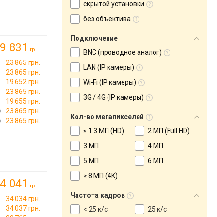
скрытой установки
без объектива
Подключение
9 831
грн.
BNC (проводное аналог)
23 865 грн.
LAN (IP камеры)
23 865 грн.
19 652 грн.
Wi-Fi (IP камеры)
23 865 грн.
3G / 4G (IP камеры)
19 655 грн.
23 865 грн.
Кол-во мегапикселей
23 865 грн.
≤ 1.3 МП (HD)
2 МП (Full HD)
3 МП
4 МП
5 МП
6 МП
≥ 8 МП (4K)
4 041
грн.
Частота кадров
34 034 грн.
34 037 грн.
< 25 к/с
25 к/с