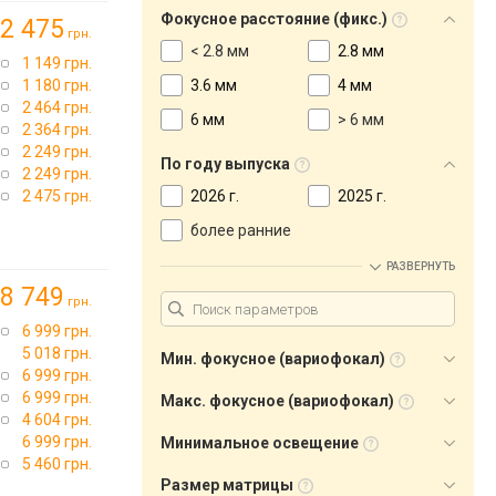
Фокусное расстояние (фикс.)
2 475
грн.
< 2.8 мм
2.8 мм
1 149 грн.
1 180 грн.
3.6 мм
4 мм
2 464 грн.
6 мм
> 6 мм
2 364 грн.
2 249 грн.
По году выпуска
2 249 грн.
2 475 грн.
2026 г.
2025 г.
более ранние
РАЗВЕРНУТЬ
8 749
грн.
6 999 грн.
5 018 грн.
Мин. фокусное (вариофокал)
6 999 грн.
6 999 грн.
Макс. фокусное (вариофокал)
4 604 грн.
6 999 грн.
Минимальное освещение
5 460 грн.
Размер матрицы