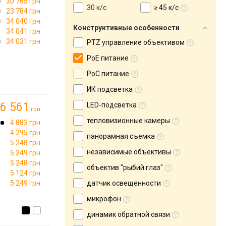
30 765 грн.
30 к/с
≥ 45 к/с
23 784 грн.
34 040 грн.
Конструктивные особенности
34 041 грн.
34 031 грн.
PTZ управление объективом
PoE питание
PoC питание
ИК подсветка
6 561
LED-подсветка
грн.
тепловизионные камеры
4 883 грн.
4 295 грн.
панорамная съемка
5 248 грн.
независимые объективы
5 249 грн.
5 248 грн.
объектив "рыбий глаз"
5 124 грн.
5 249 грн.
датчик освещенности
микрофон
динамик обратной связи