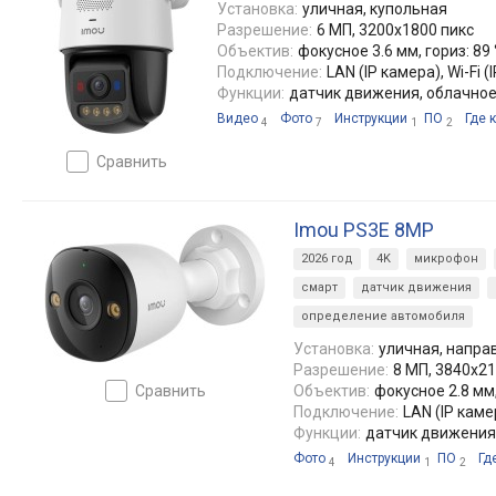
Установка:
уличная, купольная
Разрешение:
6 МП, 3200х1800 пикс
Объектив:
фокусное 3.6 мм, гориз: 89 °
Подключение:
LAN (IP камера), Wi-Fi (
Функции:
датчик движения, облачно
Видео
Фото
Инструкции
ПО
Где 
4
7
1
2
сравнить
Imou PS3E 8MP
2026 год
4K
микрофон
смарт
датчик движения
определение автомобиля
Установка:
уличная, напра
Разрешение:
8 МП, 3840x21
сравнить
Объектив:
фокусное 2.8 мм, 
Подключение:
LAN (IP каме
Функции:
датчик движения
Фото
Инструкции
ПО
Гд
4
1
2