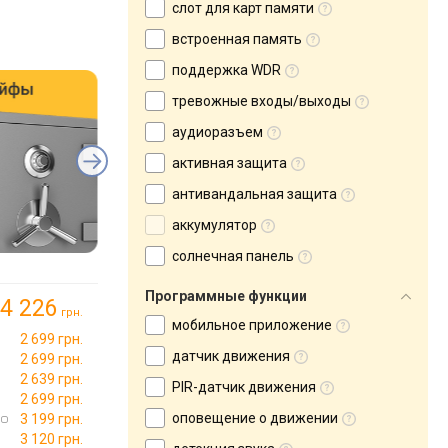
слот для карт памяти
встроенная память
поддержка WDR
тревожные входы/выходы
аудиоразъем
активная защита
антивандальная защита
аккумулятор
солнечная панель
Программные функции
4 226
грн.
мобильное приложение
2 699 грн.
датчик движения
2 699 грн.
2 639 грн.
PIR-датчик движения
2 699 грн.
оповещение о движении
3 199 грн.
3 120 грн.