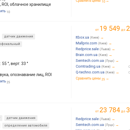
Сравнить цены
→
10
 ROI, облачное хранилище
пить
10
19 549
2
от
до
датчик движения
Itbox.ua
→
(Киев)
Mallprix.com
→
(Киев)
офокальный
Redprice.sale
→
(Львов)
Brain.com.ua
→
(Киев)
Semtech.com.ua
→
(Луцк)
55 °, верт: 33 °
Comtrading.ua
→
(Киев)
Q-techno.com.ua
→
(Киев)
вука, опознавание лиц, ROI
Сравнить цены
→
25
пить
25
23 784
3
)
от
до
т
датчик движения
Redprice.sale
→
(Львов)
Semtech.com.ua
→
(Луцк)
определение автомобиля