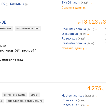
Tviy-Dim.com
→
(Киев)
ПО
Где купить
2
29
Сравнить цены
→
29
18 023
3
-DE
от
до
движения
опознавание лиц
Real-intex.com.ua
→
(Киев)
Ujin.com.ua
→
(Киев)
Rozetka.ua
→
(Киев)
я
Real-intex.com.ua
→
(Киев)
пикс
Сравнить цены
→
4
, гориз: 58 °, верт: 34 °
ознавание лиц
4 275
от
до
активная защита
смарт
Hubtech.com.ua
→
(Днепр)
Rozetka.ua
→
(Киев)
ка
определение автомобиля
Rozetka.ua
→
(Киев)