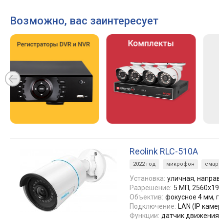
Возможно, вас заинтересует
Reolink RLC-510A
2022 год
микрофон
смар
Установка:
уличная, напра
Разрешение:
5 МП, 2560x19
Объектив:
фокусное 4 мм, го
Подключение:
LAN (IP каме
Функции:
датчик движения