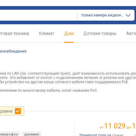
только камеры видеонаблюдения
товая техника
Климат
Дом
Детские товары
Авт
деонаблюдения
ем по LAN (см. соответствующий пункт), даёт возможность использовать дл
сети. Это избавляет от хлопот с подключением питания от розетки или друго
бы устройство на другом конце сетевого кабеля тоже поддерживало PoE.
ючением по аналоговому кабелю, носит название PoC.
краине
11 029
1
от
до
микрофон
динамик
Timesport.com.ua
→
(Львов)