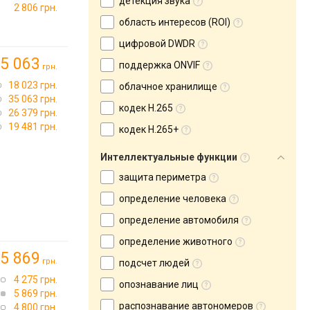
детекция звука
2 806 грн.
область интересов (ROI)
цифровой DWDR
5 063
поддержка ONVIF
грн.
18 023 грн.
облачное хранилище
35 063 грн.
кодек H.265
26 379 грн.
19 481 грн.
кодек H.265+
Интеллектуальные функции
защита периметра
определение человека
определение автомобиля
определение животного
5 869
грн.
подсчет людей
4 275 грн.
опознавание лиц
5 869 грн.
распознавание автономеров
4 800 грн.