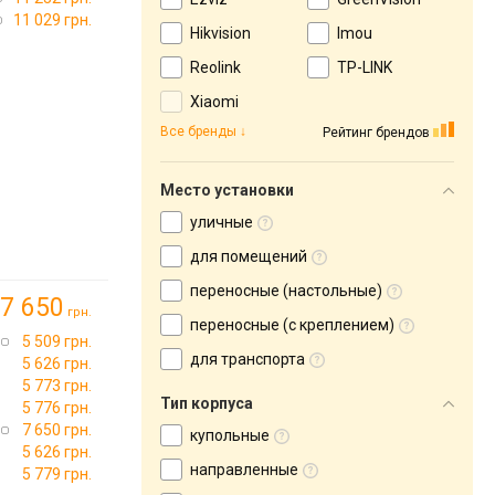
11 029 грн.
Hikvision
Imou
Reolink
TP-LINK
Xiaomi
Все бренды
Рейтинг брендов
Место установки
уличные
для помещений
переносные (настольные)
7 650
грн.
переносные (с креплением)
5 509 грн.
для транспорта
5 626 грн.
5 773 грн.
Тип корпуса
5 776 грн.
7 650 грн.
купольные
5 626 грн.
направленные
5 779 грн.