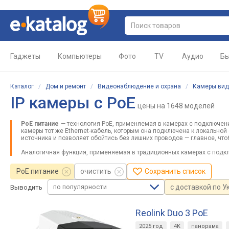
Гаджеты
Компьютеры
Фото
TV
Аудио
Бы
Каталог
/
Дом и ремонт
/
Видеонаблюдение и охрана
/
Камеры ви
IP камеры с PoE
цены
на 1648 моделей
PoE питание
— технология PoE, применяемая в камерах с подключени
камеры тот же Ethernet-кабель, которым она подключена к локальной 
источника и позволяет обойтись без лишних проводов — главное, что
Аналогичная функция, применяемая в традиционных камерах с подкл
PoE питание
очистить
Сохранить список
по популярности
с доставкой по У
Выводить
Reolink Duo 3 PoE
2025 год
4K
панорама