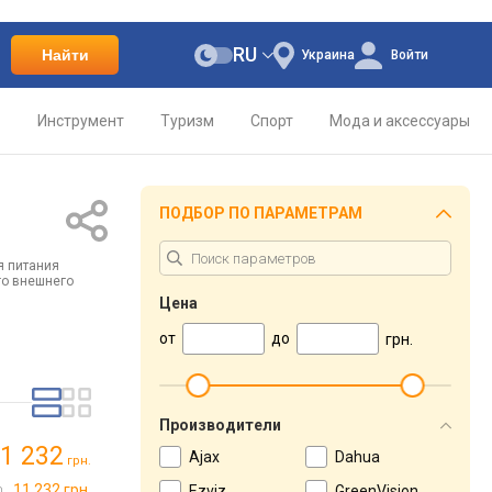
RU
Найти
Украина
Войти
о
Инструмент
Туризм
Спорт
Мода и аксессуары
ПОДБОР ПО ПАРАМЕТРАМ
я питания
го внешнего
Цена
от
до
грн.
Производители
1 232
Ajax
Dahua
грн.
11 232 грн.
Ezviz
GreenVision