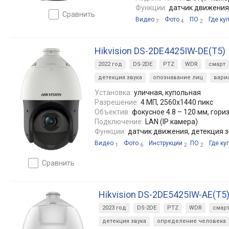
Функции:
датчик движения,
сравнить
Видео
Фото
ПО
Где ку
7
4
2
Hikvision DS-2DE4425IW-DE(T5)
2022 год
DS-2DE
PTZ
WDR
смарт
детекция звука
опознавание лиц
вари
Установка:
уличная, купольная
Разрешение:
4 МП, 2560x1440 пикс
Объектив:
фокусное 4.8 – 120 мм, гориз: 
Подключение:
LAN (IP камера)
Функции:
датчик движения, детекция з
Видео
Фото
Инструкции
ПО
Где ку
1
6
2
2
сравнить
Hikvision DS-2DE5425IW-AE(T5
2023 год
DS-2DE
PTZ
WDR
смар
детекция звука
определение человека