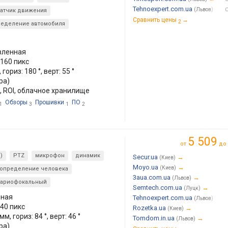
Tehnoexpert.com.ua
→
(Львов)
атчик движения
Сравнить цены
→
2
ределение автомобиля
вленная
160 пикс
гориз: 180 °, верт: 55 °
ра)
 ROI, облачное хранилище
Обзоры
Прошивки
ПО
1
3
1
2
5 509
от
до
)
PTZ
микрофон
динамик
Secur.ua
→
(Киев)
Moyo.ua
→
(Киев)
определение человека
3aua.com.ua
→
(Львов)
вариофокальный
Semtech.com.ua
→
(Луцк)
ьная
Tehnoexpert.com.ua
→
(Львов)
40 пикс
Rozetka.ua
→
(Киев)
м, гориз: 84 °, верт: 46 °
Tomdom.in.ua
→
(Львов)
ра)