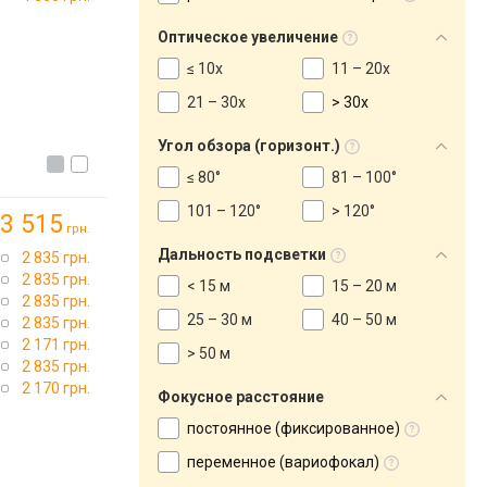
Оптическое увеличение
≤ 10x
11 – 20x
21 – 30x
> 30x
Угол обзора (горизонт.)
≤ 80°
81 – 100°
101 – 120°
> 120°
3 515
грн.
Дальность подсветки
2 835 грн.
2 835 грн.
< 15 м
15 – 20 м
2 835 грн.
25 – 30 м
40 – 50 м
2 835 грн.
2 171 грн.
> 50 м
2 835 грн.
2 170 грн.
Фокусное расстояние
постоянное (фиксированное)
переменное (вариофокал)