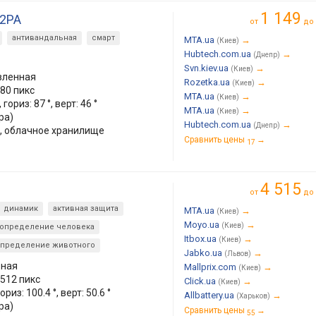
1 149
22PA
от
до
антивандальная
смарт
MTA.ua
→
(Киев)
Hubtech.com.ua
→
(Днепр)
Svn.kiev.ua
→
(Киев)
вленная
Rozetka.ua
→
(Киев)
80 пикс
MTA.ua
→
(Киев)
гориз: 87 °, верт: 46 °
MTA.ua
→
(Киев)
ра)
Hubtech.com.ua
→
(Днепр)
, облачное хранилище
Сравнить цены
→
17
4 515
от
до
динамик
активная защита
MTA.ua
→
(Киев)
Moyo.ua
→
(Киев)
определение человека
Itbox.ua
→
(Киев)
пределение животного
Jabko.ua
→
(Львов)
ьная
Mallprix.com
→
(Киев)
512 пикс
Click.ua
→
(Киев)
риз: 100.4 °, верт: 50.6 °
Allbattery.ua
→
(Харьков)
ра)
Сравнить цены
→
55