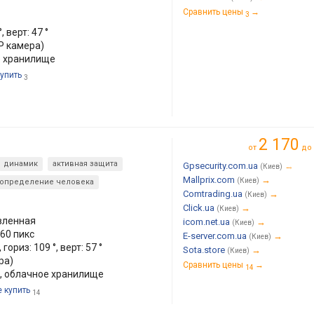
Сравнить цены
→
3
, верт: 47 °
IP камера)
е хранилище
купить
3
2 170
от
до
динамик
активная защита
Gpsecurity.com.ua
→
(Киев)
Mallprix.com
→
(Киев)
определение человека
Comtrading.ua
→
(Киев)
Click.ua
→
(Киев)
вленная
icom.net.ua
→
(Киев)
60 пикс
E-server.com.ua
→
(Киев)
гориз: 109 °, верт: 57 °
Sota.store
→
(Киев)
ра)
Сравнить цены
→
14
, облачное хранилище
е купить
14