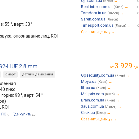
Ujin.com.ua
→
(Киев)
Real-intex.com.ua
→
(Киев)
Tomdom.in.ua
→
(Львов)
Saren.com.ua
→
(Львов)
 55 °, верт: 33 °
Timesport.com.ua
→
(Львов)
Сравнить цены
→
7
звука, опознавание лиц, ROI
3 929
G2-LIUF 2.8 mm
от
до
смарт
датчик движения
Gpsecurity.com.ua
→
(Киев)
Moyo.ua
→
(Киев)
вленная
Itbox.ua
→
(Киев)
40 пикс
Mallprix.com
→
(Киев)
гориз: 98 °, верт: 54 °
Brain.com.ua
→
ра)
(Киев)
3aua.com.ua
→
 ROI
(Львов)
Click.ua
→
(Киев)
ПО
Где купить
2
47
Сравнить цены
→
47