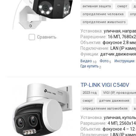
активная защита
смарт
д
определение человека
оп
определение животного
Установка:
уличная, напра
Разрешение:
16 МП, 7680x2
сравнить
Объектив:
фокусное 2.8 мм, 
Подключение:
LAN (IP каме
Функции:
датчик движения,
Видео
Фото
Инструкции
10
5
Где купить
2
TP-LINK VIGI C540V
2023 год
VIGI (IP, проводные
смарт
датчик движения
определение автомобиля
Установка:
уличная, купол
Разрешение:
4 МП, 2560x14
Объектив:
фокусное 4 – 12 м
Подключение:
LAN (IP каме