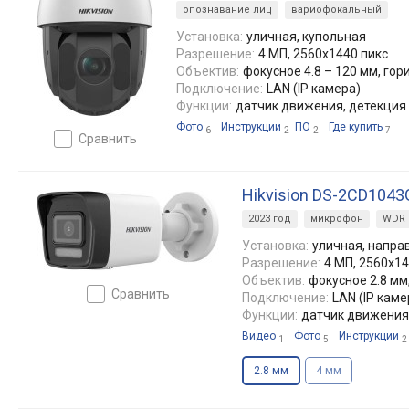
опознавание лиц
вариофокальный
Установка:
уличная, купольная
Разрешение:
4 МП, 2560x1440 пикс
Объектив:
фокусное 4.8 – 120 мм, гориз:
Подключение:
LAN (IP камера)
Функции:
датчик движения, детекция 
Фото
Инструкции
ПО
Где купить
6
2
2
7
сравнить
Hikvision DS-2CD1043
2023 год
микрофон
WDR
Установка:
уличная, напра
Разрешение:
4 МП, 2560x14
Объектив:
фокусное 2.8 мм, 
сравнить
Подключение:
LAN (IP каме
Функции:
датчик движения,
Видео
Фото
Инструкции
1
5
2
2.8 мм
4 мм