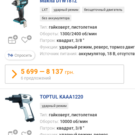
Makita DTW181Z
в
LXT
ударный режим
бесщеточный двигатель
(
у
без аккумулятора
д
Тип:
гайковерт, пистолетная
/
Обороты:
1300/2400 об/мин
м
Патрон:
квадрат, 3/8 "
и
Функции:
ударный режим, реверс, тормоз дви
н
Источник питания:
аккумулятор, 18 В, отсутств
Спросить
)
ч
5 699 — 8 137
грн.
и
6 предложений
с
л
о
TOPTUL KAAA1220
с
т
ударный режим
у
Тип:
гайковерт, пистолетная
п
Обороты:
10000 об/мин
е
Патрон:
квадрат, 3/8 "
н
Функции:
ударный режим, реверс