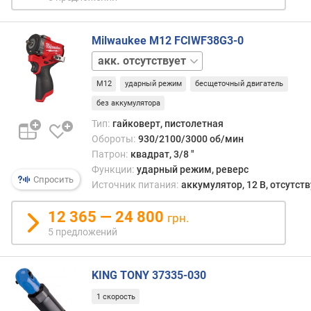
у
п
е
Milwaukee M12 FCIWF38G3-0
н
акк.
е
2
й
M12
ударный режим
бесщеточный двигатель
шт
)
5 Ач
без аккумулятора
к
Тип:
гайковерт, пистолетная
о
Обороты:
930/2100/3000 об/мин
л
Патрон:
квадрат, 3/8 "
и
Функции:
ударный режим, реверс
ч
Спросить
Источник питания:
аккумулятор, 12 В, отсутств
е
с
12 365 — 24 800
грн.
т
5 предложений
в
о
с
KING TONY 37335-030
к
о
1 скорость
р