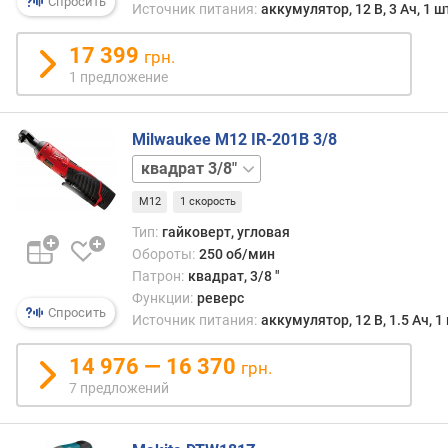
3 Ач
Спросить
н
Источник питания:
аккумулятор, 12 В, 3 Ач, 1 ш
акк.
)
2
17 399
грн.
шт
м
1 предложение
2 Ач
и
,
н
сумка
акк.
.
Milwaukee M12 IR-201B 3/8
отсутствует
акк.
к
квадрат
отсутствует,
о
1/4"
без
л
M12
1 скорость
сумки
акк.
и
отсутствует,
Тип:
гайковерт, угловая
ч
без
Обороты:
250 об/мин
е
сумки,
Патрон:
квадрат, 3/8 "
с
удлиненная
т
Функции:
реверс
Спросить
головка
в
Источник питания:
аккумулятор, 12 В, 1.5 Ач, 1
о
у
14 976 — 16 370
грн.
д
7 предложений
а
р
о