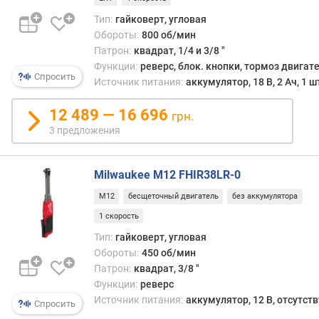
без
м
сумки
Тип:
гайковерт, угловая
о
Обороты:
800 об/мин
щ
Патрон:
квадрат, 1/4 и 3/8 "
н
о
Функции:
реверс, блок. кнопки, тормоз двигат
Спросить
с
Источник питания:
аккумулятор, 18 В, 2 Ач, 1 ш
т
ь
12 489 — 16 696
грн.
(
3 предложения
В
т
)
Milwaukee M12 FHIR38LR-0
M12
бесщеточный двигатель
без аккумулятора
м
а
1 скорость
к
Тип:
гайковерт, угловая
с
Обороты:
450 об/мин
.
Патрон:
квадрат, 3/8 "
к
Функции:
реверс
о
Источник питания:
аккумулятор, 12 В, отсутств
Спросить
л