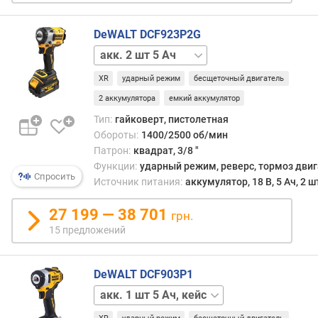
м
у
DeWALT DCF923P2G
л
акк.
я
отсутствует
т
XR
ударный режим
бесщеточный двигатель
о
2 аккумулятора
емкий аккумулятор
р
а
Тип:
гайковерт, пистолетная
(
Обороты:
1400/2500 об/мин
А
Патрон:
квадрат, 3/8 "
ч
Функции:
ударный режим, реверс, тормоз дви
Спросить
)
Источник питания:
аккумулятор, 18 В, 5 Ач, 2 ш
м
27 199 — 38 701
грн.
а
15 предложений
к
с
.
DeWALT DCF903P1
к
акк.
о
2
л