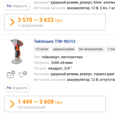
Функции:
ударный режим, реверс, блок. кнопк
п
Спросить
Источник питания:
аккумулятор, 12 В, 2 Ач, 1 ш
о
о
3 570 — 3 622
грн.
т
3 предложения
з
ы
в
Tekhmann TIW-90/i12
а
м
i12 series
ударный режим
без аккумулятора
1 ско
Тип:
гайковерт, пистолетная
п
Обороты:
2500 об/мин
о
Патрон:
квадрат, 3/8 "
д
Функции:
ударный режим, реверс, тормоз дви
а
Источник питания:
аккумулятор, 12 В, отсутств
т
е
Спросить
д
о
1 449 — 3 608
грн.
б
а
18 предложений
в