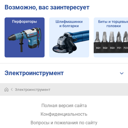
д
Возможно, вас заинтересует
л
и
н
а
(
м
м
)
д
и
Электроинструмент
а
м
е
Электроинструмент
т
р
п
Полная версия сайта
а
Конфиденциальность
т
р
Вопросы и пожелания по сайту
о