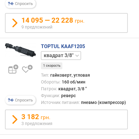
Спросить
р
н
о
14 095 — 22 228
грн.
с
9 предложений
т
и
TOPTUL KAAF1205
о
квадрат
т
1/2"
д
1 скорость
е
Тип:
гайковерт, угловая
ш
Обороты:
160 об/мин
е
Патрон:
квадрат, 3/8 "
в
Функции:
реверс
ы
Спросить
Источник питания:
пневмо (компрессор)
х
к
3 182
д
грн.
о
3 предложения
р
о