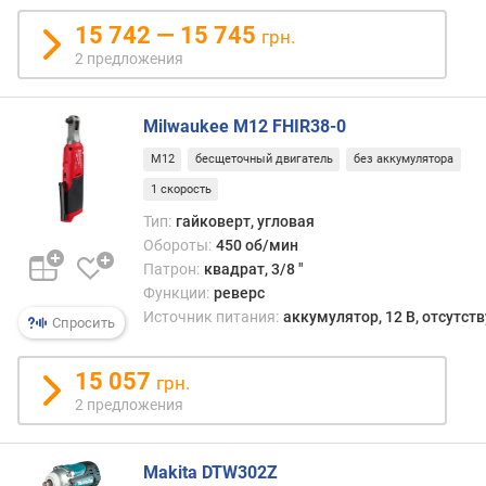
и
ч
15 742 — 15 745
грн.
е
2 предложения
с
т
в
Milwaukee M12 FHIR38-0
о
у
M12
бесщеточный двигатель
без аккумулятора
д
1 скорость
а
Тип:
гайковерт, угловая
р
Обороты:
450 об/мин
о
Патрон:
квадрат, 3/8 "
в
Функции:
реверс
(
Источник питания:
аккумулятор, 12 В, отсутств
у
Спросить
д
/
15 057
грн.
м
2 предложения
и
н
)
Makita DTW302Z