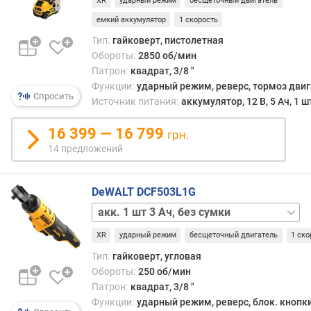
XR
ударный режим
бесщеточный двигатель
шт
и
5 Ач
емкий аккумулятор
1 скорость
ч
,
е
Тип:
гайковерт, пистолетная
кейс
с
Обороты:
2850 об/мин
т
Патрон:
квадрат, 3/8 "
в
Функции:
ударный режим, реверс, тормоз дви
о
Спросить
Источник питания:
аккумулятор, 12 В, 5 Ач, 1 ш
о
б
16 399 — 16 799
грн.
о
14 предложений
р
о
т
DeWALT DCF503L1G
о
акк.
в
1
(
XR
ударный режим
бесщеточный двигатель
1 ско
шт
о
2 Ач
б
Тип:
гайковерт, угловая
акк.
/
Обороты:
250 об/мин
1
м
Патрон:
квадрат, 3/8 "
шт
и
Функции:
ударный режим, реверс, блок. кнопк