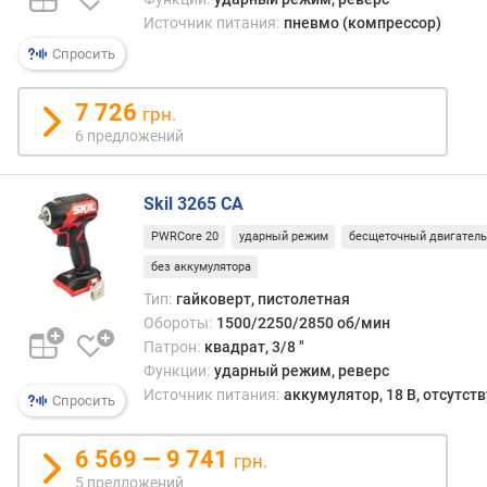
е
Источник питания:
пневмо (компрессор)
й
Спросить
к
р
у
7 726
грн.
т
6 предложений
я
щ
е
Skil 3265 CA
г
о
PWRCore 20
ударный режим
бесщеточный двигатель
м
без аккумулятора
о
Тип:
гайковерт, пистолетная
м
Обороты:
1500/2250/2850 об/мин
е
Патрон:
квадрат, 3/8 "
н
Функции:
ударный режим, реверс
т
Источник питания:
аккумулятор, 18 В, отсутств
а
Спросить
(
с
6 569 — 9 741
грн.
т
5 предложений