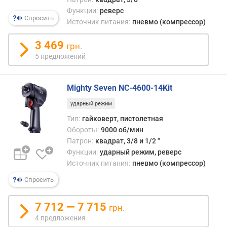
д
Функции:
реверс
л
Спросить
Источник питания:
пневмо (компрессор)
о
ж
3 469
е
грн.
н
5 предложений
и
й
Mighty Seven NC-4600-14Kit
ударный режим
п
Тип:
гайковерт, пистолетная
о
л
Обороты:
9000 об/мин
е
Патрон:
квадрат, 3/8 и 1/2 "
з
Функции:
ударный режим, реверс
н
Источник питания:
пневмо (компрессор)
а
Спросить
я
м
о
7 712 — 7 715
грн.
щ
4 предложения
н