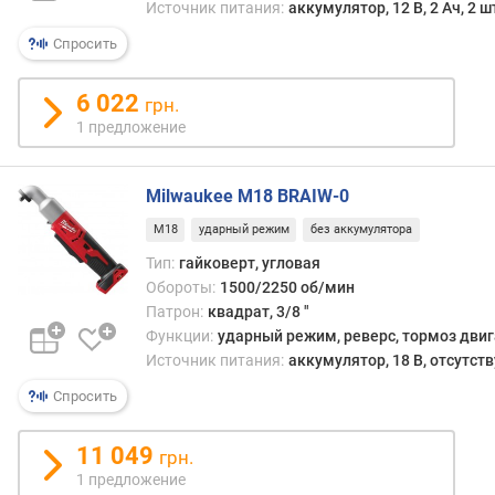
Источник питания:
аккумулятор, 12 В, 2 Ач, 2 ш
м
)
Спросить
в
6 022
е
грн.
с
1 предложение
(
к
г
Milwaukee M18 BRAIW-0
)
M18
ударный режим
без аккумулятора
е
Тип:
гайковерт, угловая
м
Обороты:
1500/2250 об/мин
к
Патрон:
квадрат, 3/8 "
о
Функции:
ударный режим, реверс, тормоз дви
с
Источник питания:
аккумулятор, 18 В, отсутств
т
Спросить
ь
а
к
11 049
грн.
к
1 предложение
у