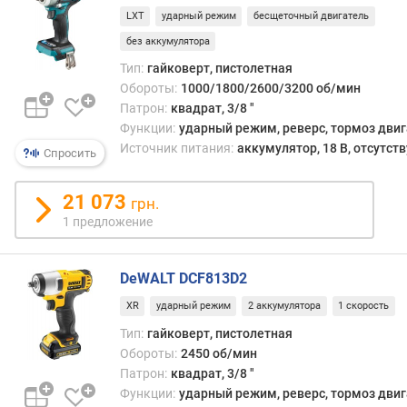
м
LXT
ударный режим
бесщеточный двигатель
а
без аккумулятора
к
Тип:
гайковерт, пистолетная
с
Обороты:
1000/1800/2600/3200 об/мин
.
к
Патрон:
квадрат, 3/8 "
р
Функции:
ударный режим, реверс, тормоз дви
у
Источник питания:
аккумулятор, 18 В, отсутств
Спросить
т
я
21 073
грн.
щ
1 предложение
и
й
м
DeWALT DCF813D2
о
м
XR
ударный режим
2 аккумулятора
1 скорость
е
Тип:
гайковерт, пистолетная
н
Обороты:
2450 об/мин
т
Патрон:
квадрат, 3/8 "
(
Функции:
ударный режим, реверс, тормоз дви
Н