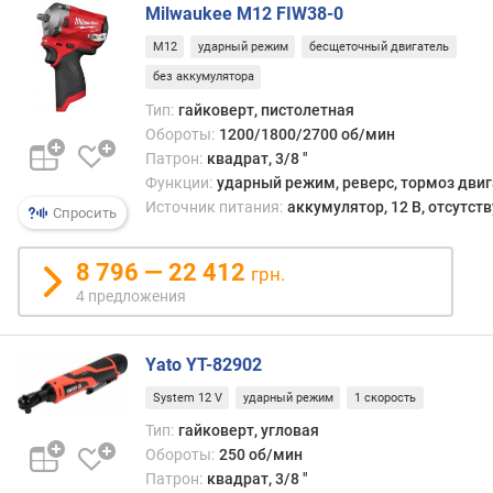
г
Milwaukee M12 FIW38-0
и
M12
ударный режим
бесщеточный двигатель
м
без аккумулятора
о
Тип:
гайковерт, пистолетная
т
Обороты:
1200/1800/2700 об/мин
д
Патрон:
квадрат, 3/8 "
о
Функции:
ударный режим, реверс, тормоз дви
р
Источник питания:
аккумулятор, 12 В, отсутств
Спросить
о
г
и
8 796 — 22 412
грн.
х
4 предложения
к
д
е
Yato YT-82902
ш
System 12 V
ударный режим
1 скорость
е
в
Тип:
гайковерт, угловая
ы
Обороты:
250 об/мин
м
Патрон:
квадрат, 3/8 "