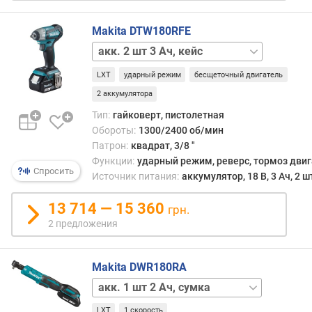
о
с
Makita DTW180RFE
т
акк.
ь
2
(
LXT
ударный режим
бесщеточный двигатель
шт
В
5 Ач
2 аккумулятора
т
,
)
Тип:
гайковерт, пистолетная
кейс
Обороты:
1300/2400 об/мин
Makpac
акк.
п
Патрон:
квадрат, 3/8 "
отсутствует,
о
Функции:
ударный режим, реверс, тормоз дви
без
Спросить
т
Источник питания:
аккумулятор, 18 В, 3 Ач, 2 ш
кейса
р
е
13 714 — 15 360
грн.
б
2 предложения
л
я
е
Makita DWR180RA
м
акк.
а
отсутствует,
я
LXT
1 скорость