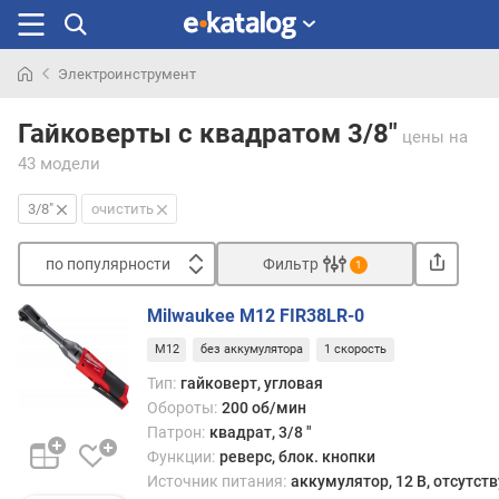
Электроинструмент
Искали
раньше
Гайковерты с квадратом 3/8"
цены
на
43 модели
3/8"
очистить
по популярности
Фильтр
1
Сортировать
Milwaukee M12 FIR38LR-0
п
M12
без аккумулятора
1 скорость
о
п
Тип:
гайковерт, угловая
о
Обороты:
200 об/мин
п
Патрон:
квадрат, 3/8 "
у
Функции:
реверс, блок. кнопки
л
Источник питания:
аккумулятор, 12 В, отсутств
я