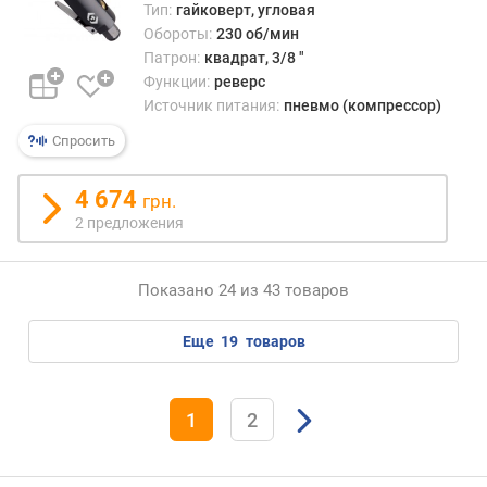
Тип:
гайковерт, угловая
о
Обороты:
230 об/мин
с
Патрон:
квадрат, 3/8 "
т
Функции:
реверс
е
Источник питания:
пневмо (компрессор)
й
Спросить
д
л
4 674
и
грн.
н
2 предложения
а
к
а
Показано 24 из 43 товаров
б
е
еще
19
товаров
л
я
(
1
2
м
)