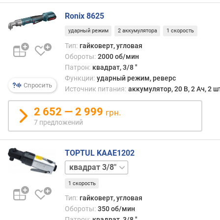
л
Ronix 8625
е
н
ударный режим
2 аккумулятора
1 скорость
и
Тип:
гайковерт, угловая
я
Обороты:
2000 об/мин
Патрон:
квадрат, 3/8 "
п
о
Функции:
ударный режим, реверс
Спросить
к
Источник питания:
аккумулятор, 20 В, 2 Ач, 2 ш
о
л
2 652 — 2 999
грн.
и
7 предложений
ч
е
с
TOPTUL KAAE1202
т
квадрат
в
1/4"
у
1 скорость
п
Тип:
гайковерт, угловая
р
Обороты:
350 об/мин
е
Патрон:
квадрат, 3/8 "