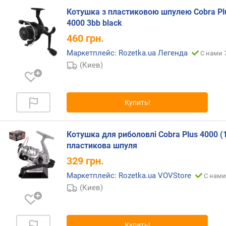
б
Котушка з пластиковою шпулею Cobra Pl
о
4000 3bb black
р
460
грн.
о
т
Маркетплейс: Rozetka.ua Легенда
С нами 
(
(Киев)
с
м
)
Купить!
т
я
г
Котушка для риболовлі Cobra Plus 4000 (
о
пластикова шпуля
в
329
грн.
о
Маркетплейс: Rozetka.ua VOVStore
е
С нами
у
(Киев)
с
и
л
Купить!