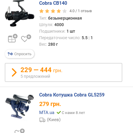
Cobra CB140
е
н
4.0 /
1
отзыв
и
Тип:
безынерционная
я
Шпуля:
4000
Подшипники:
1 шт
п
Передаточное число:
5.5 : 1
о
Вес:
280 г
к
о
Спросить
л
и
229 — 444
грн.
ч
5 предложений
е
с
т
Cobra Котушка Cobra GL5259
в
279
грн.
у
п
MTA.ua
С нами 8 лет
р
(Киев)
е
д