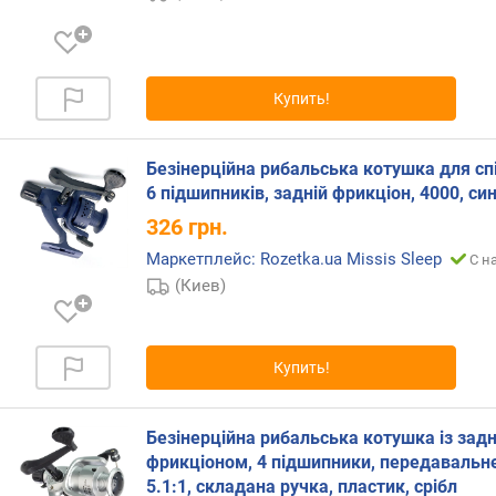
и
к
о
в
Купить!
(
ш
т
Безінерційна рибальська котушка для спі
)
6 підшипників, задній фрикціон, 4000, син
326
грн.
п
е
Маркетплейс: Rozetka.ua Missis Sleep
С н
р
(Киев)
е
д
а
т
Купить!
о
ч
н
Безінерційна рибальська котушка із зад
о
фрикціоном, 4 підшипники, передавальн
е
5.1:1, складана ручка, пластик, срібл