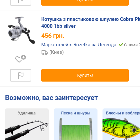
и
е
(
Котушка з пластиковою шпулею Cobra Pl
к
4000 1bb silver
г
)
456
грн.
Маркетплейс: Rozetka.ua Легенда
С нами 
в
(Киев)
е
с
(
г
Купить!
)
Возможно, вас заинтересует