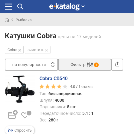
Рыбалка
Искали
раньше
Катушки Cobra
цены
на 17 моделей
Cobra
очистить
по популярности
Фильтр
1
Сортировать
Cobra CB540
п
4.0 /
1
отзыв
о
Тип:
безынерционная
п
Шпуля:
4000
о
Подшипники:
5 шт
п
Передаточное число:
5.1 : 1
у
л
Вес:
280 г
я
Спросить
р