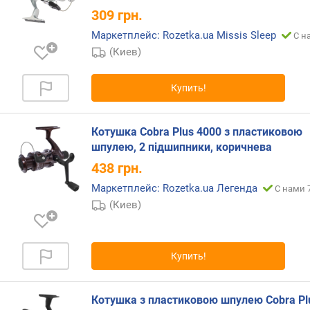
ч
309
грн.
и
Маркетплейс: Rozetka.ua Missis Sleep
с
С н
л
(Киев)
о
(
Купить!
о
б
)
Котушка Cobra Plus 4000 з пластиковою
шпулею, 2 підшипники, коричнева
р
а
438
грн.
з
Маркетплейс: Rozetka.ua Легенда
С нами 
м
(Киев)
е
р
ш
п
Купить!
у
л
и
Котушка з пластиковою шпулею Cobra Pl