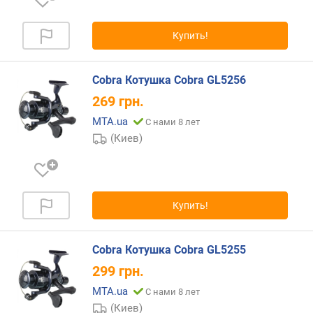
л
о
ж
Купить!
е
н
и
Cobra Котушка Cobra GL5256
й
269
грн.
MTA.ua
С нами 8 лет
к
(Киев)
о
л
-
в
Купить!
о
п
о
Cobra Котушка Cobra GL5255
д
ш
299
грн.
и
MTA.ua
С нами 8 лет
п
(Киев)
н