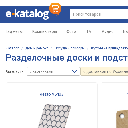
Гаджеты
Компьютеры
Фото
TV
Аудио
Бы
Каталог
/
Дом и ремонт
/
Посуда и приборы
/
Кухонные принадлеж
Разделочные доски и подс
с картинками
с доставкой по Украин
Выводить
Resto 95403