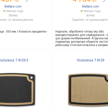
грн.
грн.
Mallprix.com
Mallprix.com
Менее года
Менее года
(Киев)
(Киев)
антия: от производителя
Гарантия: от производите
ци - 350 мм / Кількість предметів -
Нарізати, обробляти готову їжу або
використовувати для сервірування - 
цієї дошки необмежений. А зручна ка
периметру допоможе зберегти чистот
робочому столі.Виготовле
на з витрив
ictorinox 7.4129.3
Victorinox 7.4129