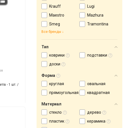
Krauff
Lugi
Maestro
Mazhura
Smeg
Tramontina
Все бренды
Тип
коврики
подставки
доски
ля
Форма
круглая
овальная
ів - 1 шт. /
прямоугольная
квадратная
Материал
стекло
дерево
пластик
керамика