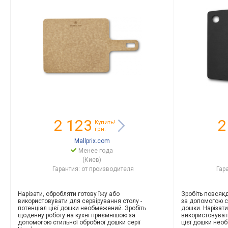
2 123
2
Купить!
грн.
Mallprix.com
Менее года
(Киев)
Гарантия: от производителя
Гар
Нарізати, обробляти готову їжу або
Зробіть повсяк
використовувати для сервірування столу -
за допомогою ст
потенціал цієї дошки необмежений. Зробіть
дошки. Нарізати
щоденну роботу на кухні приємнішою за
використовуват
допомогою стильної обробної дошки серії
цієї дошки нео