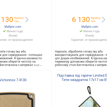
 130
6 130
Купить!
Купить!
грн.
грн.
Mallprix.com
Mallprix.com
Менее года
Менее года
(Киев)
(Киев)
антия: от производителя
Гарантия: от производите
ляти готову їжу або
Нарізати, обробляти готову їжу або
и для сервірування - потенціал
використовувати для сервірування - 
бмежений. А зручна канавка по
цієї дошки необмежений. А зручна ка
може зберегти чистоту на
периметру допоможе зберегти чистот
.Виготовле
на з витривал
еще→
робочому столі.Виготовле
на з витрив
Підставка під гаряче Limited E
Time квадратна 17х17 см B
Victorinox 7.4130
(B160075)