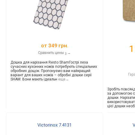
от
349 грн.
1
Сравнить цены
→
3
Дошка для нарізання Resto ShamГострі леза
сучасних кухонних ножів потребують спеціальних
обробних дощок. Пропонуємо вам найкращий
Гар
варіант для ваших ножів – обробні дошки серії
SHAM. Вони мають ідеальн
еще→
Зробіть повсяк
за допомогою ст
дошки. Нарізати
використовуват
цієї дошки нео
Victorinox 7.4131
V