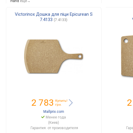
Hand
еще→
Victorinox Дошка для піци Epicurean S
7.4133
(7.4133)
2 783
2
Купить!
грн.
Mallprix.com
Менее года
(Киев)
Гарантия: от производителя
Гар