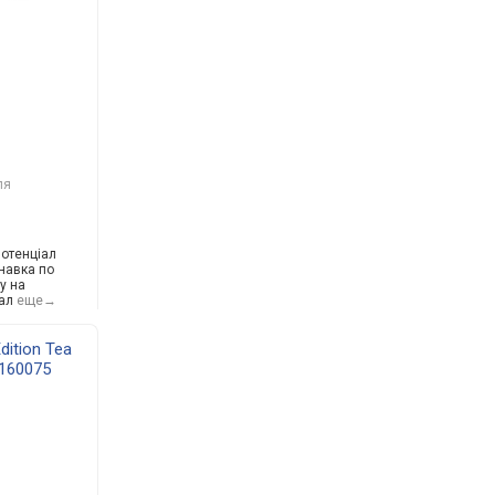
ля
потенціал
навка по
у на
ал
еще→
dition Tea
160075