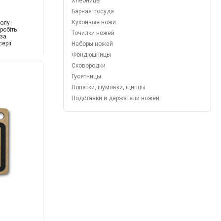
Хлебницы
Барная посуда
Кухонные ножи
олу -
робіть
Точилки ножей
 за
ерії
Наборы ножей
Фондюшницы
Сковородки
Гусятницы
Лопатки, шумовки, щипцы
Подставки и держатели ножей