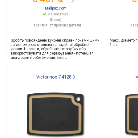
грн.
Mallprix.com
Менее года
(Киев)
Гарантия: от производителя
Гар
Зробіть повсякденні кухонні справи приємнішими
Макс. діаметр пі
за допомогою стильної та надійної обробної
1 шт.
дошки. Нарізати, обробляти готову їжу або
використовувати для сервірування - потенціал
цієї дошки необмежений.
еще→
Victorinox 7.4128.3
V