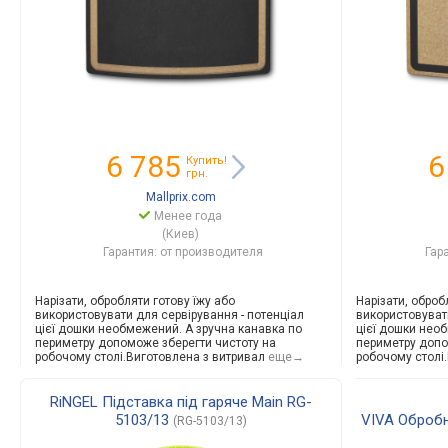
6 785
6
Купить!
грн.
Mallprix.com
Менее года
(Киев)
Гарантия: от производителя
Гар
Нарізати, обробляти готову їжу або
Нарізати, оброб
використовувати для сервірування - потенціал
використовуват
цієї дошки необмежений. А зручна канавка по
цієї дошки нео
периметру допоможе зберегти чистоту на
периметру допо
робочому столі.Виготовле
на з витривал
еще→
робочому столі
RiNGEL Підставка під гаряче Main RG-
5103/13
VIVA Обробн
(RG-5103/13)