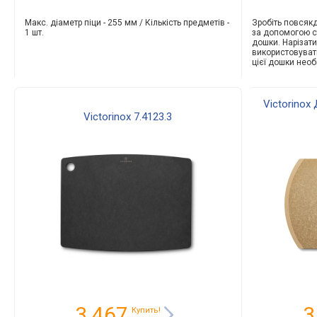
Макс. діаметр піци - 255 мм / Кількість предметів -
Зробіть повсяк
1 шт.
за допомогою ст
дошки. Нарізати
використовуват
цієї дошки нео
Victorinox
Victorinox 7.4123.3
3 467
3
Купить!