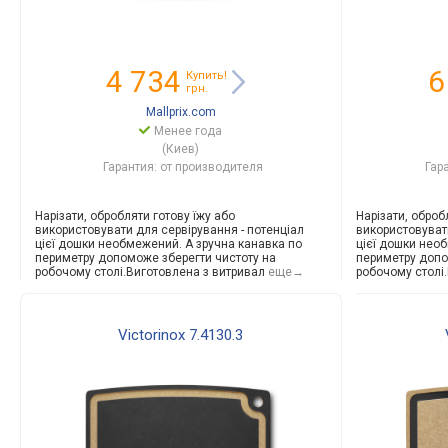
4 734
6
Купить!
грн.
Mallprix.com
Менее года
(Киев)
Гарантия: от производителя
Гар
Нарізати, обробляти готову їжу або
Нарізати, оброб
використовувати для сервірування - потенціал
використовуват
цієї дошки необмежений. А зручна канавка по
цієї дошки нео
периметру допоможе зберегти чистоту на
периметру допо
робочому столі.Виготовле
на з витривал
еще→
робочому столі
Victorinox 7.4130.3