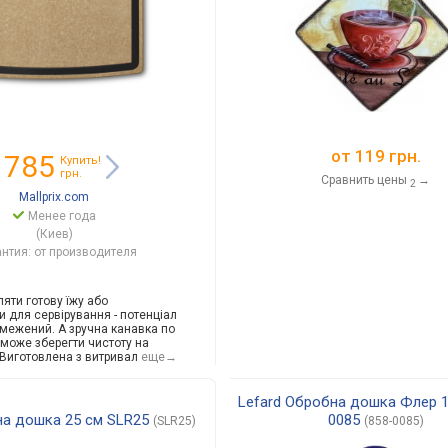
от
119 грн.
 785
Купить!
грн.
Сравнить цены
→
2
Mallprix.com
Менее года
(Киев)
антия: от производителя
ляти готову їжу або
и для сервірування - потенціал
бмежений. А зручна канавка по
може зберегти чистоту на
.Виготовле
на з витривал
еще→
Lefard Обробна дошка Флер 1
а дошка 25 см SLR25
0085
(SLR25)
(858-0085)