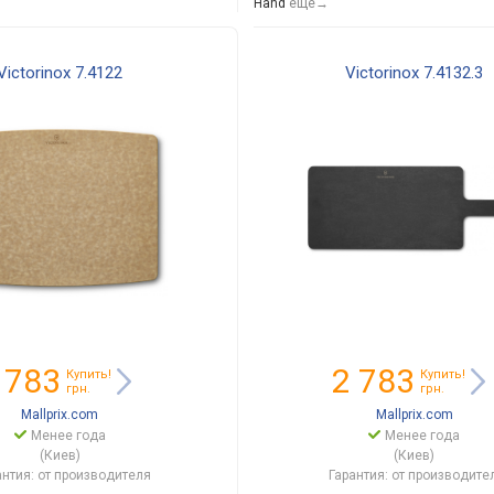
Hand
еще→
Victorinox 7.4122
Victorinox 7.4132.3
 783
2 783
Купить!
Купить!
грн.
грн.
Mallprix.com
Mallprix.com
Менее года
Менее года
(Киев)
(Киев)
антия: от производителя
Гарантия: от производите