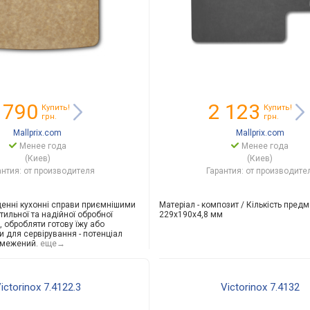
 790
2 123
Купить!
Купить!
грн.
грн.
Mallprix.com
Mallprix.com
Менее года
Менее года
(Киев)
(Киев)
антия: от производителя
Гарантия: от производите
денні кухонні справи приємнішими
Матеріал - композит / Кількість предмет
ильної та надійної обробної
229x190x4,8 мм
, обробляти готову їжу або
и для сервірування - потенціал
бмежений.
еще→
ictorinox 7.4122.3
Victorinox 7.4132