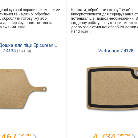
денні кухонні справи приємнішими
Нарізати, обробляти готову їжу або
ильної та надійної обробної
використовувати для сервірування ст
, обробляти готову їжу або
потенціал цієї дошки необмежений. З
и для сервірування - потенціал
щоденну роботу на кухні приємнішою
бмежений.
еще→
допомогою стильної обробної дошки с
Hand
еще→
 Дошка для піци Epicurean L
7.4134
Victorinox 7.4128
(7.4134)
 467
4 734
Купить!
Купить!