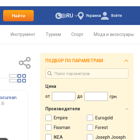
RU
Найти
Украина
Войти
о
Инструмент
Туризм
Спорт
Мода и аксессуары
ПОДБОР ПО ПАРАМЕТРАМ
Цена
от
до
грн.
picurean
.3)
Производители
Empire
Eurogold
Fissman
Forest
IKEA
Joseph Joseph