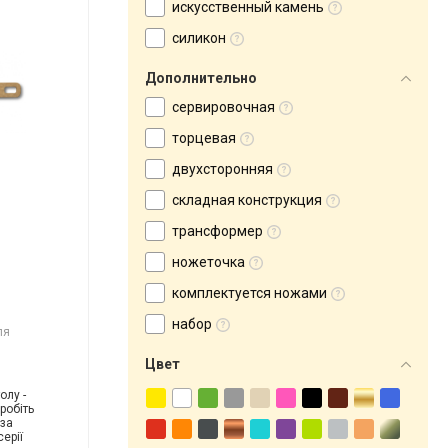
искусственный камень
силикон
Дополнительно
сервировочная
торцевая
двухсторонняя
складная конструкция
трансформер
ножеточка
комплектуется ножами
набор
ля
Цвет
олу -
робіть
 за
ерії