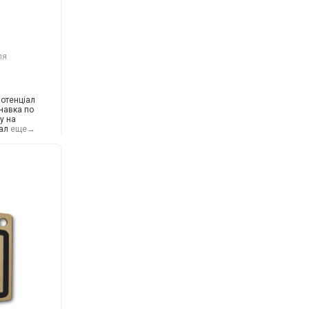
ля
потенціал
навка по
у на
ал
еще→