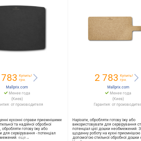
 783
2 783
Купить!
Купить!
грн.
грн.
Mallprix.com
Mallprix.com
Менее года
Менее года
(Киев)
(Киев)
антия: от производителя
Гарантия: от производите
денні кухонні справи приємнішими
Нарізати, обробляти готову їжу або
ильної та надійної обробної
використовувати для сервірування ст
, обробляти готову їжу або
потенціал цієї дошки необмежений. З
и для сервірування - потенціал
щоденну роботу на кухні приємнішою
бмежений.
еще→
допомогою стильної обробної дошки с