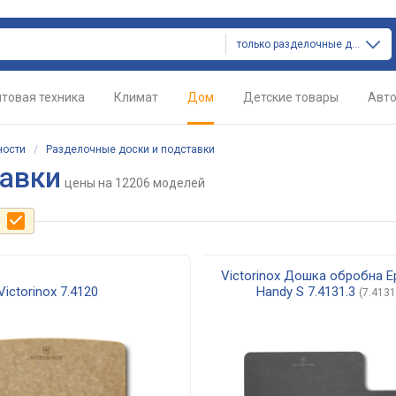
только разделочные доски и подставки
товая техника
Климат
Дом
Детские товары
Авт
ности
/
Разделочные доски и подставки
тавки
цены
на 12206 моделей
е
Victorinox Дошка обробна E
Victorinox 7.4120
Handy S 7.4131.3
(7.4131