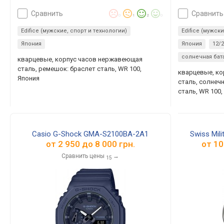
сравнить
сравнить
0
1
2
0
Edifice (мужские, спорт и технологии)
Edifice (мужск
Япония
Япония
12/
солнечная бат
кварцевые, корпус часов нержавеющая
сталь, ремешок: браслет сталь, WR 100,
кварцевые, к
Япония
сталь, солнеч
сталь, WR 100,
Casio G-Shock GMA-S2100BA-2A1
Swiss Mil
от
2 950
до
8 000
грн.
от
10
Сравнить цены
→
15