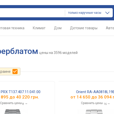
только наручные часы
товая техника
Климат
Дом
Детские товары
Авт
ферблатом
цены
на 3596 моделей
краине
PRX T137.407.11.041.00
Orient RA-AA0818L19
 895
до
40 220
грн.
от
14 650
до
36 094
г
Сравнить цены
→
Сравнить цены
→
8
16