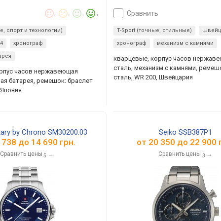
сравнить
0
0
0
3
ие, спорт и технологии)
T-Sport (точные, стильные)
Швейц
24
хронограф
хронограф
механизм с камнями
арея
кварцевые, корпус часов нержав
сталь, механизм с камнями, ремеш
орпус часов нержавеющая
сталь, WR 200, Швейцария
ная батарея, ремешок: браслет
 Япония
itary by Chrono SM30200.03
Seiko SSB387P1
 738
до
14 690
грн.
от
20 350
до
22 900
г
Сравнить цены
→
Сравнить цены
→
5
3