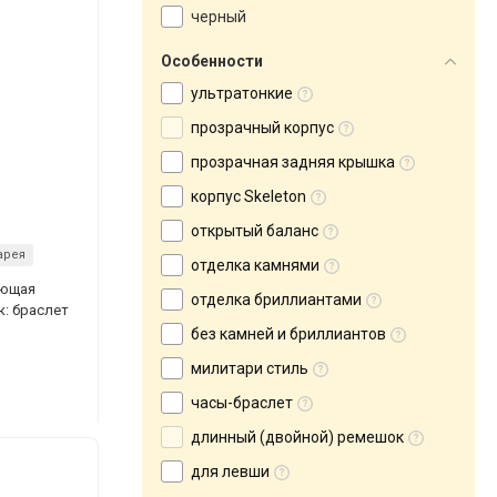
черный
Особенности
ультратонкие
прозрачный корпус
прозрачная задняя крышка
корпус Skeleton
открытый баланс
арея
отделка камнями
еющая
отделка бриллиантами
к: браслет
без камней и бриллиантов
милитари стиль
часы-браслет
длинный (двойной) ремешок
для левши