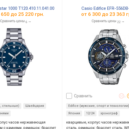
tar 1000 T120.410.11.041.00
Casio Edifice EFR-556DB
 650
до
25 220
грн.
от
6 300
до
23 363
г
Сравнить цены
→
Сравнить цены
→
6
22
сравнить
0
е, стильные)
Швейцария
Edifice (мужские, спорт и технологии
мнями
Япония
12/24
хронограф
орпус часов нержавеющая
кварцевые, корпус часов нержав
зм с камнями, ремешок: браслет
сталь, ремешок: браслет сталь, WR