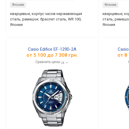
Япония
Япония
кварцевые, корпус часов нержавеющая
кварцевые, к
сталь, ремешок: браслет сталь, WR 100,
сталь, ремешок
Япония
Япония
Casio Edifice EF-129D-2A
Casio
от
5 100
до
7 308
грн.
от
8
Сравнить цены
→
24