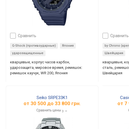
сравнить
сравнить
G-Shock (противоударные)
Япония
by Chrono (кр
ударозащищенные
Швейцария
кварцевые, корпус часов карбон,
кварцевые, к
ударозащита, мировое время, ремешок:
сталь, ремешок
ремешок каучук, WR 200, Япония
Швейцария
Seiko SRPE33K1
Casi
от
30 500
до
33 800
грн.
от
7
Сравнить цены
→
3