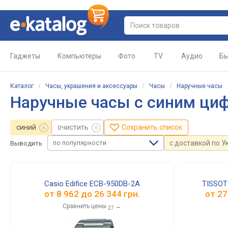
Гаджеты
Компьютеры
Фото
TV
Аудио
Бы
Каталог
/
Часы, украшения и аксессуары
/
Часы
/
Наручные часы
Наручные часы с синим ци
синий
очистить
Сохранить список
по популярности
с доставкой по У
Выводить
Casio Edifice ECB-950DB-2A
TISSOT 
от
8 962
до
26 344
грн.
от
27
Сравнить цены
→
27