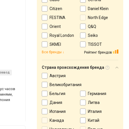
Citizen
Daniel Klein
FESTINA
North Edge
Orient
Q&Q
Royal London
Seiko
SKMEI
TISSOT
Все бренды
Рейтинг брендов
Страна происхождения бренда
дзавод
Австрия
Великобритания
ус часов
Бельгия
Германия
амнями,
Япония
Дания
Литва
Испания
Италия
Канада
Китай