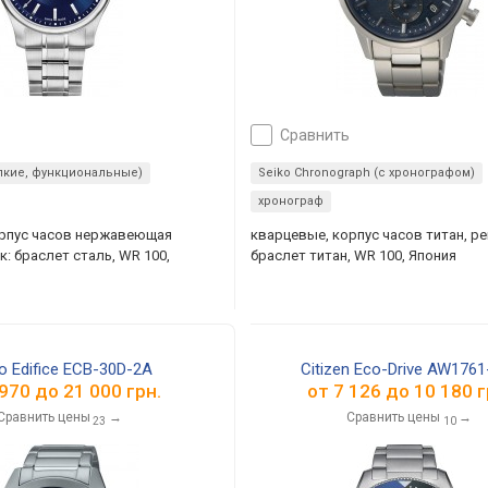
сравнить
епкие, функциональные)
Seiko Chronograph (с хронографом)
хронограф
орпус часов нержавеющая
кварцевые, корпус часов титан, р
: браслет сталь, WR 100,
браслет титан, WR 100, Япония
o Edifice ECB-30D-2A
Citizen Eco-Drive AW1761
 970
до
21 000
грн.
от
7 126
до
10 180
г
Сравнить цены
→
Сравнить цены
→
23
10