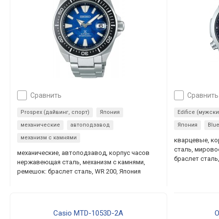
сравнить
сравнить
Prospex (дайвинг, спорт)
Япония
Edifice (мужск
механические
автоподзавод
Япония
Blu
механизм с камнями
кварцевые, к
сталь, мировое
механические, автоподзавод, корпус часов
браслет сталь
нержавеющая сталь, механизм с камнями,
ремешок: браслет сталь, WR 200, Япония
Casio MTD-1053D-2A
O