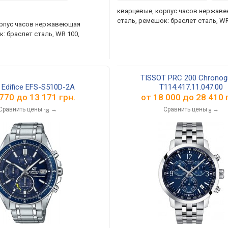
кварцевые, корпус часов нержав
сталь, ремешок: браслет сталь, WR
орпус часов нержавеющая
: браслет сталь, WR 100,
TISSOT PRC 200 Chronog
 Edifice EFS-S510D-2A
T114.417.11.047.00
 770
до
13 171
грн.
от
18 000
до
28 410
г
Сравнить цены
→
Сравнить цены
→
18
8