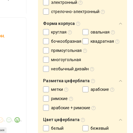
электронный
стрелочно-электронный
Форма корпуса
круглая
овальная
н.
бочкообразная
квадратная
прямоугольная
многоугольная
необычный дизайн
Разметка циферблата
метки
арабские
римские
арабские + римские
Цвет циферблата
0
0
1
белый
бежевый
ния