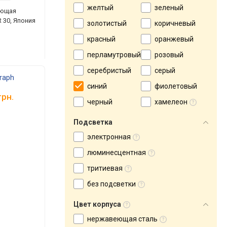
желтый
зеленый
еющая
 30, Япония
золотистый
коричневый
красный
оранжевый
перламутровый
розовый
серебристый
серый
raph
синий
фиолетовый
рн.
черный
хамелеон
Подсветка
электронная
люминесцентная
тритиевая
без подсветки
Цвет корпуса
нержавеющая сталь