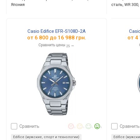
Япония
сталь, WR 300
Casio Edifice EFR-S108D-2A
Casi
от
6 800
до
16 988
грн.
от
4
Сравнить цены
→
25
сравнить
сравнить
0
0
0
1
Edifice (мужские, спорт и технологии)
Edifice (мужск