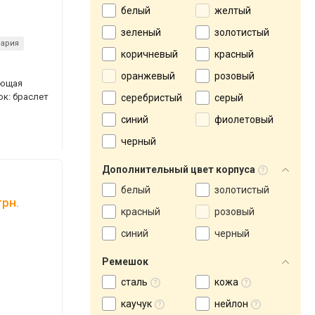
белый
желтый
зеленый
золотистый
ария
коричневый
красный
оранжевый
розовый
еющая
ок: браслет
серебристый
серый
синий
фиолетовый
черный
Дополнительный цвет корпуса
белый
золотистый
рн.
красный
розовый
синий
черный
Ремешок
сталь
кожа
каучук
нейлон