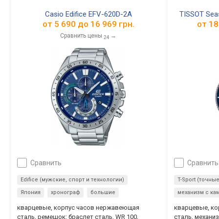
Casio Edifice EFV-620D-2A
TISSOT Seas
от
5 690
до
16 969
грн.
от
18
Сравнить цены
→
24
сравнить
сравнить
Edifice (мужские, спорт и технологии)
T-Sport (точны
Япония
хронограф
большие
механизм с ка
кварцевые, корпус часов нержавеющая
кварцевые, к
сталь, ремешок: браслет сталь, WR 100,
сталь, механи