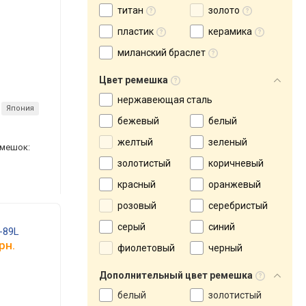
титан
золото
пластик
керамика
миланский браслет
Цвет ремешка
нержавеющая сталь
Япония
бежевый
белый
желтый
зеленый
емешок:
золотистый
коричневый
красный
оранжевый
розовый
серебристый
серый
синий
-89L
рн.
фиолетовый
черный
Дополнительный цвет ремешка
белый
золотистый