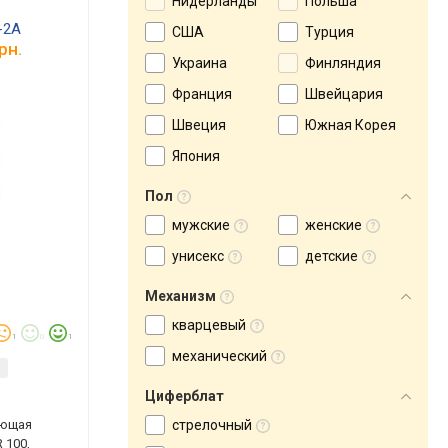
Нидерланды
Польша
-2A
США
Турция
рн.
Украина
Финляндия
Франция
Швейцария
Швеция
Южная Корея
Япония
Пол
мужские
женские
унисекс
детские
Механизм
кварцевый
1
0
1
механический
)
Циферблат
еющая
стрелочный
 100,