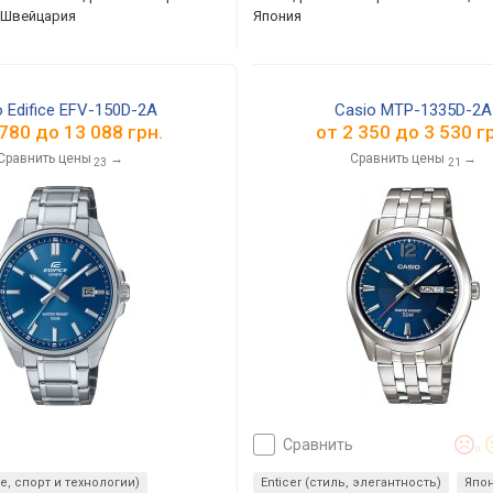
, Швейцария
Япония
o Edifice EFV-150D-2A
Casio MTP-1335D-2A
 780
до
13 088
грн.
от
2 350
до
3 530
гр
Сравнить цены
→
Сравнить цены
→
23
21
сравнить
0
ие, спорт и технологии)
Enticer (стиль, элегантность)
Япо