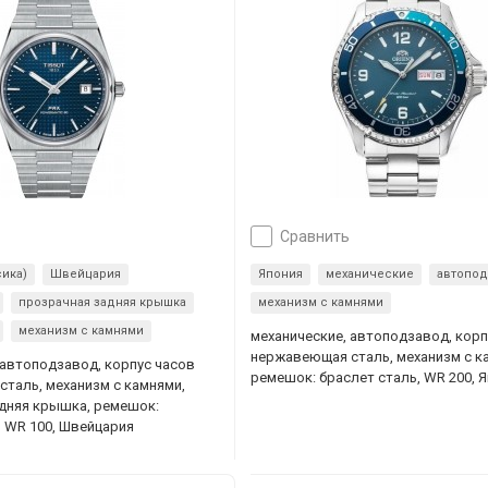
сравнить
сика)
Швейцария
Япония
механические
автопо
прозрачная задняя крышка
механизм с камнями
механизм с камнями
механические, автоподзавод, корп
нержавеющая сталь, механизм с к
 автоподзавод, корпус часов
ремешок: браслет сталь, WR 200, 
таль, механизм с камнями,
дняя крышка, ремешок:
, WR 100, Швейцария