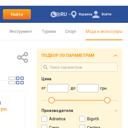
RU
Найти
Украина
Войти
о
Инструмент
Туризм
Спорт
Мода и аксессуары
ПОДБОР ПО ПАРАМЕТРАМ
Цена
от
до
грн.
B
рн.
Производители
Adriatica
Bigotti
Casio
Certina