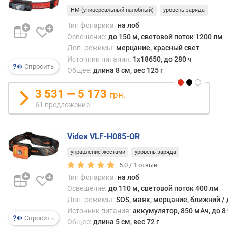
г
спеле
HM (универсальный налобный)
уровень заряда
и
Ещё
Тип фонарика:
на лоб
м
одно
Освещение:
до 150 м, световой поток 1200 лм
преи
о
Доп. режимы:
мерцание, красный свет
—
т
Источник питания:
1х18650, до 280 ч
луч
Спросить
д
Общее:
длина 8 см, вес 125 г
света
о
всегд
р
3 531 — 5 173
будет
грн.
о
напр
61 предложение
г
в
и
ту
х
сторо
Videx VLF-H085-OR
к
куда
управление жестами
уровень заряда
д
повё
е
5.0 /
1
отзыв
Ваша
ш
Тип фонарика:
на лоб
голов
е
Освещение:
до 110 м, световой поток 400 лм
По
в
функ
Доп. режимы:
SOS, маяк, мерцание, ближний / 
ы
нало
Источник питания:
аккумулятор, 850 мАч, до 8 
м
Спросить
срав
Общее:
длина 5 см, вес 72 г