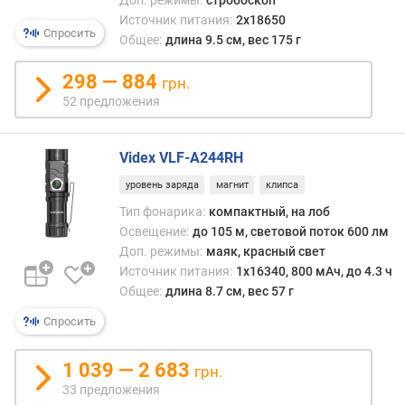
д
Источник питания:
2x18650
л
Спросить
Общее:
длина 9.5 см, вес 175 г
о
ж
298 — 884
е
грн.
н
52 предложения
и
й
Videx VLF-A244RH
уровень заряда
магнит
клипса
п
и
Тип фонарика:
компактный, на лоб
к
Освещение:
до 105 м, световой поток 600 лм
о
Доп. режимы:
маяк, красный свет
в
Источник питания:
1x16340, 800 мАч, до 4.3 ч
ы
Общее:
длина 8.7 см, вес 57 г
й
Спросить
с
в
е
1 039 — 2 683
грн.
т
33 предложения
о