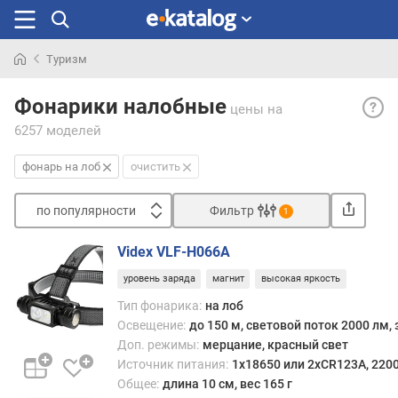
Туризм
Искали
Фона
раньше
Фонарики налобные
цены
на
на
6257 моделей
лоб
— фон
фонарь на лоб
очистить
расс
на
по популярности
Фильтр
ноше
1
на
Сортировать
голов
Videx VLF-H066A
п
имею
уровень заряда
магнит
высокая яркость
о
небо
п
разм
Тип фонарика:
на лоб
о
и
Освещение:
до 150 м, световой поток 2000 лм, 
п
закр
Доп. режимы:
мерцание, красный свет
у
при
Источник питания:
1x18650 или 2xCR123A, 2200
л
помо
Общее:
длина 10 см, вес 165 г
я