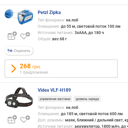
б
о
Petzl Zipka
т
ы
Тип фонарика:
на лоб
(
Освещение:
до 55 м, световой поток 100 лм
р
Источник питания:
3xAAA, до 180 ч
е
Общее:
вес 68 г
ж
и
Спросить
м
L
268
грн.
o
w
1 предложение
)
(
Videx VLF-H189
ч
)
управление жестами
уровень заряда
Тип фонарика:
на лоб
д
Освещение:
до 185 м, световой поток 600 лм
л
Доп. режимы:
маяк, ближний / дальний свет, 
и
н
Источник питания:
аккумулятор, 1800 мАч, до 