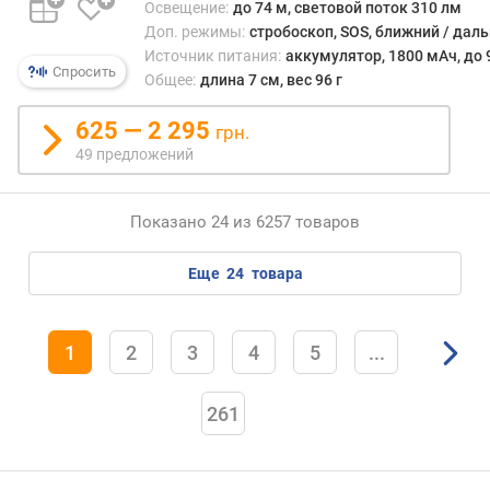
я
Освещение:
до 74 м, световой поток 310 лм
д
Доп. режимы:
стробоскоп, SOS, ближний / даль
к
Источник питания:
аккумулятор, 1800 мАч, до 
и
Спросить
Общее:
длина 7 см, вес 96 г
к
625 — 2 295
грн.
р
49 предложений
е
п
л
Показано 24 из 6257 товаров
е
н
и
еще
24
товара
е
в
1
2
3
4
5
...
л
а
г
261
о
з
а