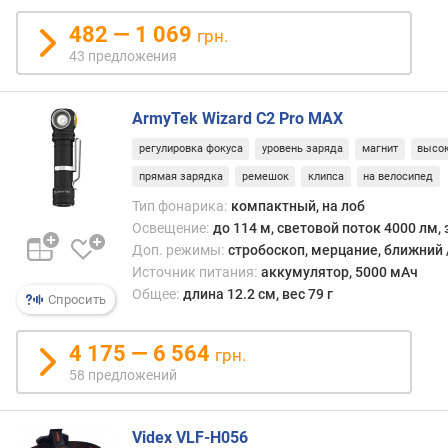
с
п
ручн
482 — 1 069
грн.
о
комп
43 предложения
о
моде
т
з
ArmyTek Wizard C2 Pro MAX
ы
в
регулировка фокуса
уровень заряда
магнит
высок
а
прямая зарядка
ремешок
клипса
на велосипед
м
Тип фонарика:
компактный, на лоб
Освещение:
до 114 м, световой поток 4000 лм, 
п
о
Доп. режимы:
стробоскоп, мерцание, ближний 
д
Источник питания:
аккумулятор, 5000 мАч
а
Общее:
длина 12.2 см, вес 79 г
Спросить
т
е
4 175 — 6 564
грн.
д
58 предложений
о
б
а
Videx VLF-H056
в