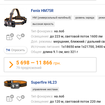
в
о
Fenix HM75R
й
HM (универсальный налобный)
уровень заряда
режи
п
о
высокая яркость
т
Тип фонарика:
на лоб
о
Освещение:
до 223 м, световой поток 1600 лм
к
Доп. режимы:
мерцание, ближний / дальний св
(
Источник питания:
1х18650 или 1х21700, 3400 м
л
Спросить
Общее:
длина 9.1 см, вес 321 г
м
)
5 698 — 11 866
грн.
79 предложений
д
а
л
Superfire HL23
ь
н
управление жестами
о
Тип фонарика:
на лоб
с
Освещение:
до 120 м, световой поток 220 лм
т