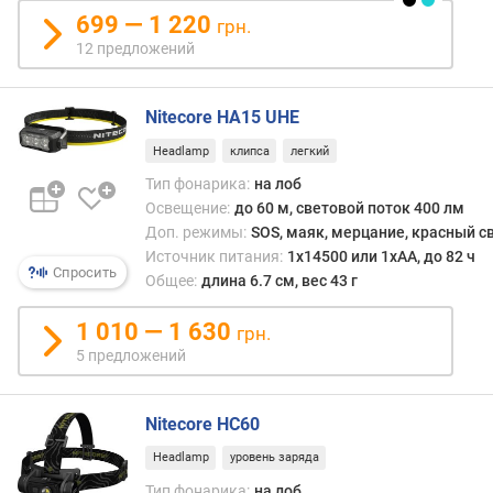
й
699 — 1 220
грн.
я
12 предложений
р
к
о
Nitecore HA15 UHE
с
Headlamp
клипса
легкий
т
и
Тип фонарика:
на лоб
Освещение:
до 60 м, световой поток 400 лм
и
Доп. режимы:
SOS, маяк, мерцание, красный с
с
Источник питания:
1x14500 или 1xAA, до 82 ч
т
Спросить
Общее:
длина 6.7 см, вес 43 г
о
ч
1 010 — 1 630
грн.
н
5 предложений
и
к
п
Nitecore HC60
и
т
Headlamp
уровень заряда
а
Тип фонарика:
на лоб