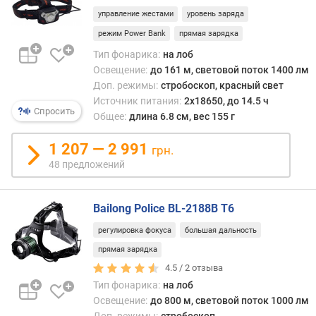
л
управление жестами
уровень заряда
е
режим Power Bank
прямая зарядка
н
и
Тип фонарика:
на лоб
я
Освещение:
до 161 м, световой поток 1400 лм
Доп. режимы:
стробоскоп, красный свет
п
Источник питания:
2x18650, до 14.5 ч
о
Спросить
Общее:
длина 6.8 см, вес 155 г
к
о
1 207 — 2 991
грн.
л
48 предложений
и
ч
е
Bailong Police BL-2188B T6
с
т
регулировка фокуса
большая дальность
в
прямая зарядка
у
4.5 /
2
отзыва
п
Тип фонарика:
на лоб
р
Освещение:
до 800 м, световой поток 1000 лм
е
Доп. режимы:
стробоскоп