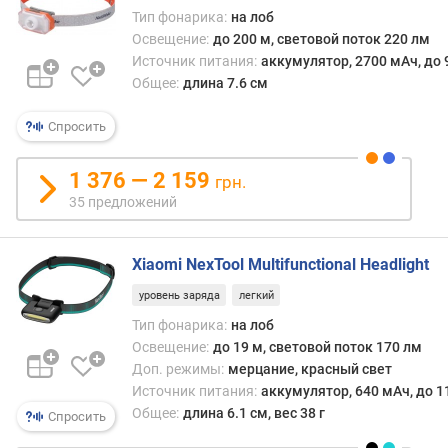
е
Тип фонарика:
на лоб
н
Освещение:
до 200 м, световой поток 220 лм
и
Источник питания:
аккумулятор, 2700 мАч, до 
я
Общее:
длина 7.6 см
(
з
Спросить
а
с
в
1 376 — 2 159
грн.
е
35 предложений
т
)
(
Xiaomi NexTool Multifunctional Headlight
°
уровень заряда
легкий
)
Тип фонарика:
на лоб
у
Освещение:
до 19 м, световой поток 170 лм
р
Доп. режимы:
мерцание, красный свет
о
Источник питания:
аккумулятор, 640 мАч, до 1
в
Общее:
длина 6.1 см, вес 38 г
Спросить
н
е