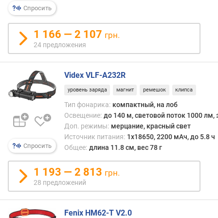
элас
р
Спросить
реме
н
подс
о
по
1 166 — 2 107
грн.
с
разме
24 предложения
т
Глав
и
преи
таког
Videx VLF-A232R
о
фона
т
уровень заряда
магнит
ремешок
клипса
явля
д
своб
Тип фонарика:
компактный, на лоб
е
руки,
Освещение:
до 140 м, световой поток 1000 лм, 
ш
что
Доп. режимы:
мерцание, красный свет
е
може
Источник питания:
1х18650, 2200 мАч, до 5.8 ч
в
приго
Спросить
Общее:
длина 11.8 см, вес 78 г
ы
напри
х
при
1 193 — 2 813
к
грн.
езде
д
28 предложений
на
о
вело
р
или
о
Fenix HM62-T V2.0
в