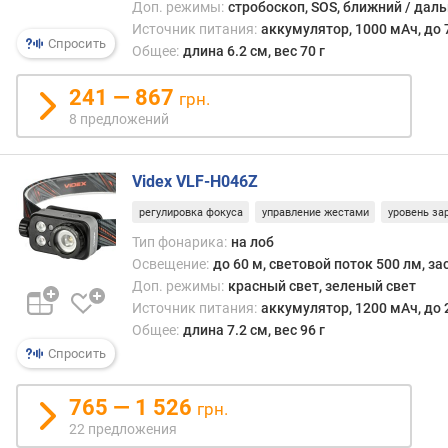
Доп. режимы:
стробоскоп, SOS, ближний / даль
ь
Источник питания:
аккумулятор, 1000 мАч, до 
о
Спросить
с
Общее:
длина 6.2 см, вес 70 г
в
е
241 — 867
грн.
щ
8 предложений
е
н
и
Videx VLF-H046Z
я
регулировка фокуса
управление жестами
уровень за
(
м
Тип фонарика:
на лоб
)
Освещение:
до 60 м, световой поток 500 лм, зас
Доп. режимы:
красный свет, зеленый свет
в
Источник питания:
аккумулятор, 1200 мАч, до 
р
Общее:
длина 7.2 см, вес 96 г
е
Спросить
м
я
765 — 1 526
р
грн.
а
22 предложения