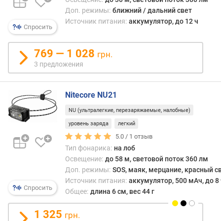
ж
Доп. режимы:
ближний / дальний свет
и
Источник питания:
аккумулятор, до 12 ч
Спросить
м
H
i
769 — 1 028
грн.
g
3 предложения
h
)
(
Nitecore NU21
ч
NU (ультралегкие, перезаряжаемые, налобные)
)
уровень заряда
легкий
в
5.0 /
1
отзыв
р
Тип фонарика:
на лоб
е
Освещение:
до 58 м, световой поток 360 лм
м
Доп. режимы:
SOS, маяк, мерцание, красный с
я
Источник питания:
аккумулятор, 500 мАч, до 8 
з
Спросить
Общее:
длина 6 см, вес 44 г
а
р
1 325
я
грн.