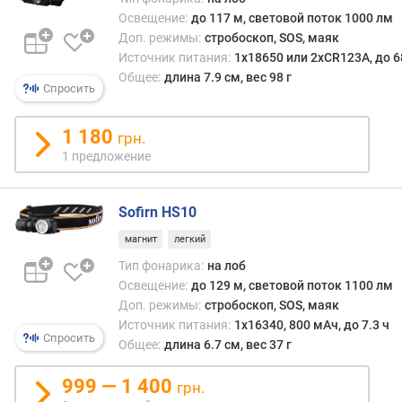
н
Освещение:
до 117 м, световой поток 1000 лм
и
Доп. режимы:
стробоскоп, SOS, маяк
я
Источник питания:
1x18650 или 2xCR123A, до 6
Общее:
длина 7.9 см, вес 98 г
е
Спросить
м
к
1 180
грн.
о
1 предложение
с
т
ь
Sofirn HS10
а
к
магнит
легкий
к
Тип фонарика:
на лоб
у
Освещение:
до 129 м, световой поток 1100 лм
м
Доп. режимы:
стробоскоп, SOS, маяк
у
Источник питания:
1x16340, 800 мАч, до 7.3 ч
л
Спросить
Общее:
длина 6.7 см, вес 37 г
я
т
999 — 1 400
о
грн.