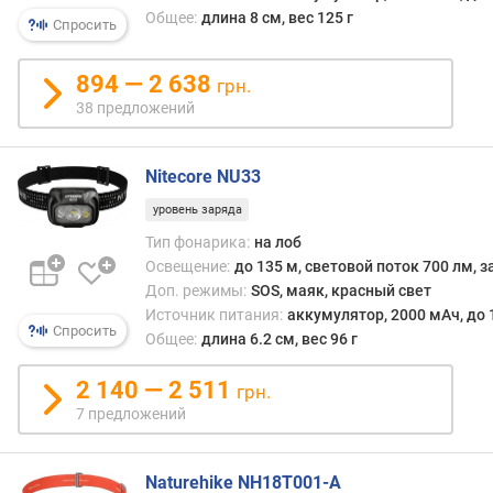
а
Общее:
длина 8 см, вес 125 г
Спросить
(
с
894 — 2 638
грн.
м
38 предложений
)
в
Nitecore NU33
е
с
уровень заряда
(
Тип фонарика:
на лоб
г
Освещение:
до 135 м, световой поток 700 лм, з
)
Доп. режимы:
SOS, маяк, красный свет
у
Источник питания:
аккумулятор, 2000 мАч, до 
Спросить
г
Общее:
длина 6.2 см, вес 96 г
о
л
2 140 — 2 511
грн.
с
7 предложений
в
е
ч
Naturehike NH18T001-A