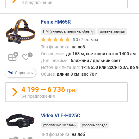
д
3 предложения
к
и
Fenix HM65R
(
ч
HM (универсальный налобный)
уровень заряда
)
5.0 /
2
отзыва
Тип фонарика:
на лоб
U
Освещение:
до 163 м, световой поток 1400 лм
S
B
Доп. режимы:
ближний / дальний свет
-
Источник питания:
1x18650 или 2xCR123A, до 9
Спросить
п
Общее:
длина 8 см, вес 70 г
о
р
4 199 — 6 736
грн.
т
54 предложения
д
л
я
Videx VLF-H025C
з
управление жестами
уровень заряда
а
р
Тип фонарика:
на лоб