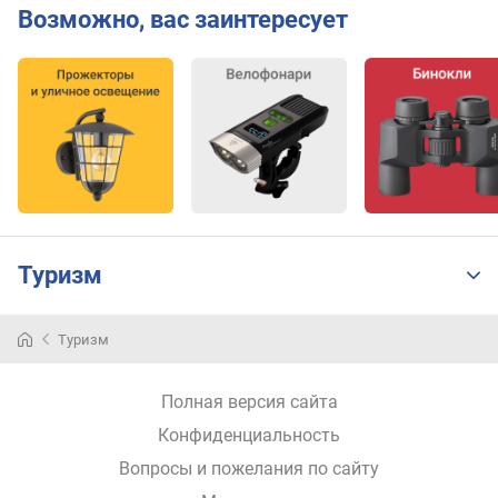
щ
Возможно, вас заинтересует
и
т
а
г
а
р
а
н
т
и
Туризм
я
п
р
Туризм
Цены
о
на
и
Полная версия сайта
з
фонарики
в
налобные
Конфиденциальность
о
Вопросы и пожелания по сайту
Название
Цена
д
фонарика