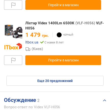
Перейти в магазин
Ліхтар Videx 1400Lm 6500K
(VLF-H056)
VLF-
H056
1 479
грн.
Itbox.ua
С нами 8 лет
(Киев)
Перейти в магазин
eще
20
предложений
Обсуждение
2
Вопрос-ответ по Videx VLF-H056