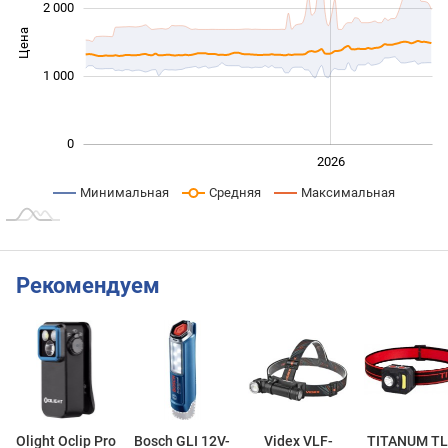
2 000
Цена
1 000
1 000
0
2024
2025
2028
2026
L
Минимальная
Средняя
Максимальная
Рекомендуем
Olight Oclip Pro
Bosch GLI 12V-
Videx VLF-
TITANUM TL