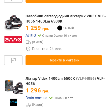
Налобний світлодіодний ліхтарик VIDEX VLF-
H056 1400Lm 6500K
1 259
грн.
АЛЛО
С нами более 10-ти лет
(Киев)
Гарантия: 24 мес.
Перейти в магазин
Ліхтар Videx 1400Lm 6500K
(VLF-H056)
VLF-
H056
1 296
грн.
Brain.com.ua
С нами 8 лет
(Киев)