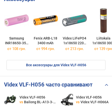
Samsung
Fenix ARB-L18
Videx LiFePO4
Liitokala
INR18650-35E
3400 mAh
1x18650 2200
1x18650 30
3500 mAh 10 A
mAh
mAh Brow
от 108 грн.
от 994 грн.
от 213 грн.
от 139 грн
Все аксессуары для Videx VLF-H056
Videx VLF-H056 часто сравнивают
Videx VLF-H056
Videx VLF-H056
vs
Bailong BL-A13-3-P360
vs
Videx VLF-H066A