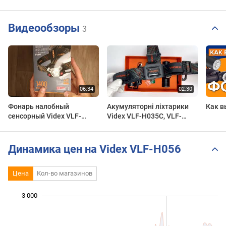
Видеообзоры
3
Фонарь налобный
Акумуляторні ліхтарики
Как в
сенсорный Videx VLF-
Videx VLF-H035C, VLF-
H056, аккумуляторы
H055D, VLF-H065A, VLF-
18650, USB Type C
H056
Динамика цен на Videx VLF-H056
Цена
Кол-во магазинов
3 000
 000
 000
 500
 000
-500
500