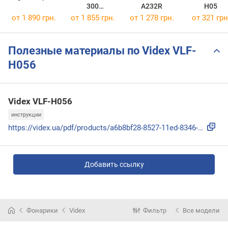
300
A232R
H05
(06014A1000)
от 1 890 грн.
от 1 855 грн.
от 1 278 грн.
от 321 грн
Полезные материалы по Videx VLF-
H056
Videx VLF-H056
инструкции
https://videx.ua/pdf/products/a6b8bf28-8527-11ed-8346-78e7d...
Добавить ссылку
Фонарики
Videx
Фильтр
Все модели