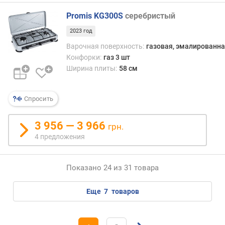
р
г
Promis KG300S
серебристый
о
2023 год
п
Варочная поверхность:
газовая, эмалированна
о
Конфорки:
газ 3 шт
т
р
Ширина плиты:
58 см
е
б
Спросить
л
е
н
3 956 — 3 966
грн.
и
4 предложения
я
м
Показано 24 из 31 товара
о
щ
еще
7
товаров
н
о
с