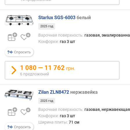
л
е
н
Starlux SGS-6003
белый
и
2025 год
я
Варочная поверхность:
газовая, эмалированна
п
Конфорки:
газ 3 шт
о
к
Спросить
о
л
1 080 — 11 762
грн.
и
6 предложений
ч
е
с
Zilan ZLN8472
нержавейка
т
в
2025 год
у
Варочная поверхность:
газовая, нержавеющая
п
Конфорки:
газ 3 шт
р
Ширина плиты:
71 см
е
Спросить