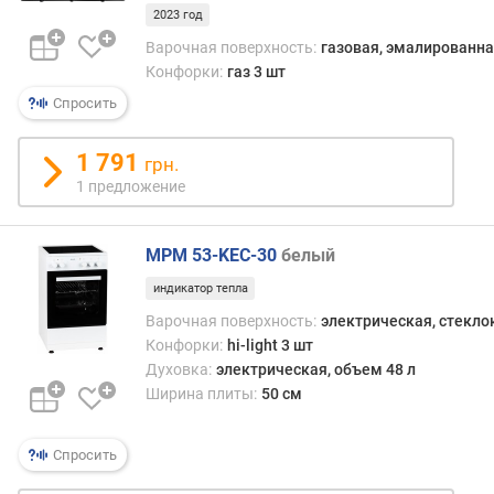
я
2023 год
т
е
Варочная поверхность:
газовая, эмалированна
м
Конфорки:
газ 3 шт
п
Спросить
е
р
1 791
грн.
а
1 предложение
т
у
р
MPM 53-KEC-30
белый
а
(
индикатор тепла
°
Варочная поверхность:
электрическая, стекл
C
Конфорки:
hi-light 3 шт
)
Духовка:
электрическая, объем 48 л
к
Ширина плиты:
50 см
о
л
Спросить
-
в