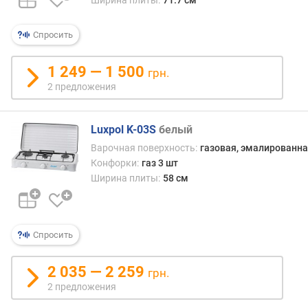
о
н
Спросить
ф
о
1 249 — 1 500
р
грн.
к
2 предложения
и
(
к
Luxpol K-03S
белый
В
Варочная поверхность:
газовая, эмалированна
т
Конфорки:
газ 3 шт
)
Ширина плиты:
58 см
к
л
а
Спросить
с
с
2 035 — 2 259
э
грн.
н
2 предложения
е