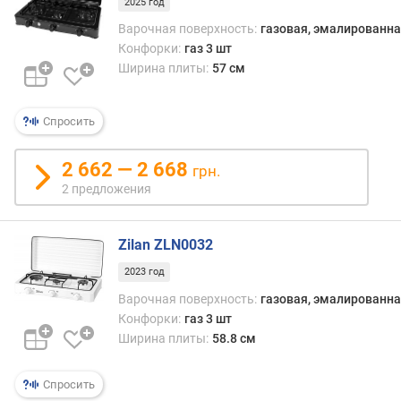
2025 год
(
Варочная поверхность:
газовая, эмалированна
л
Конфорки:
газ 3 шт
)
Ширина плиты:
57 см
м
и
Спросить
н
и
м
2 662 — 2 668
грн.
а
2 предложения
л
ь
н
Zilan ZLN0032
а
2023 год
я
т
Варочная поверхность:
газовая, эмалированна
е
Конфорки:
газ 3 шт
м
Ширина плиты:
58.8 см
п
е
Спросить
р