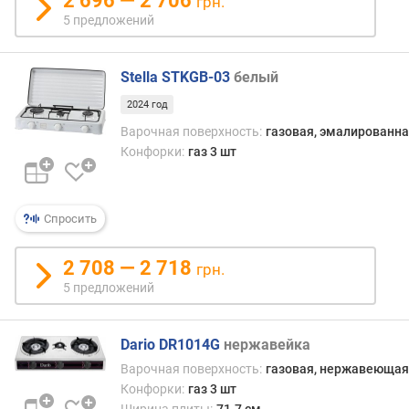
2 696 — 2 706
грн.
(
5 предложений
к
В
т
Stella STKGB-03
белый
)
2024 год
м
Варочная поверхность:
газовая, эмалированна
о
Конфорки:
газ 3 шт
щ
н
о
с
Спросить
т
ь
2 708 — 2 718
грн.
б
5 предложений
о
л
ь
Dario DR1014G
нержавейка
ш
о
Варочная поверхность:
газовая, нержавеющая
й
Конфорки:
газ 3 шт
к
Ширина плиты:
71.7 см