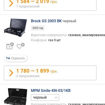
ц
1 584 — 2 019
грн.
ы
7 предложений
к
о
Brock GS 2003 BK
черный
л
2023 год
-
в
Варочная поверхность:
газовая, эмалированна
о
Конфорки:
газ 3 шт
к
о
н
Спросить
ф
о
р
1 780 — 1 899
грн.
о
2 предложения
к
м
MPM Smile-KN-03/1KB
о
белый
щ
н
Варочная поверхность:
газовая, эмалированна