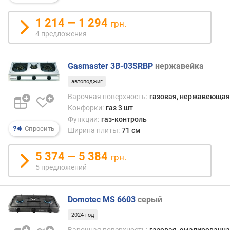
конф
р
как
н
1 214 — 1 294
прави
грн.
о
умен
4 предложения
с
мощн
т
и
и
разме
Gasmaster 3B-03SRBP
нержавейка
Втор
автоподжиг
о
—
т
Варочная поверхность:
газовая, нержавеющая
это
д
модел
Конфорки:
газ 3 шт
е
имею
Функции:
газ-контроль
ш
Спросить
духов
Ширина плиты:
71 см
е
и
в
сход
5 374 — 5 384
грн.
ы
по
5 предложений
х
разм
к
с
д
клас
Domotec MS 6603
серый
о
четы
р
2024 год
одна
о
по