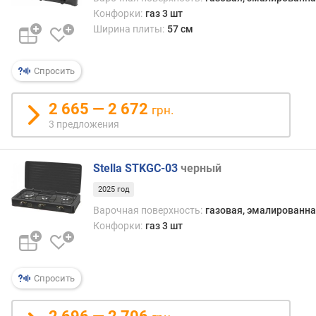
о
Конфорки:
газ 3 шт
с
Ширина плиты:
57 см
т
ь
м
Спросить
а
л
2 665 — 2 672
грн.
е
3 предложения
н
ь
к
Stella STKGC-03
черный
о
й
2025 год
к
Варочная поверхность:
газовая, эмалированна
о
Конфорки:
газ 3 шт
н
ф
о
р
Спросить
к
и