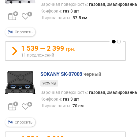
(
Варочная поверхность:
газовая, эмалированна
ш
Конфорки:
газ 3 шт
т
Ширина плиты:
57.5 см
)
Спросить
к
о
л
1 539 — 2 399
грн.
-
11 предложений
в
о
с
SOKANY SK-07003
черный
т
2025 год
е
к
Варочная поверхность:
газовая, эмалированна
о
Конфорки:
газ 3 шт
л
Ширина плиты:
70 см
д
в
Спросить
е
р