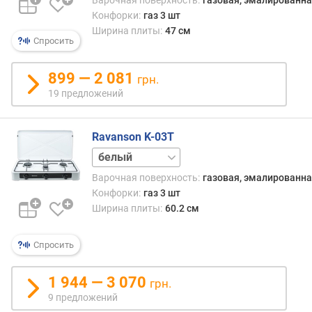
Варочная поверхность:
газовая, эмалированна
г
каким
Конфорки:
газ 3 шт
и
то
Ширина плиты:
47 см
м
сооб
Спросить
прои
о
лишё
899 — 2 081
грн.
т
одно
д
19 предложений
конф
о
р
Ravanson K-03T
о
г
коричневый
и
черный
Варочная поверхность:
газовая, эмалированна
х
Конфорки:
газ 3 шт
к
Ширина плиты:
60.2 см
д
е
ш
Спросить
е
в
1 944 — 3 070
грн.
ы
9 предложений
м