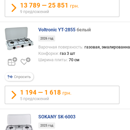
13 789 — 25 851
о
грн.
р
9 предложений
е
ж
и
Voltronic YT-2855
белый
м
2026 год
о
в
Варочная поверхность:
газовая, эмалированна
п
Конфорки:
газ 3 шт
р
Ширина плиты:
70 см
и
г
Спросить
о
т
о
1 194 — 1 618
грн.
в
5 предложений
л
е
н
SOKANY SK-6003
и
2025 год
я