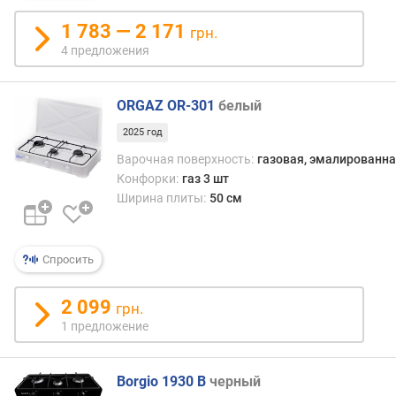
а
т
1 783 — 2 171
грн.
у
4 предложения
р
а
(
ORGAZ OR-301
белый
°
2025 год
C
)
Варочная поверхность:
газовая, эмалированна
Конфорки:
газ 3 шт
м
Ширина плиты:
50 см
а
к
с
Спросить
и
м
2 099
а
грн.
л
1 предложение
ь
н
а
Borgio 1930 B
черный