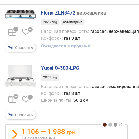
п
Floria ZLN8472
нержавейка
о
о
2023 год
автоподжиг
т
Варочная поверхность:
газовая, нержавеющая
з
Конфорки:
газ 3 шт
ы
в
Ожидается в продаже
Спросить
а
м
Yucel O-300-LPG
п
о
2023 год
д
Варочная поверхность:
газовая, эмалированна
а
Конфорки:
газ 3 шт
т
Ширина плиты:
60.2 см
е
д
Спросить
о
б
а
1 106 — 1 938
грн.
в
14 предложений