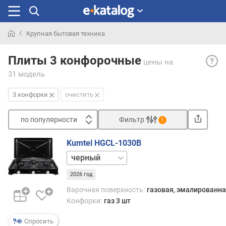
Крупная бытовая техника
Искали
3
раньше
Плиты 3 конфорочные
цены
на
конф
31 модель
— от
редка
3 конфорки
очистить
разн
плит,
по популярности
Фильтр
вклю
1
два
Сортировать
подви
Kumtel HGCL-1030B
п
Перв
белый
о
—
п
это
2026 год
о
двух
Варочная поверхность:
газовая, эмалированна
п
плиты
Конфорки:
газ 3 шт
у
допо
л
треть
Спросить
я