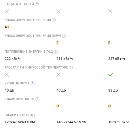
ЗАЩИТА ОТ
ДЕТЕЙ
КЛАСС
ЭНЕРГОПОТРЕБЛЕНИЯ
A+
КЛАСС ЭНЕРГОПОТРЕБЛЕНИЯ
(NEW)
E
E
ПОТРЕБЛЕНИЕ ЭНЕРГИИ В
ГОД
222 кВт*ч
211 кВт*ч
247 кВт*ч
РАБОТА ПРИ МИНУСОВОЙ
ТЕМПЕРАТУРЕ
УРОВЕНЬ
ШУМА
40 дБ
40 дБ
38 дБ
КЛАСС
ШУМНОСТИ
C
C
ГАБАРИТЫ (ВХШХГ)
129х47.5х63.5 см
145.7х54х57.5 см
185x59.5x6