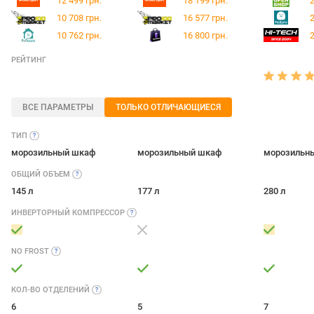
12 499 грн.
18 199 грн.
2
10 708 грн.
16 577 грн.
2
10 762 грн.
16 800 грн.
2
РЕЙТИНГ
ВСЕ ПАРАМЕТРЫ
ТОЛЬКО ОТЛИЧАЮЩИЕСЯ
ТИП
морозильный шкаф
морозильный шкаф
морозильн
ОБЩИЙ
ОБЪЕМ
145 л
177 л
280 л
ИНВЕРТОРНЫЙ
КОМПРЕССОР
NO
FROST
КОЛ-ВО
ОТДЕЛЕНИЙ
6
5
7