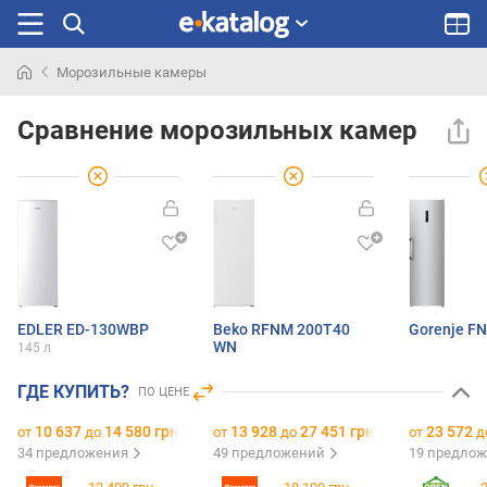
Морозильные камеры
Искали
раньше
Сравнение морозильных камер
EDLER ED-130WBP
Beko RFNM 200T40
Gorenje FN
WN
145 л
ГДЕ КУПИТЬ?
ПО ЦЕНЕ
10 637
14 580 грн.
13 928
27 451 грн.
23 572
от
до
от
до
от
д
34 предложения
49 предложений
19 предло