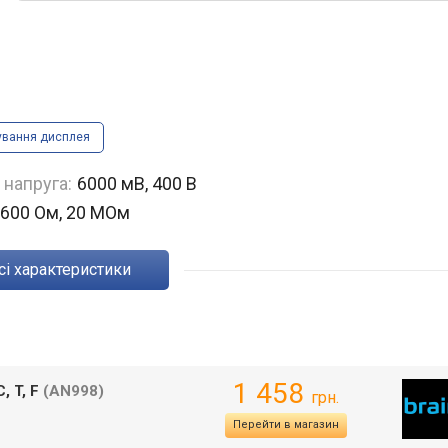
ування дисплея
 напруга:
6000 мВ, 400 В
600 Ом, 20 МОм
Всі характеристики
1 458
, T, F
(AN998)
грн.
Перейти в магазин