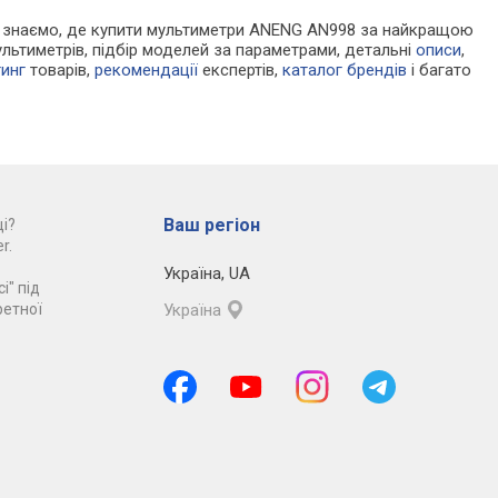
. Ми знаємо, де купити мультиметри ANENG AN998 за найкращою
льтиметрів, підбір моделей за параметрами, детальні
описи
,
тинг
товарів,
рекомендації
експертів,
каталог брендів
і багато
Ваш регіон
і?
r.
Україна
,
UA
і" під
ретної
Україна