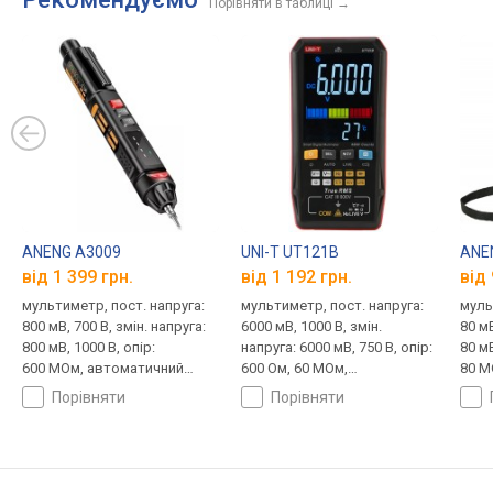
Порівняти в таблиці
→
ANENG A3009
UNI-T UT121B
ANE
від 1 399 грн.
від 1 192 грн.
від 
мультиметр, пост. напруга:
мультиметр, пост. напруга:
муль
800 мВ, 700 В, змін. напруга:
6000 мВ, 1000 В, змін.
80 мВ
800 мВ, 1000 В, опір:
напруга: 6000 мВ, 750 В, опір:
80 мВ
600 МОм, автоматичний
600 Ом, 60 МОм,
80 М
вибір діапазону, true RMS,
автоматичний вибір
діап
порівняти
порівняти
NCV
діапазону, true RMS, NCV