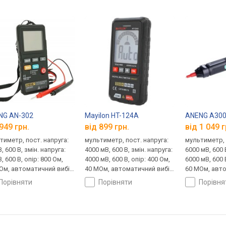
NG AN-302
Mayilon HT-124A
ANENG A30
949 грн.
від 899 грн.
від 1 049 г
тиметр, пост. напруга:
мультиметр, пост. напруга:
мультиметр, 
, 600 В, змін. напруга:
4000 мВ, 600 В, змін. напруга:
6000 мВ, 600 
, 600 В, опір: 800 Ом,
4000 мВ, 600 В, опір: 400 Ом,
6000 мВ, 600 
Ом, автоматичний вибір
40 МОм, автоматичний вибір
60 МОм, авт
азону, true RMS, NCV
діапазону, true RMS, NCV
діапазону, N
порівняти
порівняти
порівн