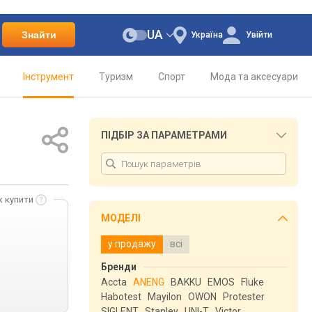
UA
Знайти
Україна
Увійти
Інструмент
Туризм
Спорт
Мода та аксесуари
ПІДБІР ЗА ПАРАМЕТРАМИ
к купити
МОДЕЛІ
у продажу
всі
Бренди
Accta
ANENG
BAKKU
EMOS
Fluke
Habotest
Mayilon
OWON
Protester
SIGLENT
Stanley
UNI-T
Victor