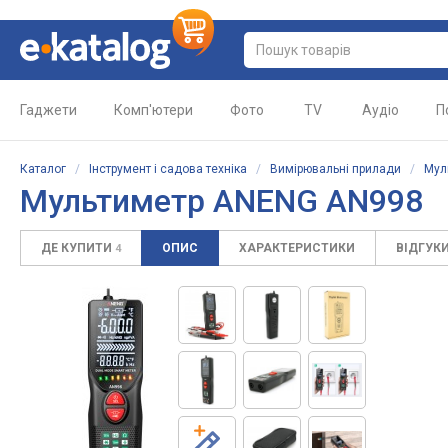
Гаджети
Комп'ютери
Фото
TV
Аудіо
П
Каталог
/
Інструмент і садова техніка
/
Вимірювальні прилади
/
Мул
Мультиметр ANENG AN998
ДЕ КУПИТИ
ОПИС
ХАРАКТЕРИСТИКИ
ВІДГУК
4