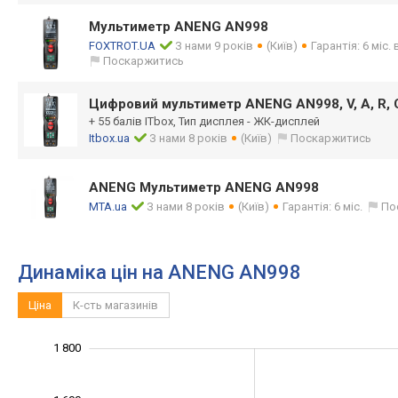
Мультиметр ANENG AN998
FOXTROT.UA
З нами 9 років
(Київ)
Гарантія: 6 міс.
Поскаржитись
Цифровий мультиметр ANENG AN998, V, A, R, C
+ 55 балів ITbox, Тип дисплея - ЖК-дисплей
Itbox.ua
З нами 8 років
(Київ)
Поскаржитись
ANENG Мультиметр ANENG AN998
MTA.ua
З нами 8 років
(Київ)
Гарантія: 6 міс.
По
Динаміка цін на ANENG AN998
Ціна
К-сть магазинів
1 800
1 100
1 300
1 500
2 000
800
900
600