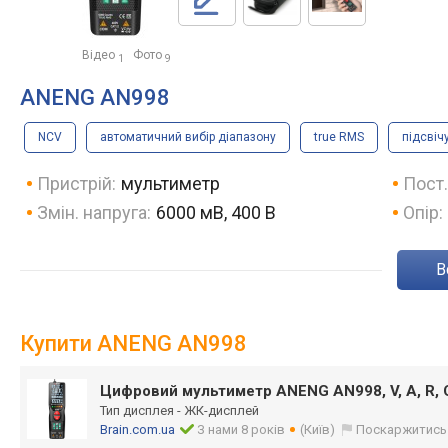
Відео
Фото
1
9
ANENG AN998
NCV
автоматичний вибір діапазону
true RMS
підсвіч
Пристрій:
мультиметр
Пост.
Змін. напруга:
6000 мВ, 400 В
Опір:
Купити ANENG AN998
Цифровий мультиметр ANENG AN998, V, A, R, C
Тип дисплея - ЖК-дисплей
Brain.com.ua
З нами 8 років
(Київ)
Поскаржитись