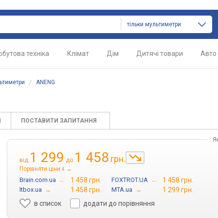
тільки мультиметри
обутова техніка
Клімат
Дім
Дитячі товари
Авто
ьтиметри
/
ANENG
И
ПОСТАВИТИ ЗАПИТАННЯ
Я
1 299
1 458
грн.
від
до
Порівняти ціни
→
4
Brain.com.ua
→
1 458 грн.
FOXTROT.UA
→
1 458 грн.
Itbox.ua
→
1 458 грн.
MTA.ua
→
1 299 грн.
в список
додати до порівняння