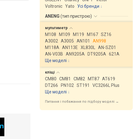
Voltronic
Yato
Усі бренди
ANENG
(
тип пристрою
)
мультиметр
M108
M109
M119
M167
SZ16
A3002
A3005
AN101
AN998
M118A
AN113E
XL830L
AN-SZ01
AN-V03B
AN9205A
DT9205A
621A
Ще моделі
↓
кліщі
CM80
CM81
CM82
MT87
AT619
DT266
PN102
ST191
VC3266L Plus
Ще моделі
↓
Питання і побажання по підбору моделі →