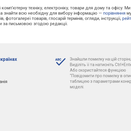
у і комп'ютерну техніку, електроніку, товари для дому та офісу
жна знайти всю необхідну для вибору інформацію —
порівняння
му
в, фотогалереї товарів, глосарій термінів, огляди, інструкції,
рей
ки за письмовою згодою редакції.
 країнах
Знайшли помилку на цій сторінц
Виділіть її та натисніть Ctrl+Ente
Або скористайтеся функцією
"Повідомити про помилку в опис
анія
таблицею з параметрами конк
моделі.