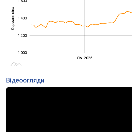
1 600
Середня ціна
1 400
1 000
1 200
1 000
Січ. 2027
Лип.
Січ. 2025
L
Відеоогляди