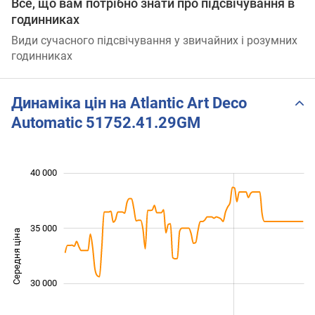
Все, що вам потрібно знати про підсвічування в
годинниках
Види сучасного підсвічування у звичайних і розумних
годинниках
Динаміка цін на Atlantic Art Deco
Automatic 51752.41.29GM
 000
 000
 000
 000
 000
 000
 000
40 000
35 000
Середня ціна
26 000
30 000