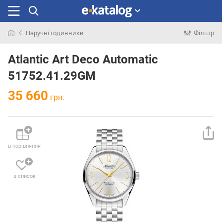
Наручні годинники
Фільтр
Шукали
раніше
Atlantic Art Deco Automatic
51752.41.29GM
35 660
грн.
в порівняння
в список