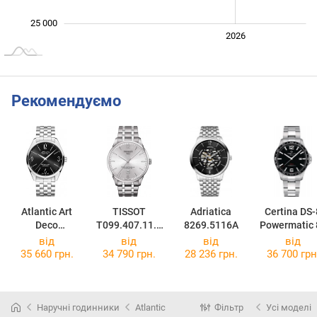
25 000
2024
2025
2028
2026
L
Рекомендуємо
Atlantic Art
TISSOT
Adriatica
Certina DS-
Deco
T099.407.11.0
8269.5116A
Powermatic 
Automatic
37.00
C033.807.11
від
від
від
від
51752.41.69SM
57.00
35 660 грн.
34 790 грн.
28 236 грн.
36 700 грн
Наручні годинники
Atlantic
Фільтр
Усі моделі