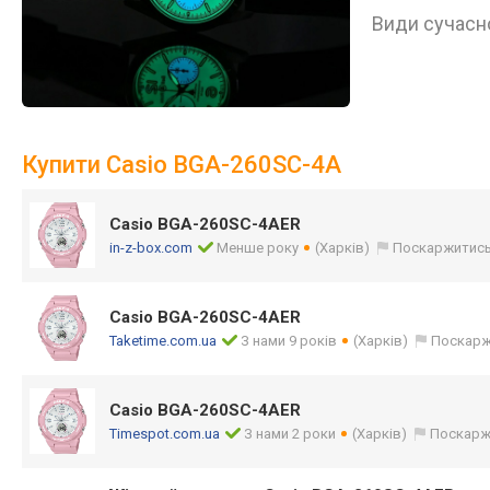
Види сучасно
Купити Casio BGA-260SC-4A
Casio BGA-260SC-4AER
in-z-box.com
Менше року
(Харків)
Поскаржитис
Casio BGA-260SC-4AER
Taketime.com.ua
З нами 9 років
(Харків)
Поскарж
Casio BGA-260SC-4AER
Timespot.com.ua
З нами 2 роки
(Харків)
Поскарж