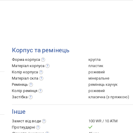
Корпус та ремінець
Форма
корпуса
кругла
Матеріал
корпуса
пластик
Колір
корпуса
рожевий
Матеріал
скла
мінеральне
Ремінець
ремінець каучук
Колір
ремінця
рожевий
Застібка
класична (з пряжкою)
Інше
Захист від
води
100 WR / 10 ATM
Протиударні