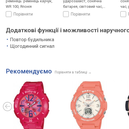
ремінець: ремінець каучук,
ударозахист, сонячна
соня
WR 100, Японія
батарея, світовий час,
час,
Bluetooth, ремінець: ремінець
кауч
порівняти
порівняти
каучук, WR 100, Японія
Додаткові функції і можливості наручног
Повтор будильника
Щогодинний сигнал
Рекомендуємо
Порівняти в таблиці
→