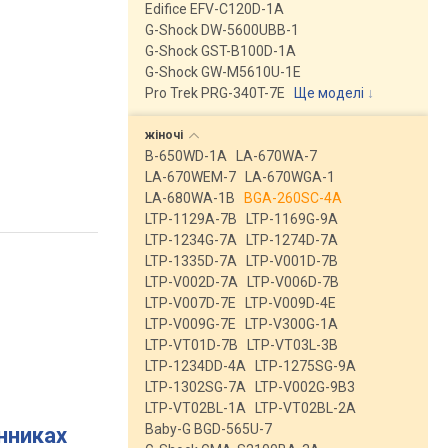
Edifice EFV-C120D-1A
G-Shock DW-5600UBB-1
G-Shock GST-B100D-1A
G-Shock GW-M5610U-1E
Pro Trek PRG-340T-7E
Ще моделі
↓
жіночі
B-650WD-1A
LA-670WA-7
LA-670WEM-7
LA-670WGA-1
LA-680WA-1B
BGA-260SC-4A
LTP-1129A-7B
LTP-1169G-9A
LTP-1234G-7A
LTP-1274D-7A
LTP-1335D-7A
LTP-V001D-7B
LTP-V002D-7A
LTP-V006D-7B
LTP-V007D-7E
LTP-V009D-4E
LTP-V009G-7E
LTP-V300G-1A
LTP-VT01D-7B
LTP-VT03L-3B
LTP-1234DD-4A
LTP-1275SG-9A
LTP-1302SG-7A
LTP-V002G-9B3
LTP-VT02BL-1A
LTP-VT02BL-2A
Baby-G BGD-565U-7
инниках