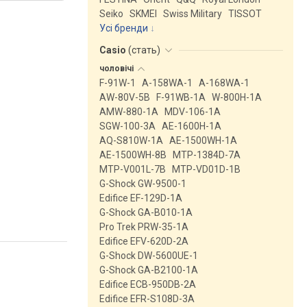
Seiko
SKMEI
Swiss Military
TISSOT
Усі бренди
Casio
(
стать
)
чоловічі
F-91W-1
A-158WA-1
A-168WA-1
AW-80V-5B
F-91WB-1A
W-800H-1A
AMW-880-1A
MDV-106-1A
SGW-100-3A
AE-1600H-1A
AQ-S810W-1A
AE-1500WH-1A
AE-1500WH-8B
MTP-1384D-7A
MTP-V001L-7B
MTP-VD01D-1B
G-Shock GW-9500-1
Edifice EF-129D-1A
G-Shock GA-B010-1A
Pro Trek PRW-35-1A
Edifice EFV-620D-2A
G-Shock DW-5600UE-1
G-Shock GA-B2100-1A
Edifice ECB-950DB-2A
Edifice EFR-S108D-3A