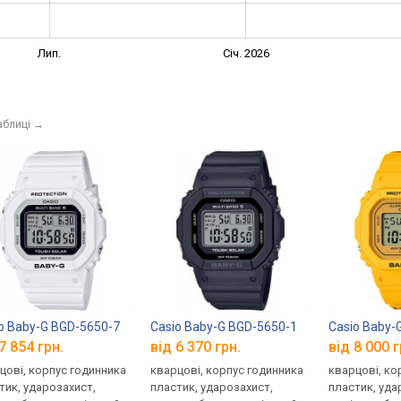
Лип.
Січ. 2026
аблиці
→
o Baby-G BGD-5650-7
Casio Baby-G BGD-5650-1
Casio Baby-
7 854 грн.
від 6 370 грн.
від 8 000 г
цові, корпус годинника
кварцові, корпус годинника
кварцові, ко
тик, ударозахист,
пластик, ударозахист,
пластик, уда