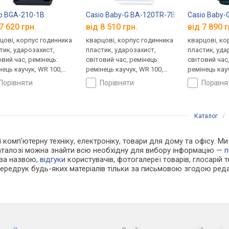
o BGA-210-1B
Casio Baby-G BA-120TR-7B
Casio Baby
7 620 грн.
від 8 510 грн.
від 7 890 г
цові, корпус годинника
кварцові, корпус годинника
кварцові, ко
тик, ударозахист,
пластик, ударозахист,
пластик, уда
овий час, ремінець:
світовий час, ремінець:
світовий час
нець каучук, WR 100,
ремінець каучук, WR 100,
ремінець кау
ія
Японія
Японія
порівняти
порівняти
порівн
Каталог
 і комп'ютерну техніку, електроніку, товари для дому та офісу. 
каталозі можна знайти всю необхідну для вибору інформацію —
п
 за назвою,
відгуки
користувачів, фотогалереї товарів, глосарій те
Передрук будь-яких матеріалів тільки за письмовою згодою реда