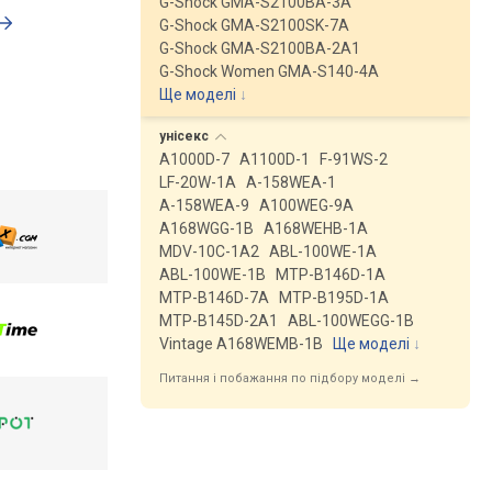
G-Shock GMA-S2100BA-3A
G-Shock GMA-S2100SK-7A
G-Shock GMA-S2100BA-2A1
G-Shock Women GMA-S140-4A
Ще моделі
↓
унісекс
A1000D-7
A1100D-1
F-91WS-2
LF-20W-1A
A-158WEA-1
A-158WEA-9
A100WEG-9A
A168WGG-1B
A168WEHB-1A
MDV-10C-1A2
ABL-100WE-1A
ABL-100WE-1B
MTP-B146D-1A
MTP-B146D-7A
MTP-B195D-1A
MTP-B145D-2A1
ABL-100WEGG-1B
Vintage A168WEMB-1B
Ще моделі
↓
Питання і побажання по підбору моделі →