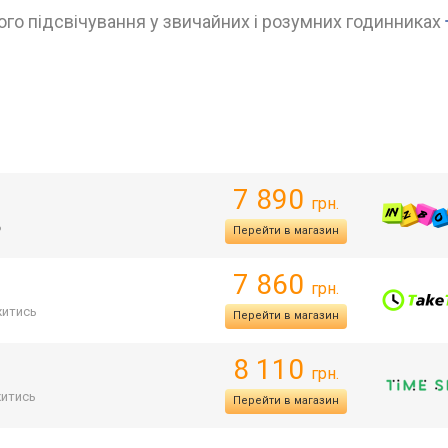
го підсвічування у звичайних і розумних годинниках
7 890
грн.
ь
Перейти в магазин
7 860
грн.
итись
Перейти в магазин
8 110
грн.
итись
Перейти в магазин