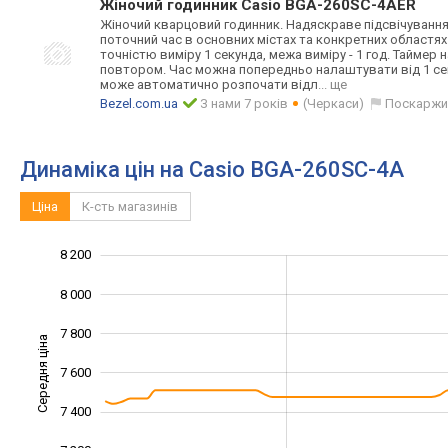
Жіночий годинник Casio BGA-260SC-4AER
Жіночий кварцовий годинник. Надяскраве підсвічування.
поточний час в основних містах та конкретних областях 
точністю виміру 1 секунда, межа виміру - 1 год. Таймер 
повтором. Час можна попередньо налаштувати від 1 сек
може автоматично розпочати відл
... ще
Bezel.com.ua
З нами 7 років
(Черкаси)
Поскаржи
Динаміка цін на Casio BGA-260SC-4A
Ціна
К-сть магазинів
8 200
6 600
6 800
8 400
8 000
7 800
Середня ціна
7 600
7 000
7 400