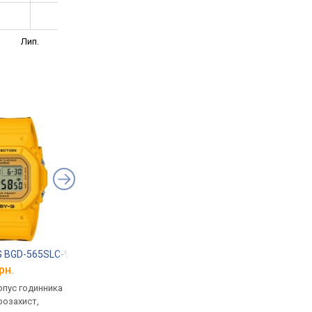
Лип.
G BGD-565SLC-9
Casio BGD-560S-8
Casio Baby-G BA-11
рн.
від 6 200 грн.
від 8 060 грн.
рпус годинника
кварцові, корпус годинника
кварцові, корпус го
розахист,
пластик, ударозахист,
пластик, ударозахист