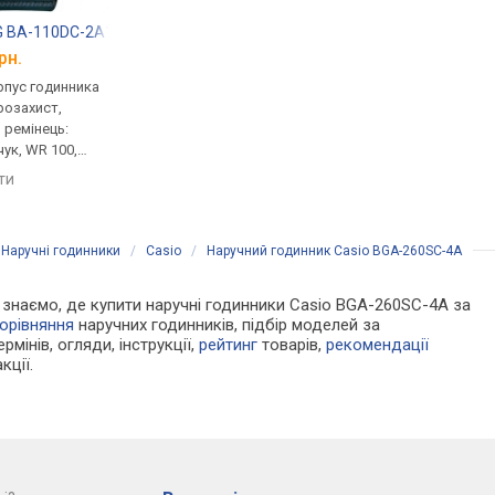
-G BA-110DC-2A1
Casio Baby-G BA-110CH-7A
Casio G-Shock GMA
рн.
від 7 890 грн.
від 6 400 грн.
рпус годинника
кварцові, корпус годинника
кварцові, корпус го
розахист,
пластик, ударозахист,
пластик, ударозахист
, ремінець:
світовий час, ремінець:
світовий час, ремінец
чук, WR 100,
ремінець каучук, WR 100,
ремінець каучук, WR 
Японія
Японія
яти
порівняти
порівняти
/
Наручні годинники
/
Casio
/
Наручний годинник Casio BGA-260SC-4A
Ми знаємо, де купити наручні годинники Casio BGA-260SC-4A за
орівняння
наручних годинників, підбір моделей за
рмінів, огляди, інструкції,
рейтинг
товарів,
рекомендації
кції.