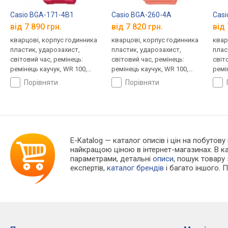
Casio BGA-171-4B1
Casio BGA-260-4A
Casi
від 7 890 грн.
від 7 820 грн.
від 
кварцові, корпус годинника
кварцові, корпус годинника
квар
пластик, ударозахист,
пластик, ударозахист,
плас
світовий час, ремінець:
світовий час, ремінець:
світ
ремінець каучук, WR 100,
ремінець каучук, WR 100,
ремі
Японія
Японія
Япон
порівняти
порівняти
E-Katalog
— каталог описів і цін на побутову
найкращою ціною в інтернет-магазинах. В 
параметрами, детальні
описи
, пошук товару
експертів,
каталог брендів
і багато іншого. 