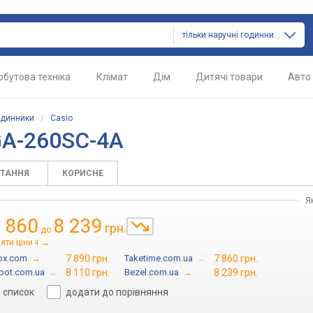
тільки наручні годинники
обутова техніка
Клімат
Дім
Дитячі товари
Авто
одинники
/
Casio
GA-260SC-4A
ИТАННЯ
КОРИСНЕ
Я
 860
8 239
грн.
до
яти ціни
→
4
box.com
→
7 890 грн.
Taketime.com.ua
→
7 860 грн.
pot.com.ua
→
8 110 грн.
Bezel.com.ua
→
8 239 грн.
в список
додати до порівняння