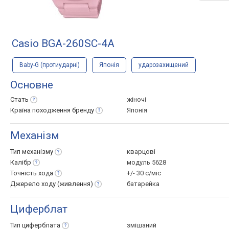
Casio BGA-260SC-4A
Baby-G (протиударні)
Японія
ударозахищений
Основне
Стать
жіночі
Країна походження
бренду
Японія
Механізм
Тип
механізму
кварцові
Калібр
модуль 5628
Точність
хода
+/- 30 с/міс
Джерело ходу
(живлення)
батарейка
Циферблат
Тип
циферблата
змішаний