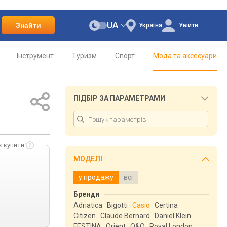
UA
Знайти
Україна
Увійти
Інструмент
Туризм
Спорт
Мода та аксесуари
ПІДБІР ЗА ПАРАМЕТРАМИ
к купити
МОДЕЛІ
у продажу
всі
Бренди
Adriatica
Bigotti
Casio
Certina
Citizen
Claude Bernard
Daniel Klein
FESTINA
Orient
Q&Q
Royal London