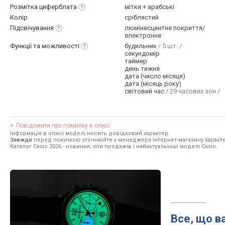
Розмітка
циферблата
мітки + арабські
Колір
сріблястий
Підсвічування
люмінесцентне покриття/
електронне
Функції та
можливості
будильник
/ 5 шт. /
секундомір
таймер
день тижня
дата (число місяця)
дата (місяць року)
світовий час
/ 29 часових зон /
Повідомити про помилку в описі
Інформація в описі моделі носить довідковий характер.
Завжди
перед покупкою уточнюйте у менеджера інтернет-магазину характе
Каталог Casio 2026
- новинки, хіти продажів і найактуальніші моделі Casio.
Все, що в