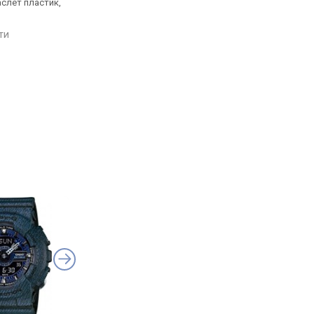
аслет пластик,
світовий час, ремінець:
світовий час, ремінец
браслет пластик, WR 200,
ремінець каучук, WR 
Японія
Японія
яти
порівняти
порівняти