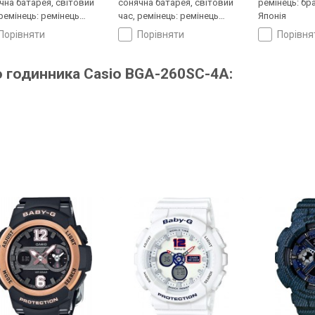
чна батарея, світовий
сонячна батарея, світовий
ремінець: бр
 ремінець: ремінець
час, ремінець: ремінець
Японія
ук, WR 100, Японія
каучук, WR 100, Японія
порівняти
порівняти
порівн
о годинника Casio BGA-260SC-4A: