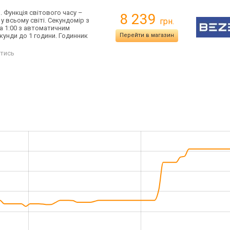
 Функція світового часу –
8 239
у всьому світі. Секундомір з
грн.
на 1:00 з автоматичним
унди до 1 години. Годинник
Перейти в магазин
тись