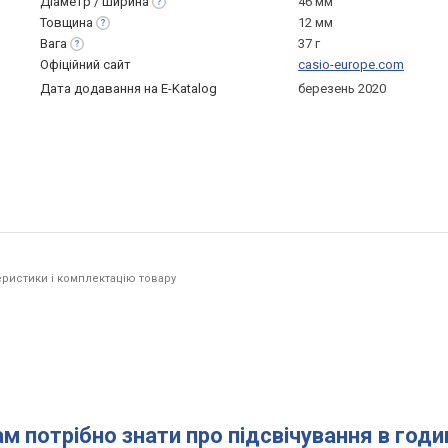
Діаметр /
ширина
46 мм
Товщина
12 мм
Вага
37 г
Офіційний сайт
casio-europe.com
Дата додавання на E-Katalog
березень 2020
ристики і комплектацію товару
ам потрібно знати про підсвічування в год