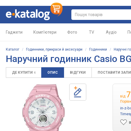
Гаджети
Комп'ютери
Фото
TV
Аудіо
П
Каталог
/
Годинники, прикраси й аксесуари
/
Годинники
/
Наручні г
Наручний годинник Casio B
ДЕ КУПИТИ
ОПИС
ВІДГУКИ
ПОСТАВИТИ ЗАП
4
7
від
Порівн
in-z-
Times