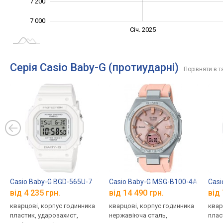
7 200
7 000
Січ. 2027
Лип.
Січ. 2025
L
Серія Casio Baby-G (протиударні)
Порівняти в т
Casio Baby-G BGD-565U-7
Casio Baby-G MSG-B100-4A
Casi
від 4 235 грн.
від 14 490 грн.
від 
кварцові, корпус годинника
кварцові, корпус годинника
квар
пластик, ударозахист,
нержавіюча сталь,
плас