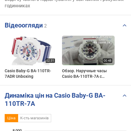
годинниках
Відеоогляди
2
Casio Baby-G BA-110TR-
Обзор. Наручные часы
7ADR Unboxing
Casio BA-110TR-7A с
хронографом
Динаміка цін на Casio Baby-G BA-
110TR-7A
Ціна
К-сть магазинів
 200
 400
 600
 800
 500
 500
 000
8 000