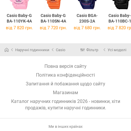
Casio Baby-G
Casio Baby-G
Casio BGA-
Casio Baby
BA-110YK-4A
BA-110SN-4A
230S-2A
BA-110BC-
від 7 820 грн.
від 7 720 грн.
від 7 680 грн.
від 7 820 гр
Наручні годинники
Casio
Фільтр
Усі моделі
Повна версія сайту
Політика конфіденційності
Запитання й побажання щодо сайту
Магазинам
Каталог наручних годинників 2026 - новинки, хіти
продажів,
купити наручні годинники
.
Ми в інших країнах