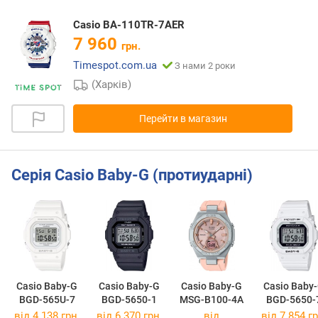
Casio BA-110TR-7AER
7 960
грн.
Timespot.com.ua
З нами 2 роки
(Харків)
Перейти в магазин
Серія Casio Baby-G (протиударні)
Casio Baby-G
Casio Baby-G
Casio Baby-G
Casio Baby
BGD-565U-7
BGD-5650-1
MSG-B100-4A
BGD-5650-
від 4 138 грн.
від 6 370 грн.
від
від 7 854 гр