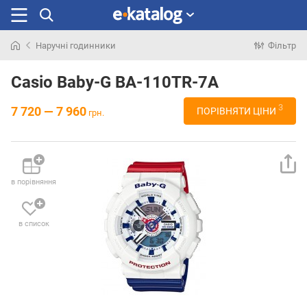
Наручні годинники
Фільтр
Шукали
раніше
Casio Baby-G BA-110TR-7A
3
7 720 — 7 960
ПОРІВНЯТИ ЦІНИ
грн.
в порівняння
в список